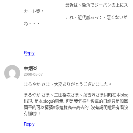
最近は、街角でジーパンの上にス
カート姿。
これ、近代感あって、悪くないが
ね・・・
Reply
林炳炎
2008-05-07
まろやか さま、大変ありがとうございました。
まろやか さま、三田裕次さま、葉雪淳さま同時在本blog
出現, 是本blog的榮幸. 但是我們這些後輩的日語只是簡單
簡單的可以猜猜!!像這樣高來高去的, 沒有說明還是有看沒
有懂啦!!!
Reply