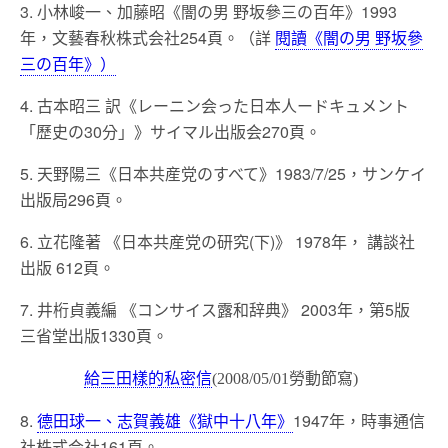
3. 小林峻一、加藤昭《闇の男 野坂參三の百年》1993
年，文藝春秋株式会社254頁。（詳
閱讀《闇の男 野坂參
三の百年》）
4. 古本昭三 訳《レーニン会った日本人ードキュメント
「歷史の30分」》サイマル出版会270頁。
5. 天野陽三《日本共産党のすべて》1983/7/25，サンケイ
出版局296頁。
6. 立花隆著 《日本共産党の研究(下)》 1978年， 講談社
出版 612頁。
7. 井桁貞義編 《コンサイス露和辞典》 2003年，第5版
三省堂出版1330頁。
給三田樣的私密信
(2008/05/01勞動節寫)
8.
德田球一、志賀義雄《獄中十八年》
1947年，時事通信
社株式会社161頁。