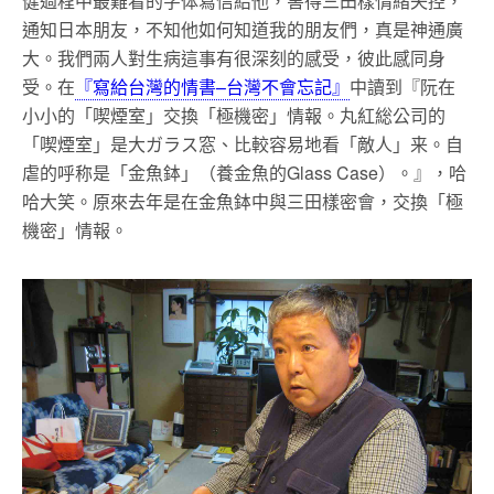
健過程中最難看的字体寫信給他，害得三田樣情緒失控，
通知日本朋友，不知他如何知道我的朋友們，真是神通廣
大。我們兩人對生病這事有很深刻的感受，彼此感同身
受。在
『寫給台灣的情書–台灣不會忘記』
中讀到『阮在
小小的「喫煙室」交換「極機密」情報。丸紅総公司的
「喫煙室」是大ガラス窓、比較容易地看「敵人」来。自
虐的呼称是「金魚鉢」（養金魚的Glass Case）。』，哈
哈大笑。原來去年是在金魚鉢中與三田樣密會，交換「極
機密」情報。