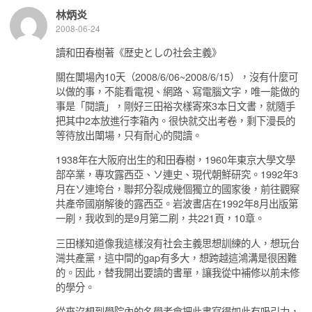
林炳炎
2008-06-24
讀和田春樹著《歴史としの社会主義》
關在闈場內10天（2008/6/06~2008/6/15），沒有什麼可
以做的事，不能看電視、網路、寫電腦文字，唯一能做的
事是「閱讀」，剛好三田裕次樣寄來3本日文書，就隨手
把其中2本放進行李箱內。很快就交出考卷，剩下漫長的
等待放出闈場，只有耐心的閱讀。
1938年在大阪府出生的和田春樹，1960年東京大學文學
部卒業，專攻露西亞、ソ連史、現代朝鮮研究。1992年3
月在ソ連垮台，聯邦分裂成幾個獨立的國家後，前往觀察
共產帝國崩解後的露西亞。岩波書店在1992年8月出版第
一刷，我收到的是9月第二刷，共221頁，10章。
三田樣知道像我這樣沒有社会主義思想訓練的人，想玩台
灣共產黨，這中間的gap有多大，想跨越這鴻溝是很困難
的。因此，替我開出要讀的書單，讓我從中補修以前未修
的學分。
從來沒想到學院內的名學者會把此書寫得如此有吸引力，