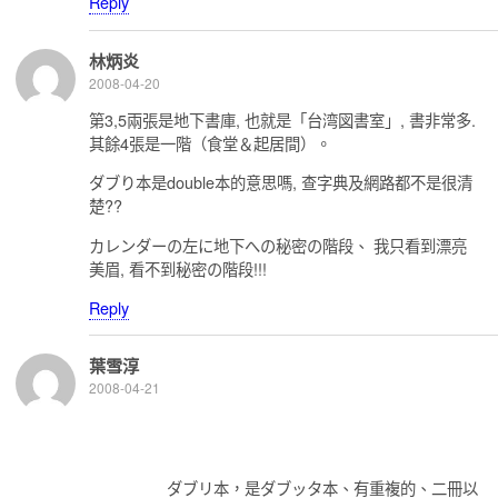
Reply
林炳炎
2008-04-20
第3,5兩張是地下書庫, 也就是「台湾図書室」, 書非常多.
其餘4張是一階（食堂＆起居間）。
ダブり本是double本的意思嗎, 查字典及網路都不是很清
楚??
カレンダーの左に地下への秘密の階段、 我只看到漂亮
美眉, 看不到秘密の階段!!!
Reply
葉雪淳
2008-04-21
ダブリ本，是ダブッタ本、有重複的、二冊以