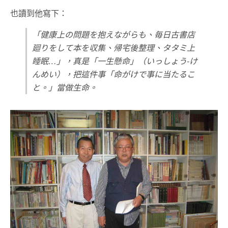
也讀到他寫下：
「健康上の問題を抱えながらも、毎日古書店
廻りをして本を収集、帰宅後整理、タタミ上
睡眠…」，真是「一生懸命」（いっしょう‐け
んめい），把這件事「命がけで事に当たるこ
と。」當做生命。