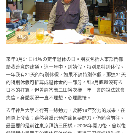
来年3月31日は私の定年退休の日。朋友包括人事部門都
給我善意的建議，這一年中，別請假，特別是特別休假。
一年我有31天的特別休假，如果不請特別休假，那這31天
的特別休假可折算成退休金的一部分。到2月底還沒有去
日本的打算，但曾經答應三田裕次樣一年一會的說法就會
失信。身體狀況一直不理想，心理膽怯。
去年神戶大學之行有一絲動力，要將18年努力的成果，在
國際上發表；雖然身體已預約疝氣要開刀，仍勉強前往。
最重要的是前往東京拜訪三田樣，2006年開刀後，曾以復