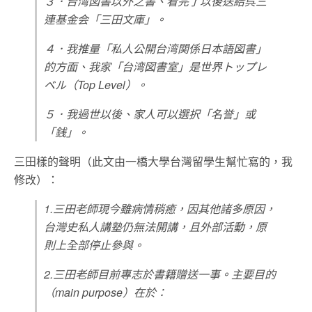
３．台湾図書以外之書、看完了以後送給呉三
連基金会「三田文庫」。
４．我推量「私人公開台湾関係日本語図書」
的方面、我家「台湾図書室」是世界トップレ
ベル（Top Level）。
５．我過世以後、家人可以選択「名誉」或
「銭」。
三田樣的聲明（此文由一橋大學台灣留學生幫忙寫的，我
修改）：
1.三田老師現今雖病情稍癒，因其他諸多原因，
台灣史私人講塾仍無法開講，且外部活動，原
則上全部停止參與。
2.三田老師目前專志於書籍贈送一事。主要目的
（main purpose）在於：