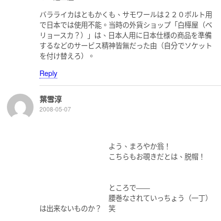
バラライカはともかくも、サモワールは２２０ボルト用
で日本では使用不能。当時の外貨ショップ「白樺屋（ベ
リョースカ？）」は、日本人用に日本仕様の商品を準備
するなどのサービス精神皆無だった由（自分でソケット
を付け替えろ）。
Reply
葉雪淳
2008-05-07
よう、まろやか翁！
こちらもお覗きだとは、脱帽！
ところで――
腰巻なされていっちょう（一丁）
は出来ないものか？ 笑