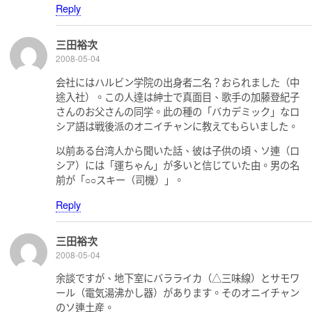
Reply
三田裕次
2008-05-04
会社にはハルビン学院の出身者二名？おられました（中
途入社）。この人達は紳士で真面目、歌手の加藤登紀子
さんのお父さんの同学。此の種の「バカデミック」なロ
シア語は戦後派のオニイチャンに教えてもらいました。
以前ある台湾人から聞いた話、彼は子供の頃、ソ連（ロ
シア）には「運ちゃん」が多いと信じていた由。男の名
前が「○○スキー（司機）」。
Reply
三田裕次
2008-05-04
余談ですが、地下室にバラライカ（△三味線）とサモワ
ール（電気湯沸かし器）があります。そのオニイチャン
のソ連土産。