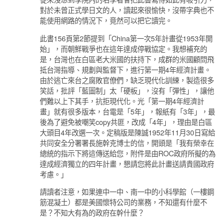
對於未曾正式學日文的人，讀起來很愉快，沒帶字典也不
能使用網路的情況下，竟然可以把它讀完。
此書156頁第2節提到「China第一次5年計畫從1953年開
始」，而朝鮮戰爭也在這年達成停戰協定。我想補充的
是，台灣也在白區老大米國的扶持下，成群的米國顧問飛
抵台灣指導、規劃與監督下，進行第一期4年經濟計畫。
由於逃亡來台之腐敗官僚們，缺乏現代化訓練，製造很多
笑話，批評「藍圖制」太「硬板」，沒有「彈性」，讓他
們難以上下其手，抗拒現代化。光「第一期4年經濟計
畫」就有很多版本，台電是「5年」，報紙有「3年」，最
後為了避免被嘲笑copy共匪，改成「4年」，理由是白區
大頭目4年改選一次。定稿版是陳誠1952年11月30日寫給
共同安全分署署長施幹克博士的信，開頭是「我有榮幸在
總統的指示下將這傳送給您，附件是由ROC政府所擬的為
達成經濟獨立的四年計畫，懇請您將此計畫送請貴國政府
考慮。」
請讀者注意，如果連中一中、南一中的小科學館（一樓鋼
筋混凝土）都是美國懷特公司的業務，不知還有什麼不
是？不知大有為的政府在幹什麼？