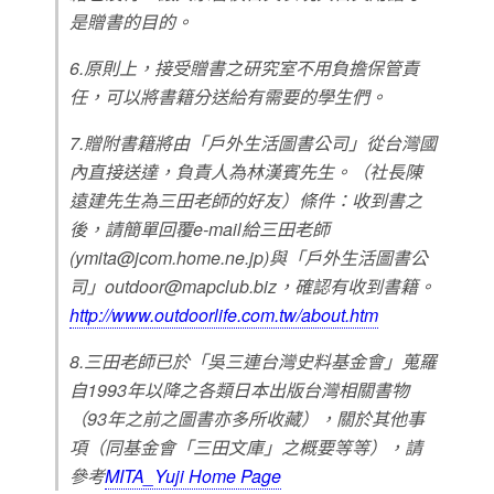
是贈書的目的。
6.原則上，接受贈書之研究室不用負擔保管責
任，可以將書籍分送給有需要的學生們。
7.贈附書籍將由「戶外生活圖書公司」從台灣國
內直接送達，負責人為林漢賓先生。（社長陳
遠建先生為三田老師的好友）條件：收到書之
後，請簡單回覆e-mail給三田老師
(
ymita@jcom.home.ne.jp
)與「戶外生活圖書公
司」
outdoor@mapclub.biz
，確認有收到書籍。
http://www.outdoorlife.com.tw/about.htm
8.三田老師已於「吳三連台灣史料基金會」蒐羅
自1993年以降之各類日本出版台灣相關書物
（93年之前之圖書亦多所收藏），關於其他事
項（同基金會「三田文庫」之概要等等），請
參考
MITA_Yuji Home Page