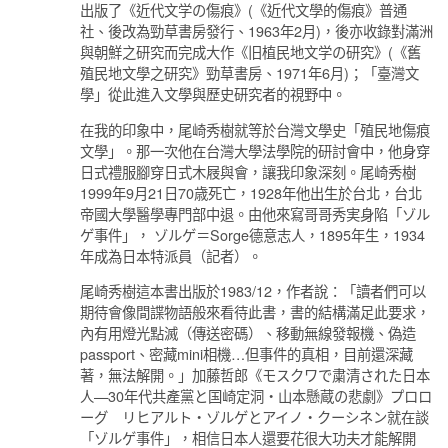
出版了《近代文学の傷痕》(《近代文學的傷痕》普通
社、後改為勁草書房發行、1963年2月)，後亦收錄對滿洲
與朝鮮之研究而完成大作《旧植民地文学の研究》(《舊
殖民地文學之研究》勁草書房、1971年6月)；「臺灣文
學」從此進入文學與歷史研究者的視野中。
在我的印象中，尾崎秀樹就等於台灣文學史「殖民地傷痕
文學」。那一次他在台灣大學法學院的研討會中，他身穿
日式禮服腳穿日式木屐與會，讓我印象深刻。尾崎秀樹
1999年9月21日70歳死亡，1928年他出生於台北，台北
帝國大學醫學專門部中退。由他來寫哥哥秀実身陷「ゾル
ゲ事件」， ゾルゲ＝Sorge德意志人，1895年生，1934
年成為日本特派員（記者）。
尾崎秀樹這本書出版於1983/12，作者說：「讀者們可以
期待會像間諜物語般來看待此書，書的結構滿足此要求，
內有用燈光點滅（傳送密碼）、移動無線發報機、偽造
passport、密藏mini相機…但事件的真相，目前還深藏
著，無法解開。」加藤哲郎《モスクワで粛清された日本
人—30年代共產黨と国崎定洞・山本懸蔵の悲劇》プロロ
ーグ リヒアルト・ゾルゲとアイノ・クーシネン就在談
「ゾルゲ事件」，相信日本人還要花很大功夫才能解開