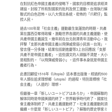
在對抗紅色帝國主義者的侵略下，國家的目標是追求經濟
建設，封殺了所有對國家的批判及勞工運動。台灣執行蘇
聯式的白色恐怖。以八大情治系統、密佈的「爪耙仔」監
控人民。
過去100年是「社会主義」運動最生氣蓬勃的時期，共產
黨在露西亞奪得政權，激勵世界各國的共產主義運動，使
共產帝國主義誕生。幾年前在台北劍潭青年活動中心，我
抨擊「支那共產帝國主義以飛彈威脅弱小民族－台灣」，
發言僅一分多鐘，結果包括劉進慶等3上台回應說「支那
共產不是帝國主義者」。這些讀文的人頭腦不清楚，大小
是相對的，「以飛彈威脅弱小」，這件事本身就是帝國主
義者行為。
此書回顧從1516年《Utopia》這本書出版後，經過約500
年人類在追求理想鄉（utopia）的過程，特別是標榜「社
会主義」（人道的）理想。
但最後一章「新しいユートピアはあろか」，帝國蘇聯的
解体同時是帝國美國的終了。世界戰爭時代終了、國家社
會主義体制終了、共產主義運動終了。社會主義運動則須
繼續。什麼是「新しいユートピア」？蘇聯的歷史學家ミ