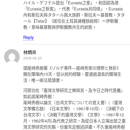
ハイル‧ゲフテル提出「Eurasia之家」，和田認為是
「Eurasia之新家」，代表「Eurasia共同体」，Eurasia
內有斯拉夫與タタール兩大族群，斯拉夫＝基督教，タタ
ール【Tatar】（居住在土耳其諸種族総称）＝伊斯蘭
教，意味基督教與伊斯蘭教共生的狀態。
Reply
林炳炎
2008-06-25
讀尾崎秀樹著《ゾルゲ事件―尾崎秀実の理想と挫折》
關在闈場內10天，從以前的經驗，要渡過漫長的闈場生
活，唯一辦法是讀書。
河原功在『臺灣文學研究之樂與苦‧及今日之時代意義』
如此談尾崎秀樹：
尾崎秀樹以論文〈台湾文学についての覚え書〉(〈臺灣
文學備忘錄〉《日本文學》、1961年10月)、〈決戦下の
台湾文学〉(〈決戰下的臺灣文學〉《文學》、1961年12
月、1962年4月)為代表之研究，為從日本人立場出發之臺
灣文學研究的先驅，份量充足敘述詳盡。不久後尾崎秀樹