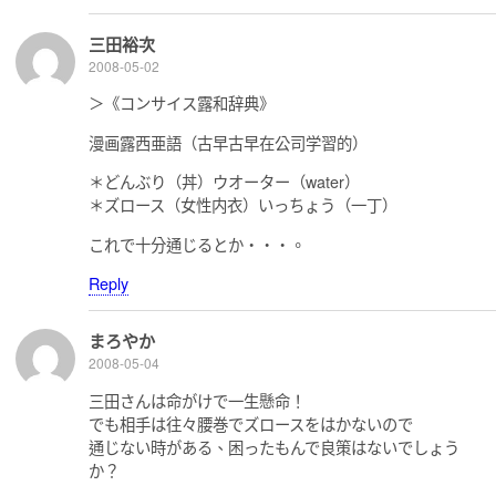
三田裕次
2008-05-02
＞《コンサイス露和辞典》
漫画露西亜語（古早古早在公司学習的）
＊どんぶり（丼）ウオーター（water）
＊ズロース（女性内衣）いっちょう（一丁）
これで十分通じるとか・・・。
Reply
まろやか
2008-05-04
三田さんは命がけで一生懸命！
でも相手は往々腰巻でズロースをはかないので
通じない時がある、困ったもんで良策はないでしょう
か？