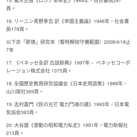
15. 豬木正道《ロシア革命史》1949年，白日書院297
頁。
16. リーニン青野季吉 訳《帝國主義論》1946年，社会書
房178頁。
以下非「匪情」研究本（暫時解除守備範圍）2008/4/18止
7本
17. 《べネッセ全訳 古語辭典》1997年， べネッセコーポ
レージョン株式会社 1375頁。
18. 全國歷史教育研究協議会《日本史用語集》1988年，
山川版社369頁。
19. 志村嘉門《民の光芒 電力鬥魂の譜》1993年，日本電
気協会363頁。
20. 大谷健《激動の昭和電力私史》1991年，電力新報社
213頁。