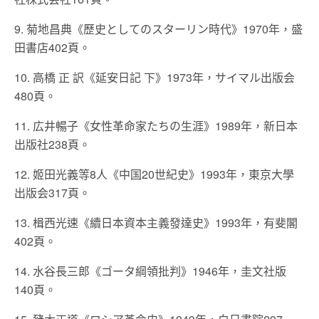
9. 菊地昌典《歷史としてのスターリン時代》1970年，盛
田書店402頁。
10. 高橋 正 訳《延安日記 下》1973年，サイマル出版会
480頁。
11. 広井暢子《女性革命家たちの生涯》1989年，新日本
出版社238頁。
12. 姬田光義等8人《中国20世紀史》1993年，東京大學
出版会317頁。
13. 楫西光速《續日本資本主義發達史》1993年，有斐閣
402頁。
14. 水谷長三郎《ゴータ綱領批判》1946年，圭文社版
140頁。