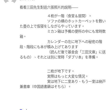
看看三田先生對這六張照片的說明——
４枚が一階（食堂＆居間）。
ソファの横のホットカーペットを敷い
た畳の上で仮寝をしながらやっています。
ミカン箱は予備の便所の中にも常時数
箱。
カレンダーの左に地下への秘密の階
段、階段にも本が積み上げてあります
（読んだ後で基金会「三田文庫」に送
るもの）、それとは別に常時「ダブリ本」を準備。
二枚が地下です。
実際はもっと大変な情況。
実は地下に二室あり、もう一室は納戸
兼書庫（中国語書籍はそちら）。