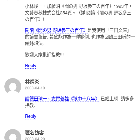
小林峻一、加藤昭《闇の男 野坂參三の百年》1993年，
文藝春秋株式会社254頁。（詳 閱讀《闇の男 野坂參三
の百年》）
閱讀《闇の男 野坂參三の百年》
是我使用「三田文庫」
的讀書報告, 希望能作為一種範例, 也作為回饋三田樣的一
絲絲想法.
歡迎大家批評指教!!!
Reply
林炳炎
2008-04-19
讀德田球一、志賀義雄《獄中十八年》
已經上網, 請多多
指教.
Reply
匿名訪客
2008-04-20