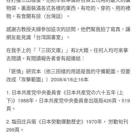
物袋，裏面裝滿各式各樣的東西，有吃的、穿的、用的禮
物，有食閣有掠（台灣話）。
感謝古教授夫婦參加這次的訪問，他們幫我拍了寫真，讓
網友能見識「台湾図書室」。
在我手上的『「三田文庫」』有2大類，任何人均可來拿
去閱讀，有閱讀報告者會有超連結：
「匪情」研究本（依三田樣的用語是我的守備範圍，但要
改成「攻擊範圍」）2008/4/18止16本
1. 日本共産党中央委員會《日本共産党の六十五年 (上
下)》1988年，日本共産党中央委員會出版局426頁、519
頁。
2. 塩田庄兵衛《日本勞動運動歷史》1970年， 労動旬刊
299頁。