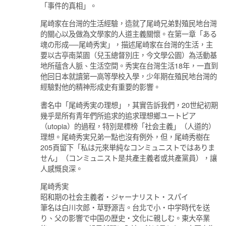
「事件的真相」。
尾崎家在台灣的生活經驗，造就了尾崎兄弟對殖民地台灣
的關心以及做為文學家的人道主義關懷。在第一章「ある
魂の形成──尾崎秀実」，描述尾崎家在台灣的生活，主
要以古亭南菜園（兒玉總督別庄，今文學公園）為活動基
地所蘊含人脈、生活空間。秀実在台灣生活18年，一直到
他回日本就讀第一高等學校入學，少年期在殖民地台灣的
經驗對他的精神形成史有重要的影響。
書名中「尾崎秀実の理想」，其實告訴我們，20世紀初期
幾乎是所有青年們所追求的追求理想鄉ユートピア
（utopia）的過程，特別是標榜「社会主義」（人道的）
理想。尾崎秀実兄弟一點也沒有例外，但，尾崎秀樹在
205頁留下「私は元來単純なコンミュニストではありま
せん」（コンミュニスト是共產主義者或共產黨員），讓
人感慨良深。
尾崎秀実
昭和期の社会主義者・ジャーナリスト・スパイ
筆名は白川次郎・草野源吉。台北で小・中学時代を送
り、父の影響で中国の歴史・文化に親しむ。東大卒業