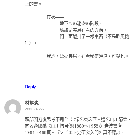
上的書。
其次——
地下への秘密の階段、
應該是美眉在看的方向。
門上面還掛了一樣東西（不是吹風機
吧）。
我想，漂亮美眉，在看秘密通道，可疑也。
Reply
林炳炎
2008-04-29
頭部開刀後思考不周全, 常常忘東忘西。遺忘山川菊榮、
向坂逸郎編《山川均自傳(1880～1958)》岩波書店
1961，488頁。《ソビエト史研究入門》真不應該。