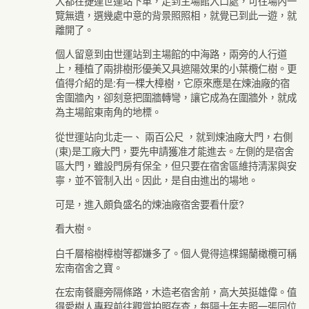
大都在捷運世運站下車，走到主場館入口處，可往場內一
覽無遺，選幾處中意的背景照照相，就覺已到此一遊，就
離開了。
個人留意到由世運站到主場館的中海路，兩旁的人行道
上，種植了兩排樹形優美又具遮陽效果的小葉欖仁樹。更
值得介紹的是:有一棵大樟樹，它原來應是在煉油廠的宿
舍圍牆內，卻刻意把圍牆轉彎，讓它成為在圍牆外，就成
為主場館東南角的地標。
從世運站向北走一、 兩百公尺 ，就到煉油廠大門，右側
(東)是工廠大門，要先申請獲准才能進去。左側的是宿舍
區大門，雖設門房有保全，但只要在宿舍區維持清潔與安
寧，並不管制入出。因此，是自由進出的場地。
可是，進入頗負盛名的煉油廠宿舍要看什麼?
看大樹。
白千層榕樹樟樹等都嫌多了。個人覺得這棵錫蘭橄欖可稱
宏南宿舍之寶。
在宏南餐廳旁隔條路，木造老宿舍前，高大英挺雄偉。值
得愛樹人專程前往觀賞拍照存查，每隔十年去照一張同位