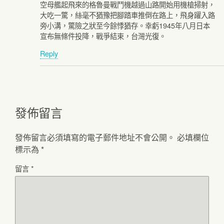
空母艦起飛來的格魯曼戰鬥機越過山路開始用機槍掃射，
大吃一驚，絲毫不猶豫把腳踏車推倒在路上，飛身躍入路
旁小溝，驚險之狀至今餘悸猶存。幸虧1945年八月日本
宣布無條件投降，戰爭結束，台灣光復。
Reply
發佈留言
發佈留言必須填寫的電子郵件地址不會公開。
必填欄位
標示為
*
留言
*