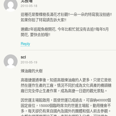
北投埔
2010-05-18
這種花是整棵樹長滿花才壯觀!!一朵一朵的特寫我沒拍過!!
如果你拍了特寫請告訴大家!!
連續2年追蹤魚樹開花, 今年比較忙就沒有去追!!每年5月
開花, 要快去拍哦!!
Reply
scl
2010-05-19
煉油廠的大樹
高雄捷運通車後，知道高雄煉油廠的人更多，只是它是依
然在運作生產的工廠，情況不同於成為文化資產的橋頭糖
廠已完全停止生產作業，成為高捷一日遊的觀光景點。
因世運主場館啟用，既使世運已成過去，可容納40000個
固定座位，15000個臨時席次的世運主場館，動用機會不
多，每天卻仍有來自國內及國外的團體和個人前去參觀。