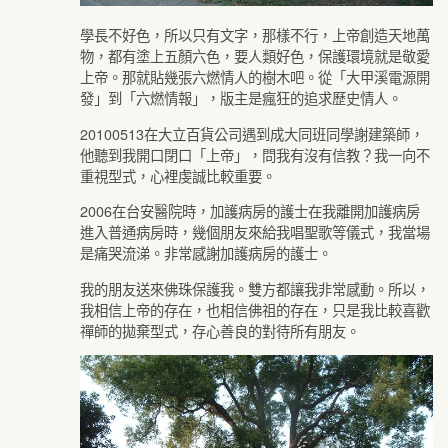
學長不好色，所以只有文字，那樣不行，上帝創造天地萬
物，都有塗上五顏六色，要人類好色，保護環境就是敬愛
上帝。那就貼幾張六燃情人的樹木吧。從「大甲溪電源開
發」到「六燃情報」，版主是瘋狂的追求歷史情人。
20100513在大立百貨公司遇到成大同班同學謝建築師，
他聽到我開口閉口「上帝」，問我有沒有信教？我一向不
重視型式，心裡虔誠比較重要。
2006在台安醫院時，加護病房的護士在我離開加護病房
進入普通病房時，幾個朋友來給我唱聖歌等儀式，我當場
是痛哭流涕。非常感謝加護病房的護士。
我的朋友送來佛珠保護我。雙方都讓我非常感動。所以，
我相信上帝的存在，也相信佛祖的存在，只是我比較喜歡
禪師的拋棄型式，存心善良的對待所有朋友。