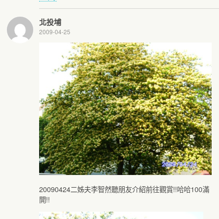
北投埔
2009-04-25
20090424二姊夫李智然聽朋友介紹前往觀賞!!哈哈100滿
開!!