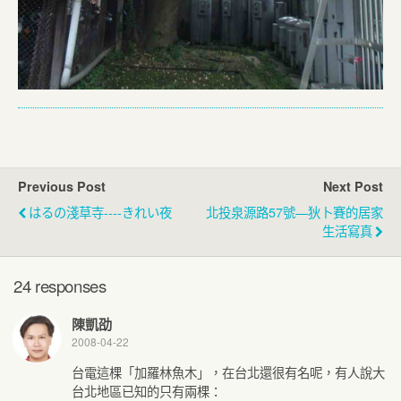
Previous Post
Next Post
はるの淺草寺----きれい夜
北投泉源路57號—狄卜賽的居家
生活寫真
24 responses
陳凱劭
2008-04-22
台電這棵「加羅林魚木」，在台北還很有名呢，有人說大
台北地區已知的只有兩棵：