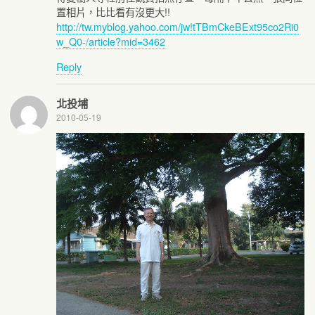
置相片，比比看有沒更大!!
http://tw.myblog.yahoo.com/jw!tTBmCkeBExt95co2Ri0
w_Q0-/article?mid=3462
Reply
北投埔
2010-05-19