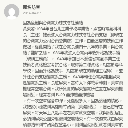
匿名訪客
2014-04-27
因為魚樹與台灣電力株式會社連結
黃東發:1934年自台北工業學校畢業後，承當時電氣科科
長（主任）推薦進入台灣電力株式會社台南支店（即現在
的台灣電力公司台南營業處）工作，由最基層的技術工作
做起，從此開始了我在台電長達四十六年的事業，與台電
結了難解之緣。1936年我進入台電兩年後升格為技手補
（現稱工務員），1940年參加日本遞信省電氣事業主任
技術者資格檢定考試合格，取得第二種資格，相當於專科
學校，因而升格為技手（相當於現在的助理工程師），並
升任台南支店變電系主務。1943年轉任台電高雄兼屏東
區變電系主務，長駐屏東。當時太平洋戰爭轉劇，美軍飛
機經常空襲台灣。我所負責的屏東變電所位置在屏東飛機
場附近，經常看到 B-29 轟炸機轟炸機場
，有一次空軍宿舍中彈，死傷很多人，因為這樣的情形，
我把家小疏散到高雄縣竹頭角（美濃附近），自己留守在
屏東。每天早上八點半左右美軍就來空襲，我與附近居民
必須到屏東公園旁躲避到空襲結束。有一次週末我由屏東
騎腳踏車到竹頭角探望妻小，剛到里港附近就看到美軍航