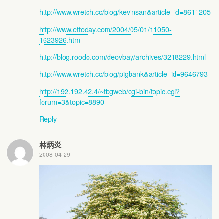
http://www.wretch.cc/blog/kevinsan&article_id=8611205
http://www.ettoday.com/2004/05/01/11050-
1623926.htm
http://blog.roodo.com/deovbay/archives/3218229.html
http://www.wretch.cc/blog/pigbank&article_id=9646793
http://192.192.42.4/~tbgweb/cgi-bin/topic.cgi?
forum=3&topic=8890
Reply
林炳炎
2008-04-29