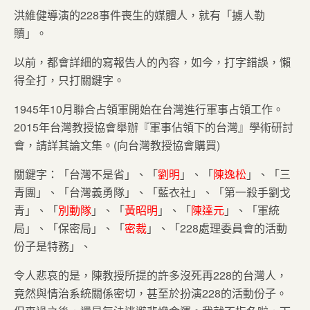
洪維健導演的228事件喪生的媒體人，就有「擄人勒
贖」。
以前，都會詳細的寫報告人的內容，如今，打字錯誤，懶
得全打，只打關鍵字。
1945年10月聯合占領軍開始在台灣進行軍事占領工作。
2015年台灣教授協會舉辦『軍事佔領下的台灣』學術研討
會，請詳其論文集。(向台灣教授協會購買)
關鍵字：「台灣不是省」、「
劉明
」、「
陳逸松
」、「三
青團」、「台灣義勇隊」、「藍衣社」、「第一殺手劉戈
青」、「
別動隊
」、「
黃昭明
」、「
陳達元
」、「軍統
局」、「保密局」、「
密裁
」、「228處理委員會的活動
份子是特務」、
令人悲哀的是，陳教授所提的許多沒死再228的台灣人，
竟然與情治系統關係密切，甚至於扮演228的活動份子。