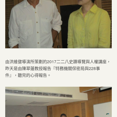
由洪維健導演所策劃的2017二二八史蹟導覽與人權講座，
昨天是由陳翠蓮教授報告『特務機關保密局與228事
件』，聽完的心得報告。