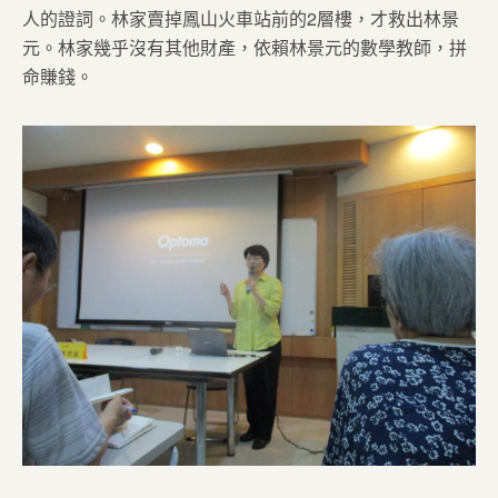
人的證詞。林家賣掉鳳山火車站前的2層樓，才救出林景
元。林家幾乎沒有其他財產，依賴林景元的數學教師，拼
命賺錢。