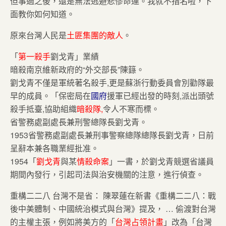
但事過之後，還是無法逃避悲慘命運。我就不指名啦，下
面教你如何知道。
原來台灣人民是
土匪集團的敵人
。
「
第一殺手
劉戈青」業績
暗殺南京維新政府的“外交部長”陳籙。
劉戈青不僅是軍統著名殺手,更是蘇浙行動委員會別勸隊最
早的成員。「保密局在
國府
援軍已經出發的時刻,派出頭號
殺手抵臺,協助組織
暗殺隊,
令人不寒而標。
省警務處副處長兼刑警總隊長劉戈青。
1953省警務處副處長兼刑事警察總隊總隊長劉戈青，日前
呈辭本兼各職業經批准。
1954「
劉戈青
與某
情殺命案
」一書，於劉戈青競選省議員
期間內發行，引起司法與治安機關的注意，進行偵查。
重構二二八 台灣不是省： 陳翠蓮在新書《重構二二八：戰
後中美體制、中國統治模式與台灣》提及， … 偷渡對台灣
的主權主張，例如將美方的「
台灣占領計畫
」改為「台灣