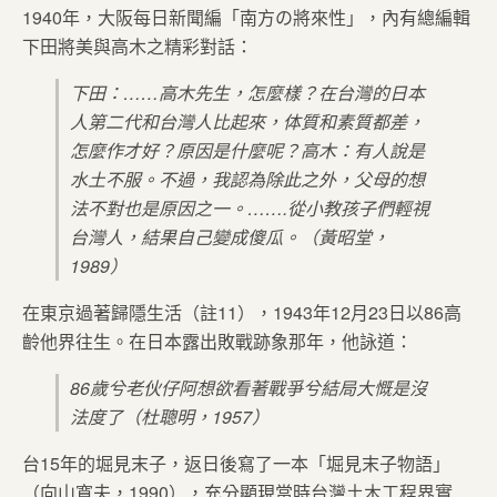
1940年，大阪每日新聞編「南方の將來性」，內有總編輯
下田將美與高木之精彩對話：
下田：……高木先生，怎麼樣？在台灣的日本
人第二代和台灣人比起來，体質和素質都差，
怎麼作才好？原因是什麼呢？高木：有人說是
水土不服。不過，我認為除此之外，父母的想
法不對也是原因之一。…….從小教孩子們輕視
台灣人，結果自己變成傻瓜。（黃昭堂，
1989）
在東京過著歸隱生活（註11），1943年12月23日以86高
齡他界往生。在日本露出敗戰跡象那年，他詠道：
86歲兮老伙仔阿想欲看著戰爭兮結局大慨是沒
法度了（杜聰明，1957）
台15年的堀見末子，返日後寫了一本「堀見末子物語」
（向山寬夫，1990），充分顯現當時台灣土木工程界實