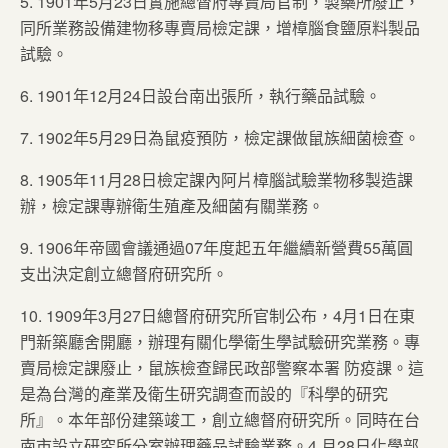
5. 1901年5月23日實施總督府專賣局官制，製藥所廢止，
同所業務設備建物移專賣局檢定課，增樟腦食鹽原料製品
試驗。
6. 1901年12月24日設台南出張所，執行藥品試驗。
7. 1902年5月29日為鼠疫預防，檢定課做鼠族細菌檢查。
8. 1905年11月28日檢定課內阿片樟腦試驗業物移製造課
辦，檢定課專辦衛生殖產及細菌有關業務。
9. 1906年帝國會議通過07年度起五年繼續新營費55萬圓
支出決定創立總督府研究所。
10. 1909年3月27日總督府研究所官制公布，4月1日在東
門新築廳舍開廳，辦理有關化學衛生學試驗研究業務。專
賣局檢定課廢止，鼠族檢查歸民政部警察本署 防疫課。這
是為台灣的產業及衛生研究調查而設的『科學的研究
所』。本年部份建築竣工，創立總督府研究所。同時在台
南市設立研究所分室辦理藥品試驗業務。4 月28日化學部