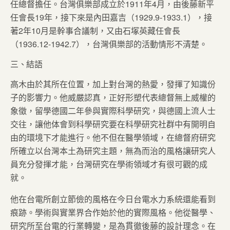
任總督擔任。台灣俱樂部成立於1911年4月，由後藤新平
任會長19年，接下來是內田嘉吉（1929.9-1933.1），接
著2年10月是幹事合議制，又由石塚英藏任會長
（1936.12-1942.7），台灣俱樂部的活動情形不清楚。
三、結語
高木由於其所在位置，加上對台灣的熱愛，發揮了知識份
子的影響力。他威嚴認真，正好形塑代表總督無上威權的
象徵，留學德國二年參與實際科學研究，與德國上流人士
交往，讓他体會到科學研究要在科學研究社群中有開明自
由的環境下才能進行。他不但在醫學領域，在總督府研究
所確立以台灣本土為研究主題，無為而治的風格讓研究人
員充分發揮才能，台灣研究在學術領域才有很可觀的成
就。
他在台電所創立節儉的風格在今日台電水力系統還能看到
痕跡。學術與實業界合作始於他的實際風格。他從醫學、
研究所至台電的行業轉變，是為貫徹後藤的設計理念。在