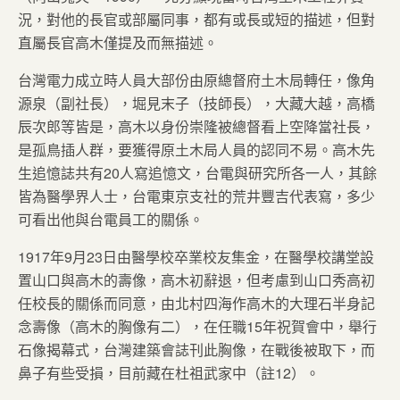
況，對他的長官或部屬同事，都有或長或短的描述，但對
直屬長官高木僅提及而無描述。
台灣電力成立時人員大部份由原總督府土木局轉任，像角
源泉（副社長），堀見末子（技師長），大藏大越，高橋
辰次郎等皆是，高木以身份崇隆被總督看上空降當社長，
是孤鳥插人群，要獲得原土木局人員的認同不易。高木先
生追憶誌共有20人寫追憶文，台電與研究所各一人，其餘
皆為醫學界人士，台電東京支社的荒井豐吉代表寫，多少
可看出他與台電員工的關係。
1917年9月23日由醫學校卒業校友集金，在醫學校講堂設
置山口與高木的壽像，高木初辭退，但考慮到山口秀高初
任校長的關係而同意，由北村四海作高木的大理石半身記
念壽像（高木的胸像有二），在任職15年祝賀會中，舉行
石像揭幕式，台灣建築會誌刊此胸像，在戰後被取下，而
鼻子有些受損，目前藏在杜祖武家中（註12）。