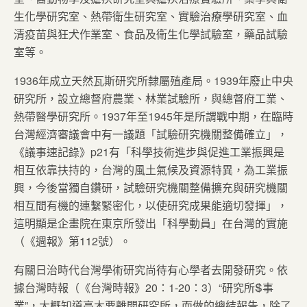
生化學研究室、熱帶衛生研究室、實驗治療學研究室、血
清疫苗與狂犬作業室、食品及衛生化學試驗室，藥品試驗
室等。
1936年成立天然瓦斯研究所隸屬殖產局。1939年廢止中央
研究所，設立總督府農業、林業試驗所，與總督府工業、
熱帶醫學研究所。1937年至1945年是所謂戰中期，在臨時
台灣經濟審議會中有一議題「試驗研究機關整備確立」，
《議事速記錄》p21有「科學技術進步與促進工業振興是
相互依靠扶持的，台灣的風土氣候及資源特異，為工業振
興，今後當獨自鑽研，試驗研究機關整備擴充與研究機關
相互間有機的連繫緊密化，以使研究成果能適切發揮」，
這明顯是企畫院在東京所發出「科學動員」在台灣的實施
（《週報》第112號）。
有關日治時代台灣學術研究尚待有心學者去開發研究。依
據台灣時報（《台灣時報》20：1-20：3）“研究所事
業”，大概知道高木要離開研究所，而做的總結報告，除了