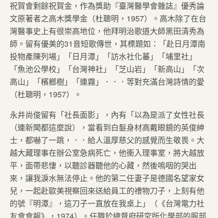
祝賀會剩餘祝賀金，作為獎助『臺灣醫學會雜誌』優秀論
文原著者之高木獎學金（杜聰明，1957）。高木除了在台
灣醫事史上有很崇高地位，他拜明治歌道大師黑田清秀為
師。留有優美的31音短歌傳世，其標題如：「赴日月潭南
投物產陳列場」「日月潭」「訪水社化蕃」「埔里社」
「魚池公學校」「台灣神社」「芝山岩」「新高山」「次
高山」「檳榔樹」「連霧」．．．等對充滿台灣詩情的愛
（杜聰明，1957）。
永井尚俊留有「社長面影」，內有「以為是派了女性社長
（連新聞都這麼說），當看到白髮身材高戴眼鏡的英俊紳
士，都嚇了一跳，．．給人溫厚慈父的感覺而生敬畏。大
越大藏理事在辦公室急病死亡，他衝入理事室，將大越放
平，面帶悲悽，以聽診器聽他的心藏，然後嗚咽的哭出
來，讓我淚水無法停止。他的第二任妻子是德國名望家女
兒，一起赴歐美視察回來送給員工的禮物刀子，上刻有他
的號『明潭』，這刀子一直放在我桌上」（《台灣電力社
友會會報》，1974）。任職於總督府研究所化學部的服部