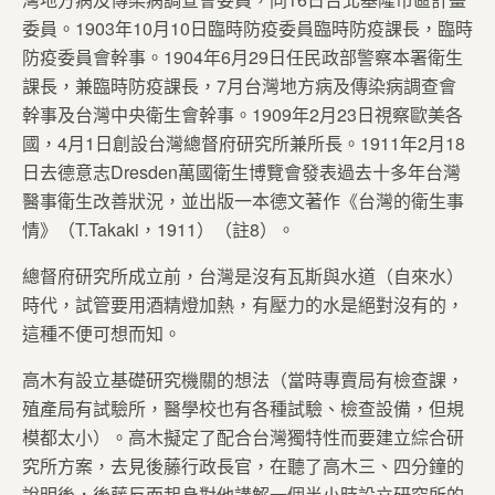
委員。1903年10月10日臨時防疫委員臨時防疫課長，臨時
防疫委員會幹事。1904年6月29日任民政部警察本署衛生
課長，兼臨時防疫課長，7月台灣地方病及傳染病調查會
幹事及台灣中央衛生會幹事。1909年2月23日視察歐美各
國，4月1日創設台灣總督府研究所兼所長。1911年2月18
日去德意志Dresden萬國衛生博覽會發表過去十多年台灣
醫事衛生改善狀況，並出版一本德文著作《台灣的衛生事
情》（T.Takaki，1911）（註8）。
總督府研究所成立前，台灣是沒有瓦斯與水道（自來水）
時代，試管要用酒精燈加熱，有壓力的水是絕對沒有的，
這種不便可想而知。
高木有設立基礎研究機關的想法（當時專賣局有檢查課，
殖產局有試驗所，醫學校也有各種試驗、檢查設備，但規
模都太小）。高木擬定了配合台灣獨特性而要建立綜合研
究所方案，去見後藤行政長官，在聽了高木三、四分鐘的
說明後，後藤反而起身對他講解一個半小時設立研究所的