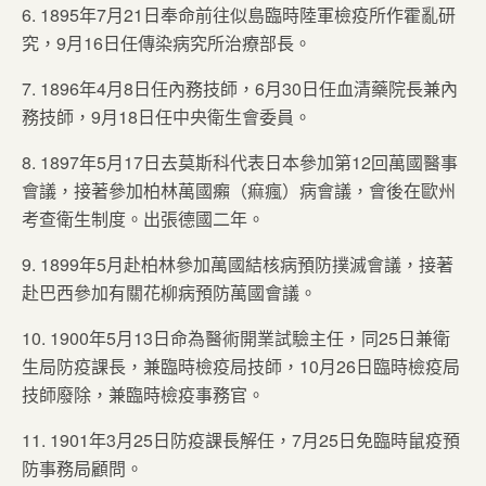
6. 1895年7月21日奉命前往似島臨時陸軍檢疫所作霍亂研
究，9月16日任傳染病究所治療部長。
7. 1896年4月8日任內務技師，6月30日任血清藥院長兼內
務技師，9月18日任中央衛生會委員。
8. 1897年5月17日去莫斯科代表日本參加第12回萬國醫事
會議，接著參加柏林萬國癩（痲瘋）病會議，會後在歐州
考查衛生制度。出張德國二年。
9. 1899年5月赴柏林參加萬國結核病預防撲滅會議，接著
赴巴西參加有關花柳病預防萬國會議。
10. 1900年5月13日命為醫術開業試驗主任，同25日兼衛
生局防疫課長，兼臨時檢疫局技師，10月26日臨時檢疫局
技師廢除，兼臨時檢疫事務官。
11. 1901年3月25日防疫課長解任，7月25日免臨時鼠疫預
防事務局顧問。