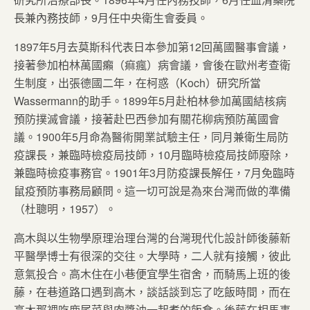
長兼內務技師，9月任中央衛生會委員。
1897年5月去莫斯科代表日本參加第12回萬國醫事會議，
接著參加柏林萬國癩（痲瘋）病會議，會後在歐州考查衛
生制度，出張德國二年，在柯惑（Koch）研究所當
Wassermann的助手。1899年5月赴柏林參加萬國結核病
預防撲滅會議，接著赴巴西參加有關花柳病預防萬國會
議。1900年5月命為醫術開業試驗主任，同月兼衛生局防
疫課長，兼臨時檢疫局技師，10月臨時檢疫局技師廢除，
兼臨時檢疫事務官。1901年3月防疫課長解任，7月免臨時
鼠疫預防事務局顧問。這一切可說是為來台灣而做的準備
（杜聰明，1957）。
高木與以生物學原理治理台灣的台灣現代化設計師後藤新
平醫學博士有很深的交往。大學時，二人就有接觸，彼此
意氣投合。高木住在小巷便宜學生宿舍，而騎馬上班的後
藤，在巷道路口遇到高木，談話談到忘了吃飯時間，而在
高木那裡吃鹿尾菜與肉醬油一起煮的飯食。後藤在相馬事