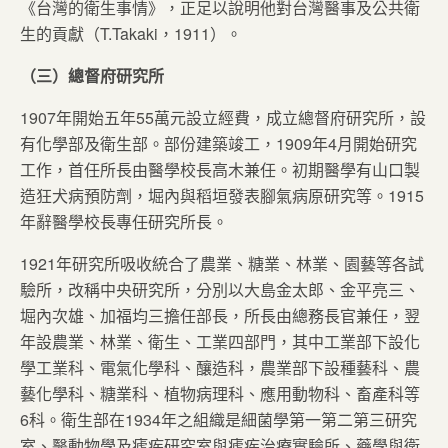
《台灣的衛生事情》，正足以說明他對台灣醫事及公共衛
生的貢獻（T.Takaki，1911）。
（三）總督府研究所
1907年開始五年55萬元設立經費，成立總督府研究所，設
有化學部及衛生部。部份建築竣工，1909年4月開始研究
工作，首任所長由醫學校長高木兼任。初期醫學有山口製
造狂犬病預防劑，堀內與稻垣發表腳氣病原研究等。1915
年辭醫學校長專任研究所長。
1921年研究所吸收統合了農業、糖業、林業、園藝等各試
驗所，改稱中央研究所，分別以大島金太郎、金平亮三、
堀內次雄、加福均三擔任部長，所長由總務長官兼任，翌
年設農業、林業、衛生、工業四部門，其中工業部下設化
學工業科、電氣化學科、釀造科，農業部下設種藝科、農
藝化學科、糖業科、植物病理科、應用動物科、畜產科等
6科。衛生部在1934年之組織是細菌學第一第二第三研究
室、醫動物學及瘧疾研究室與瘧疾治療實驗所、藥學與衛