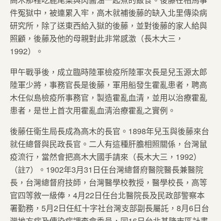
件冤獄中，被連累入牢，高木就補後藤的缺入北里傳染病
研究所，除了送東西給入獄的後藤，並對後藤的家人給與
照顧，後藤及他的母親對此非常感激（長木大三，
1992）。
甲午戰爭後，成立臨時陸軍檢疫所陸軍次長是兒玉源太郎
陸軍少將，事務官長是後藤，軍用船發生霍亂患者，聘高
木任似島檢疫所事務官，製造霍亂血清，並用以治療霍亂
患者，是世上首次用霍亂血清治療霍亂之實例。
後藤任衛生局長成為高木的長官。1898年兒玉與後藤來台
就任總督與民政長官。二人有這種肝膽相照關係，台灣鼠
疫流行，當然會把高木大國手請來（長木大三，1992）
（註7）。1902年3月31日任台灣總督府醫院醫長兼醫院
長，台灣總督府技師，台灣醫學校教授，醫學校長，高等
官四等敘一級俸，4月22日任台北醫院長及民政部警察本
署勤務，5月2日任紅十字社台灣支部副長屬託，8月6日台
灣地方病及傳染病調查會委員，同16日台北基隆市區計畫