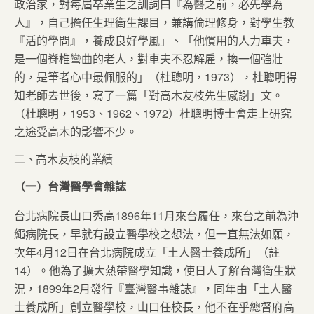
政治家，對每屆卒業生之訓詞曰『為醫之前，必先學為
人』，自己擔任生理衛生課目，兼講倫理修身，對學生教
『活的學問』，養成良好學風」、「他慣用的人力車夫，
是一個脊椎彎曲的老人，對車夫不忍解雇，換一個強壯
的，是筆者心中最佩服的」（杜聰明，1973），杜聰明得
知老師去世後，寫了一篇「對高木友枝先生感謝」文。
（杜聰明，1953、1962、1972）杜聰明博士會走上研究
之途受高木的影響不少。
二、高木友枝的業績
（一）台灣醫學會雜誌
台北病院長山口秀高1896年11月來台履任，來台之前為沖
繩病院長，早就有設立醫學校之想法，但一直無法如願，
次年4月12日在台北病院成立「土人醫士養成所」（註
14）。他為了擴大熱帶醫學知識，使日人了解台灣衛生狀
況，1899年2月發行『臺灣醫事雜誌』，同年由「土人醫
士養成所」創立醫學校，山口任校長，他不在乎總督府高