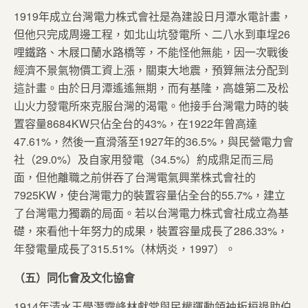
1919年成立台灣電力株式會社是為建設日月潭水電計畫，
但他只完成周邊工程，如北山坑發電所、二八水到車埕26
哩鐵路、木屐口蘭水路橋等，不能怪他無能，因一次戰後
經濟不景氣物價工資上漲，關東大地震，預算無法分配到
這計畫。由於日月潭遙遙無期，而有基隆，高雄第二及松
山火力發電所來克服台灣的渴電。他接手台灣電力時的裝
置容量8684KW只佔全台的43%，在1922年曾高達
47.61%，然後一直滑落至1927年的36.5%，與民營電力會
社（29.0%）及自家用發電（34.5%）約成鼎足而三局
面，但他離職之前併吞了台灣電氣興業株式會社的
7925KW，使台灣電力的裝置容量佔全台的55.7%，建立
了台灣電力獨霸的局面。若以台灣電力株式會社成立為基
礎，來看他十年努力的成果，裝置容量成長了286.33%，
年發電量成長了315.51%（林炳炎，1997）。
（五）同化會及文化協會
1914年清水王學潛霧峰林獻堂與民權運動領袖板桓退助伯