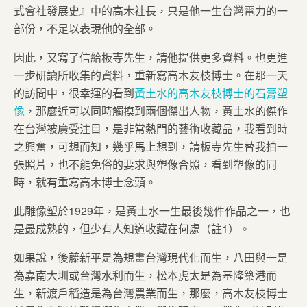
式會社發展史』中的高木社長，只是他一生台灣電力的一
部份，不足以表現他的全部。
因此，又寫了信給板寺先生，請他提供更多資料。也更進
一步研讀所收集的資料，重新寫高木友枝博士。在那一天
的訪問中，很幸運的看到
黃土水的高木友枝博士的石膏塑
像
，那麼近可以同時觸摸到兩個傑出人物，黃土水的傑作
在台灣被廣受注目，是非常熱門的藝術收藏品，我看到時
之興奮，可想而知，幾乎馬上想到，請板寺先生替我拍一
張照片，也不能免俗的要求與塑像合照，看到塑像的同
時，就有重寫高木博士念頭。
此雕像塑於1929年，是黃土水一生最後幾件作品之一，也
是最成熟的，但少有人知道收藏在何處（註1）。
如果說，後藤新平是為規畫台灣現代化而生，八田與一是
為嘉南大圳或台灣水利而生，松本虎太是為基隆築港而
生，新渡戶稻造是為台灣農業而生，那麼，高木友枝博士