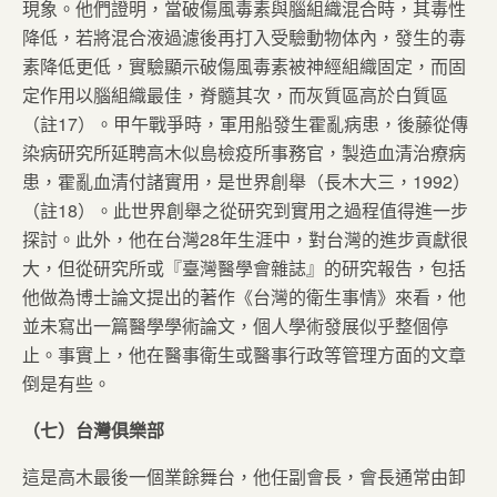
現象。他們證明，當破傷風毒素與腦組織混合時，其毒性
降低，若將混合液過濾後再打入受驗動物体內，發生的毒
素降低更低，實驗顯示破傷風毒素被神經組織固定，而固
定作用以腦組織最佳，脊髓其次，而灰質區高於白質區
（註17）。甲午戰爭時，軍用船發生霍亂病患，後藤從傳
染病研究所延聘高木似島檢疫所事務官，製造血清治療病
患，霍亂血清付諸實用，是世界創舉（長木大三，1992）
（註18）。此世界創舉之從研究到實用之過程值得進一步
探討。此外，他在台灣28年生涯中，對台灣的進步貢獻很
大，但從研究所或『臺灣醫學會雜誌』的研究報告，包括
他做為博士論文提出的著作《台灣的衛生事情》來看，他
並未寫出一篇醫學學術論文，個人學術發展似乎整個停
止。事實上，他在醫事衛生或醫事行政等管理方面的文章
倒是有些。
（七）台灣俱樂部
這是高木最後一個業餘舞台，他任副會長，會長通常由卸