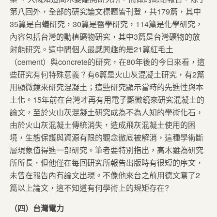
第八回外，全部的研究論文標題皆刊登，共179篇，其中
35篇是白蟻研究，30篇是醫學研究，114篇是化學研究，
內容包括台灣的動植礦物研究，其中3篇是台灣礦物的放
射能研究。這中間個人最感興趣的是21篇紅毛土
（cement）與concrete的研究，在80年後的今日來看，這
些研究有何特殊意義？有6篇是火山灰混凝土研究，有2篇
用顯微鏡來研究混凝土；這些研究顯示當時的先進性與本
土化。15年前在台灣才再有用電子顯微鏡來研究混凝土的
論文，至於火山灰混凝土研究成為不為人知的學術化石，
由於火山灰混凝土傳統消失，造成飛灰混凝土使用的困
境，生態保護與資源有限的觀念徹底被解消，這種學術斷
層現象值得進一部研究。筆者要特別指出，高木雖為研究
所所長，但他僅在每回研究所報告出版時有很短的序文，
未曾在報告內有論文出現。不像他來台之前用德文寫了2
篇以上論文，這不知道有何學術上的規矩存在?
（四）台灣電力