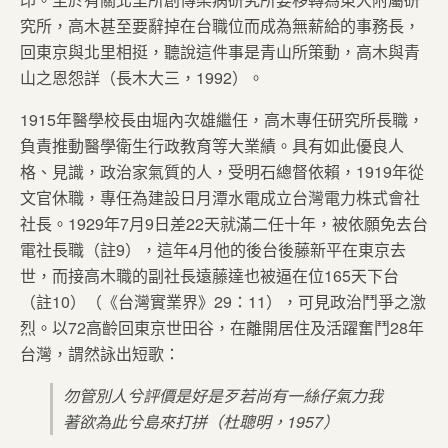
究所，高木甚至要辭掉在台職位而成為無薪給的事務長，
回東京與北里相挺，聽說這件事是青山所策動，高木與青
山之恩怨詳（長木大三，1992）。
1915年醫學校長由堀內次雄繼任，高木專任研究所長職，
負責推動醫學衛生行政教育等大業績。具有如此優良人
格、見識，政治家氣質的人，受明石總督依賴，1919年從
文官休職，專任為建設日月潭水電成立台灣電力株式會社
社長。1929年7月9日差22天就滿二任十年，被依願免去台
電社長職（註9），這年4月他的後台後藤新平在東京去
世，而接高木職的副社長遠藤達也被逼在位165天下台
（註10）（《台灣實業界》29：11），可見政治鬥爭之激
烈。以72高齡回東京世田谷，在離開居住及活躍奮鬥28年
台灣，謂然詠出短歌：
勿管別人兮評價是好是歹若尚有一絲仔氣力我
著欲為此兮島來打拼（杜聰明，1957）