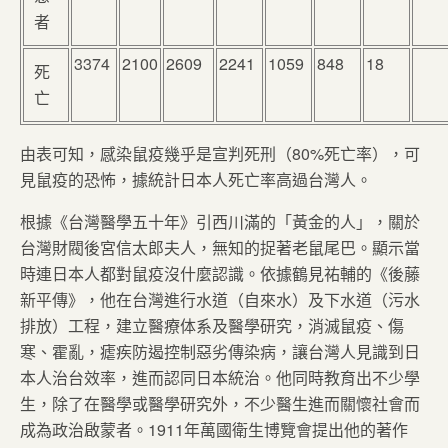
者
3374
2100
2609
2241
1059
848
18
死
亡
由表可知，感染鼠疫幾乎是宣判死刑（80%死亡率），可
見鼠疫的恐怖，據統計日本人死亡率高過台灣人。
根據《台灣醫學五十年》引西川滿的「黃金的人」，關於
台灣財閥後宮信太郎夫人，無知的捉著老鼠尾巴。顯示當
時連日本人都對鼠疫沒什麼認識。依據鶴見祐輔的《後藤
新平傳》，他在台灣進行水道（自來水）及下水道（污水
排放）工程，建立醫療体系及醫學研究，消滅鼠疫、傷
寒、霍亂，瘧疾防遏控制惡劣傳染病，讓台灣人見識到日
本人治台效率，進而認同日本統治。他同時教育出不少學
生，除了在醫學或醫學研究外，不少醫生進而關懷社會而
成為政治啟蒙者。1911年萬國衛生博覽會提出他的著作