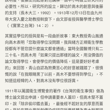
必要性。所以，研究所的設立，歸功於高木的創意與後藤
的支持（長木大三，1992）。1913年12月13日在由九州
帝大宮入慶之助教授斡旋下，由文部省授與醫學博士學位
（《實業之台灣》14：2）。
其實這學位的授與是有一段曲折故事：東大教授青山胤通
向高木表明「您取得學位沒問題，我與緒方正規衛生學教
授都有不管您提什麼論文都會通過」當時全國醫博只有二
三十名。而高木用「如果只提出那樣的論文，用沒價值的
論文取得學位，會使學位的價值降低，這是要好好考慮
的」來回答，青山自認為煞費苦心的好意被踐踏了，很憤
慨的說「在我眼睛黑了以前，高木不要想得到學位」，不
知道這經幃的人，對高木沒有學位很訝異。
1911年以萬國衛生博覽會的著作《台灣的衛生事情》做為
博士論文提出申請，但申請書要本人蓋印，但高木堅不蓋
印，說「除非偷印鑑去蓋」，最後經不起好友的厚意而蓋
印。至於有關北里所創傳染病研究所要移轉為東大附屬研