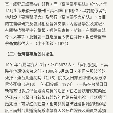
官，觸犯忌諱而被迫辭職，而『臺灣醫事雜誌』於1901年
12月出版最後一號廢刊。高木繼山口職位，以前關係者託
他創設『臺灣醫學會』及發行『臺灣醫學會雜誌』，其目
的在醫學研究及會員相互智識交換。內容含學說及實驗、
有關熱帶醫學中外彙報、通信及寄稿、雜錄、有關醫事法
令、人事等。此雜誌一直延續至今仍在發行，對台灣醫學
學術貢獻很大。（小田俊郎，1974）
（二）台灣醫事及公共衛生
1901年台灣鼠疫大流行，死亡3673人，「官民狼狽」。其
時在他還沒來台之前，1898年5月28日，不但名藝妓若奴
死掉，連台北避病院（註15）院長太田邦五郎也同樣感染
鼠疫死掉（註16）（小田俊郎，1974），一時在台灣日日
新報有很多追悼藝妓與院長的活動，在名藝妓若奴感染鼠
疫死前，台灣日日新報有若奴的連續長篇小說，且延續至
她死後，可見紅的程度，也可見到當時社會對她銷魂的程
度。而對台北避病院感染鼠疫因公死亡院長及職員之募捐