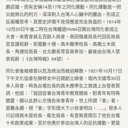
爵認識，而有史稱14至17年之同化運動。同化運動是一把
尖銳無比的利刃，深深刺入台灣人心臟中的膿血，形成正
反兩種思考，其歷史評價不見得應是完全負面的。1914年
12月20日午後二時在台灣鐵道Hotel召開台灣同化會成立
大會，來賓會員五百餘人與會，高田殖產局長代田民政長
官宣讀祝辭，祝電數十通，高木醫學校長、高橋土木局
長、角通信局長、台北廳長等官員參加，最後由台灣人發
表祝辭（《台灣時報》64號）。
同化會後被總督以危及統治而被迫解散。1921年10月17日
下午文化協會在靜修女中召開創立總會，堀內次雄等30日
本人與會，時為台電社長的高木應學生之敦請上台發表賀
詞，他說：「我因從事台灣青年教育關係，對青年有特殊
關愛，願以此舒心交情告來會青年，世上所謂『會』者，
甚難永續，視『會』字形頭大下小就會明白，…..」很多人
只記得高木是校長、衛生局長，有意無意間忘了他在台電
十年創業成果，至於他勇於參加台灣人的反抗運動，更是