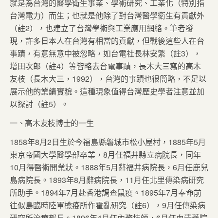
就是為台灣的醫學衛生事業、學術研究、工業化（特別指
台灣電力）而生；也就是他除了對台灣醫學衛生有貢獻外
（註2），也建立了台灣學術與工業應用網絡。筆者發
現，許多日本人在台灣有相當的貢獻，但戰後這些人在台
事蹟，有意無意中被忽略，如台電社長林安繁（註3），
增田次郎（註4）等皆略去台電事蹟，長木大三寫的高木
友枝（長木大三，1992），台灣的事蹟也很簡略，不足以
展示他的業績實貌。這種現象值得台灣歷史學者注意並加
以探討（註5）。
一、高木友枝博士的一生
1858年8月2日生於今福島縣磐城市松小屋村，1885年5月
東京帝國大學醫學部卒業，8月任福井縣立病院長，同年
10月得醫術開業狀。1888年5月辭福井病院長，6月任鹿兒
島病院長。1893年8月辭病院長，11月任北里傳染病研究
所助手。1894年7月赴香港調查鼠疫。1895年7月奉命前
往似島臨時陸軍檢疫所作霍亂研究（註6），9月任傳染病
研究所治療部長。1896年4月任內務技師，6月任血清藥院