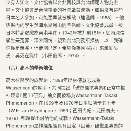
少有人知之。文化協會以台北醫校與台北師範人物為主
幹。文化協會是台灣重要的社會啟蒙運動，如果沒有這些
日本名人參加，可能更早就被解散（連溫卿，1988）。他
與堀內的學生吳海水是鳳山開業醫師、文化協會成員，被
日本特高羅織為東港事件，1943年被判刑15年，堀內深信
學生是冤罪，深表同情，親到台北刑務所探訪，以「我確
信你是無罪，但徒刑已定，希望你為國服罪」來激勵吳
氏，吳死在獄中（小田俊郎，1974）。
（六）高木的學術地位
高木在醫學的成就是：1898年出張德意志成為
Wassermann的助手，共同提出「破傷風抗毒素正常中樞
神經系關研究」論文而被稱為Wassermann-Takaki
Phenomenon。在1959年及1978年日本細菌學五十年
（W.E. van Heyningen，1959；西田尚紀、泛田廣夫，
1978）都還提出討論他的成就。Wassermann-Takaki
Phenomenon是神經組織具有固定（固著）破傷風毒素的