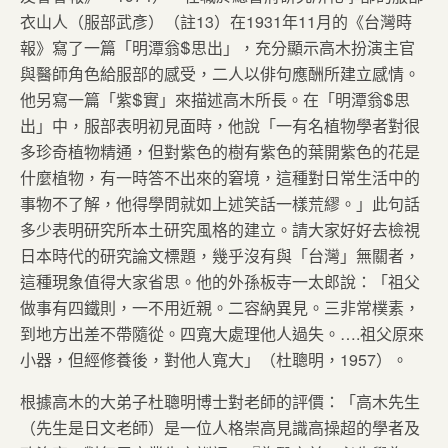
衣山人（服部武彥）（註13）在1931年11月的《台灣時
報》寫了一篇「明潭翁思出」，充分顯示高木扮演主官
與醫師角色給服部的感受，二人以俳句應酬所建立感情。
他另寫一篇「紫實」來描述高木所長。在「明潭翁思
出」中，服部表明初見面時，他說「一有名植物學者對很
多珍奇植物精通，但對紫色的樹有紫色的葉開紫色的花是
什麼植物，有一時答不出來的窘境，這種對日常生活中的
事物不了解，他得學問就如上述笑話一樣荒繆。」此句話
多少表明研究所本土研究風格的建立。請大家好好去檢視
日本時代的研究論文標題，幾乎沒有與「台灣」無關者，
這種現象值得大家省思。他的外孫板寺一太郎說：「祖父
做事有四鐵則，一不用近親。二容納異見。三非常樸素，
到地方出差不帶隨從。四寬大處理他人過失。….祖父原來
小器，但經修養後，對他人寬大」（杜聰明，1957）。
根據高木的大弟子杜聰明博士對老師的評價：「高木先生
（先生是日文老師）是一位人格崇高見識高操超的學者及