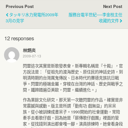
Previous Post
Next Post
タッキリ水力発電所2009年
服務台電半世紀──李金枝主任
3月の見学
收藏的文件
12 responses
林炳炎
2009-07-13
閃靈這次其實是新歌發表會，新專輯名稱是『十殿』，官
方說法是：「從祖先的渡海歷史、原住民的神話史詩，到
明清時期的台灣厲鬼傳說、日本時代的賽德克族抗日戰
爭。閃靈的極端金屬，穿梭在台灣的神話、歷史與戰爭之
間，鐵蹄踏遍亞美歐，閃靈，繼續進化。」
作為業餘文化研究，那天第一次聽閃靈的作品，確實是非
常震撼與感動。版主是所謂「勤有功 戲無益」的呆呆
族，從小被訓練成書呆子。1990開始的社會運動，常陪
牽手去看歌仔戲，因為她是「薪傳歌仔戲團」裡面的管
家，從找錢到演出都會嘎一腳，演員排練時，她會看身段