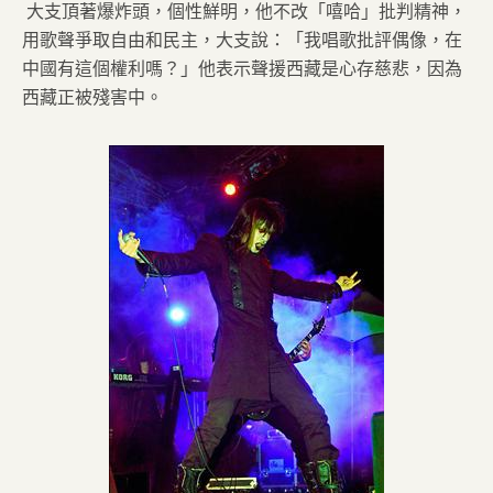
大支頂著爆炸頭，個性鮮明，他不改「嘻哈」批判精神，
用歌聲爭取自由和民主，大支說：「我唱歌批評偶像，在
中國有這個權利嗎？」他表示聲援西藏是心存慈悲，因為
西藏正被殘害中。