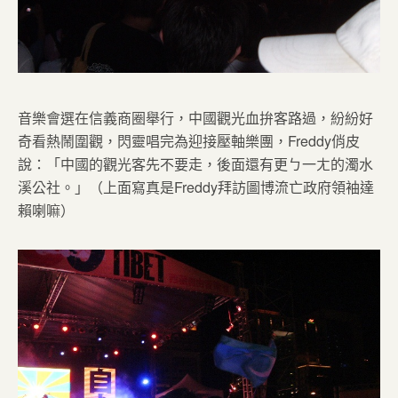
音樂會選在信義商圈舉行，中國觀光血拚客路過，紛紛好
奇看熱鬧圍觀，閃靈唱完為迎接壓軸樂團，Freddy俏皮
說：「中國的觀光客先不要走，後面還有更ㄅ一ㄤ的濁水
溪公社。」（上面寫真是Freddy拜訪圖博流亡政府領袖達
賴喇嘛）