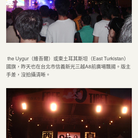
the Uygur（維吾爾）或東土耳其斯坦（East Turkistan）
國旗，昨天也在台北市信義新光三越A8前廣場飄揚。版主
手差，沒拍攝清晰。