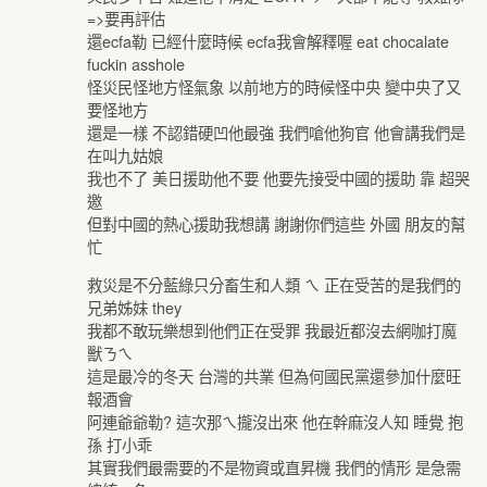
=>要再評估
還ecfa勒 已經什麼時候 ecfa我會解釋喔 eat chocalate
fuckin asshole
怪災民怪地方怪氣象 以前地方的時候怪中央 變中央了又
要怪地方
還是一樣 不認錯硬凹他最強 我們嗆他狗官 他會講我們是
在叫九姑娘
我也不了 美日援助他不要 他要先接受中國的援助 靠 超哭
邀
但對中國的熱心援助我想講 謝謝你們這些 外國 朋友的幫
忙
救災是不分藍綠只分畜生和人類 ㄟ 正在受苦的是我們的
兄弟姊妹 they
我都不敢玩樂想到他們正在受罪 我最近都沒去網咖打魔
獸ㄋㄟ
這是最冷的冬天 台灣的共業 但為何國民黨還參加什麼旺
報酒會
阿連爺爺勒? 這次那ㄟ攏沒出來 他在幹麻沒人知 睡覺 抱
孫 打小乖
其實我們最需要的不是物資或直昇機 我們的情形 是急需