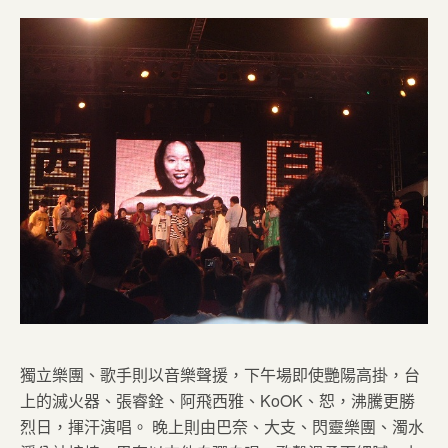
獨立樂團、歌手則以音樂聲援，下午場即使艷陽高掛，台
上的滅火器、張睿銓、阿飛西雅、KoOK、恕，沸騰更勝
烈日，揮汗演唱。 晚上則由巴奈、大支、閃靈樂團、濁水