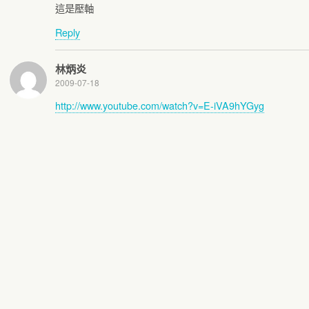
這是壓軸
Reply
林炳炎
2009-07-18
http://www.youtube.com/watch?v=E-iVA9hYGyg