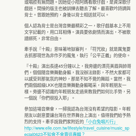
或唱腔有無問題。因她從小陪阿媽看歌仔戲，是資深歌仔
戲迷。間接的版主也被訓練去聽去了解。最喜歡吟詩調與
背士。曾跟她預約，身後以背士相送就可以。
個人認為背士是台灣音樂最精彩之一，歌仔戲基本上不用
文字記載的，用口耳相傳。演員要依劇情而演出，不被歌
譜綁死，非常自由。
牽手說『十殿』意味著地獄審判，「符咒妝」就是厲鬼要
去抓那現世為非作歹的魔鬼，執行「公平正義」的使命。
『十殿』演出長達45分鐘以上，我旁邊的漂亮美眉與帥哥
們，個個隨音樂舞動身軀，我沒辦法錄影，不然大家都可
以感受到那氣氛的神妙，那是不知不覺的舞蹈。當然，我
們兩個超級LKK也隨音樂舞動身軀喝采，與年輕朋友一
樣。旁邊不認識的年輕朋友走過來教我們如何比手勢，另
一個說「你們很投入耶」。
參加這場音樂會，一掃我認為台灣沒有希望的陰影。年輕
朋友以創意要讓台灣在世界舞台上演出，值得我們給予熱
烈的支持。牽手說我們家附近的
「小白兔唱片行」
http://www.elle.com.tw/lifestyle/travel_cuisine/music_sp
ecial0623不知會不會賣這專輯？