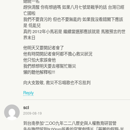
總統一名
趕快清醒 你有想過嗎 如果八月七號是戰爭的話 台灣已經
亡國啦
我們不要貪污的 但也不要無能的 如果我沒看錯閣下應該
是 低能兒
真的 2012年小馬若是 繼續當選那應該就是 馬雅預言的世
界末日
他明天又要開記者會了
他有時間開記者會阿都不擔心救災狀況
他只怕大家誤會他
我們想想明天要去哪幫忙賑災
懶的聽他解釋啦!!!
向大支致敬, 救災不忘唱歌也不忘批判
Reply
scl
2009-08-19
到台南參加”二OO九年二二八歷史與人權教育研習營
先在晚間留到9:00pm所看的寫實劇情片「華麗的假期-光