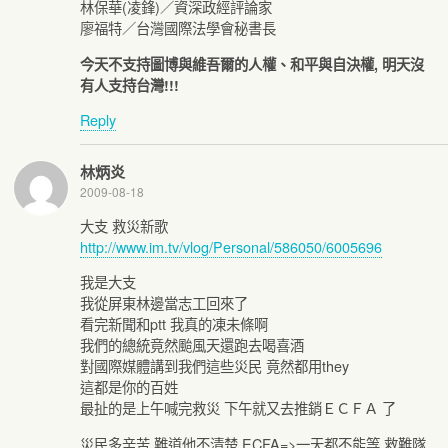
林保華(凌鋒)／資深政經評論家
廖福特／台灣國際法學會秘書長
今天不支持圖博與維吾爾的人權、和平與自決權, 明天沒
有人支持台灣!!!
Reply
林炳炎
2009-08-18
大支 救災新歌
http://www.im.tv/vlog/Personal/586050/6005696
我是大支
我從屏東林邊當志工回來了
看完新聞和ptt 我真的凍未條啊
我們的總統竟然颱風天還跑去喝喜酒
對國際媒體講到我們這些災民 竟然都用they
這都是你的百姓
最扯的是上午喊完救災 下午就又去推銷ＥＣＦＡ 了
災民多辛苦 難道他不清楚 ECFA=>一天都不能等 救難隊