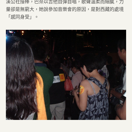
溪公社接棒，巴奈以吉他自彈自唱，歌聲溫柔而細膩，力
量卻是無窮大，她說參加音樂會的原因，是對西藏的處境
「感同身受」。