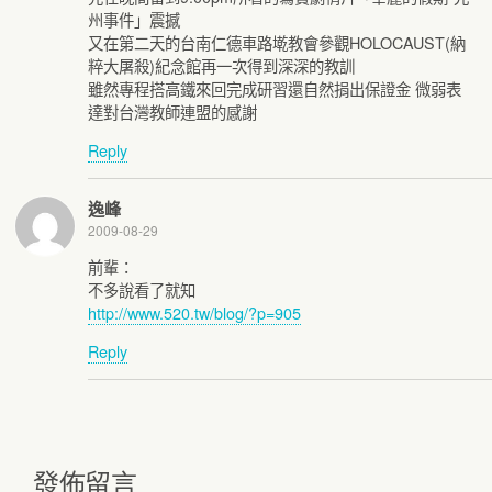
州事件」震撼
又在第二天的台南仁德車路墘教會參觀HOLOCAUST(納
粹大屠殺)紀念館再一次得到深深的教訓
雖然專程搭高鐵來回完成研習還自然捐出保證金 微弱表
達對台灣教師連盟的感謝
Reply
逸峰
2009-08-29
前輩：
不多說看了就知
http://www.520.tw/blog/?p=905
Reply
發佈留言