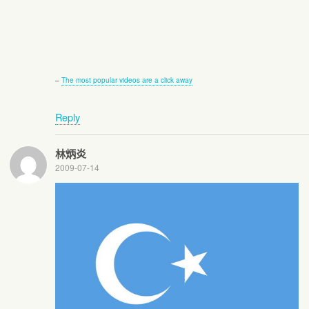
–
The most popular videos are a click away
Reply
林炳炎
2009-07-14