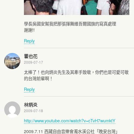
學長吳國安幫我把那張揮舞維吾爾國旗的寫真處理
謝謝!!
Reply
霍也花
2009-07-17
太棒了！也向炳炎先生及其牽手致敬，你們也是可愛可敬
的台灣前輩啊！
Reply
林炳炎
2009-07-18
http://www.youtube.com/watch?v=cTvH7wumktY
2009.7.11 西藏自由音樂會濁水溪公社「晚安台灣」