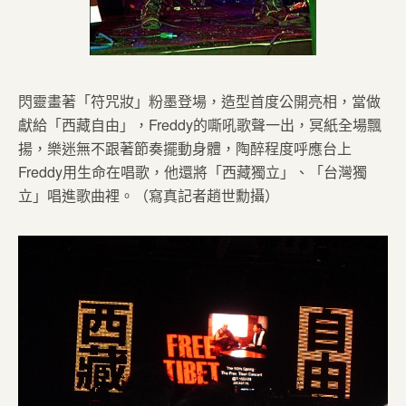
閃靈畫著「符咒妝」粉墨登場，造型首度公開亮相，當做
獻給「西藏自由」，Freddy的嘶吼歌聲一出，冥紙全場飄
揚，樂迷無不跟著節奏擺動身體，陶醉程度呼應台上
Freddy用生命在唱歌，他還將「西藏獨立」、「台灣獨
立」唱進歌曲裡。（寫真記者趙世勳攝）