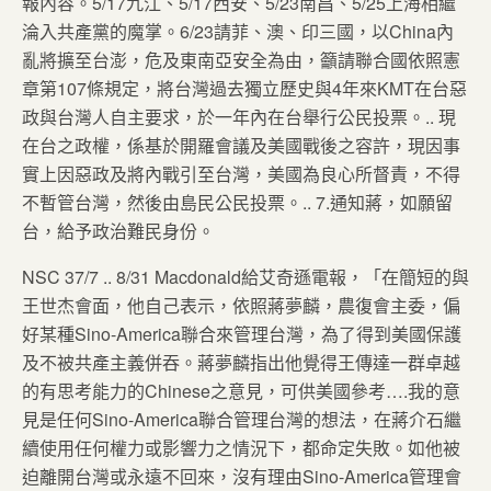
報內容。5/17九江、5/17西安、5/23南昌、5/25上海相繼
淪入共產黨的魔掌。6/23請菲、澳、印三國，以China內
亂將擴至台澎，危及東南亞安全為由，籲請聯合國依照憲
章第107條規定，將台灣過去獨立歷史與4年來KMT在台惡
政與台灣人自主要求，於一年內在台舉行公民投票。.. 現
在台之政權，係基於開羅會議及美國戰後之容許，現因事
實上因惡政及將內戰引至台灣，美國為良心所督責，不得
不暫管台灣，然後由島民公民投票。.. 7.通知蔣，如願留
台，給予政治難民身份。
NSC 37/7 .. 8/31 Macdonald給艾奇遜電報，「在簡短的與
王世杰會面，他自己表示，依照蔣夢麟，農復會主委，偏
好某種Sino-America聯合來管理台灣，為了得到美國保護
及不被共產主義併吞。蔣夢麟指出他覺得王傳達一群卓越
的有思考能力的Chinese之意見，可供美國參考….我的意
見是任何Sino-America聯合管理台灣的想法，在蔣介石繼
續使用任何權力或影響力之情況下，都命定失敗。如他被
迫離開台灣或永遠不回來，沒有理由Sino-America管理會