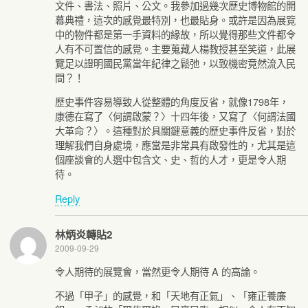
文件、書法、照片、公文。我參加過幾次歷史博物館的開
幕典禮，這次的感覺最特別，也最貼身。或許是因為展覽
中的物件都是第一手資料的緣故，所以覺得那些文件都令
人有不可置信的感覺。主要蒐藏人楊教授甚至笑道，此展
覽足以證明國民黨當年紀律之鬆弛，以致機密竟然流入民
間？！
歷史事件容易導致人從整體的角度反省，就像1798年，
康德在寫了〈何謂啟蒙？〉十四年後，又寫了〈何謂法國
大革命？〉。這種對於具關鍵意義的歷史事件反省，對於
理解我們自身處境，應當是非常具有啟發性的，尤其是這
個座談會的人選中包含文、史、哲的人才，更是令人期
待。
Reply
林炳炎轉貼2
2009-09-29
令人期待的展覽會，當然更令人期待 A 的高論。
不過「甲子」的感覺，和「天地有正氣」、「雍正養廉