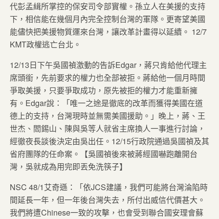
代彭孟緝所掌控的保安司令部實權。孫立人在美援的支持
下，相信能在幾個月內完全控制台灣的軍隊。更寄望美國
能儘快把美援物質運來台灣，讓改革計畫得以延續。 12/7
KMT政權逃亡台北。
12/13日下午吳國禎激動的告訴Edgar，蔣只肯給他代理主
席頭銜，先前要求的權力也全部被拒。蔣給他一個月時間
爭取美援，只要爭取成功，原先被拒的權力才能重新擁
有。Edgar說：「唯一之途是徹底的改革而獲得美國在道
德上的支持，台灣現時並無需美國援助。」晚上，蔣、王
世杰、閻錫山、陳與吳等人就省主席換人一事進行討論，
經徹夜長談後決定由吳出任。12/15行政院通過吳國禎及其
省府團隊的任命案。【吳國禎後來被蔣經國嚇跑離開台
灣，吳就成為用完即丟免洗筷子】
NSC 48/1艾奇遜：「依JCS建議，我們可能將台灣淪陷時
間延長一年，但一年後台灣失去，所付出威信代價甚大。
我們將遭Chinese一致的攻擊，也會受到聯合國安理會蘇