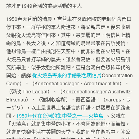
誰才是1949台灣的重要活動的主人
1950春天昏暗的清晨，吉普車在炎峰國校的老師宿舍門口
停下來，一群帶槍的軍人衝進來，將父親帶走。後來收到
父親從火燒島寄信回來，其中，最美麗的是，明信片上精
緻的鳥。長大之後，才知道精緻的鳥是畫家在告訴我們，
他想像鳥一樣自由飛翔在天空中，而非被關在火燒島。在
火燒島只會打草繩的農夫，雖然會寫信，但要當火燒島研
究所學生，似乎太強他所難吧。這是台灣白色恐怖年代的
開始，請詳
從火燒島寄來的手繪彩色明信片
Concentration
Camp）、（Konzentrationslager、Arbeit macht frei）、
（勞改 The Laogai）、（Konzentrationslager Auschwitz-
Birkenau）、（強制収容所）、露西亞語：（лагерь、ラ
ーゲリ），以上是世界上各語言的用語，供觀眾在網路查
閱。
1950年代在台灣的集中營之一—-火燒島
。父親在
「火燒島」就是集中營的小孩，不會因為他們小而無知，
就會是快樂生活在美麗的天堂。我的同學在遊戲中，就公