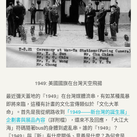
1949: 美國國旗在台灣天空飛揚
最近彌天蓋地的『1949』在台灣媒體流串，有如某種風暴
即將來臨，這種有計畫的文化宣傳類似於「文化大革
命」。首先是我從網路收到
「1949――新台灣的誕生展」
企劃書與展品內容
（詳附檔），還來不及回應，「大江大
海」符碼隨著bus的身體到處亂串。誰的『1949』？
『1949』與『新』有什麼關係、意義是什麼？為何會是