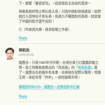
下，都要「兼容並包」，這就是民主自由的真諦。
再看馬政府禁止熱比婭入境，只因中國對她很感冒，就把
她打入恐怖份子黑名單，馬英九不願面對的真相，就是當
了中國的奴才還不自知！
（作者胡文輝，資深新聞工作者）
Reply
陳凱劭
2009-09-28
龍應台，只是1980年代中期，台灣社會力已蠢蠢欲動之
際，政工特務系統推出的「改良版」的「
南海血書
」罷
了。龍應台在前幾年有本書，自承她在寫野火集時，常跟
王昇、余紀忠等「杯杯」一起吃飯聊天呢。
陳凱劭的BLOG » 龍應台一定贊成拆中正廟
Reply