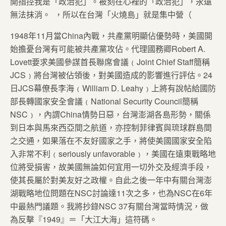
開指控我是「政治犯」。被刻在心裡的「政治犯」，永遠
無法抹消。 ，所以在台灣「火燒島」就是集中營（
1948年11月當China內戰，共產黨明顯佔優勢時，美國開
始擔憂台灣有可能被共產黨攻佔。代理國務卿Robert A.
Lovett要求美國參謀首長聯席會議﹙Joint Chief Staff簡稱
JCS﹚將台灣被佔領後，對美國造成的影響進行評估。24
日JCS幕僚長李海﹙William D. Leahy﹚上將有說帖給國防
部長轉國家安全會議﹙National Security Council簡稱
NSC﹚，內謂China情勢日惡，台灣澎湖各島形勢，關係
到日本與馬來西亞間之航道，亦控制菲律賓與琉球群島間
之交通，如果落在不友好國家之手，將使美國國家安全陷
入非常不利﹙seriously unfavorable﹚，美國在遠東戰略地
位將受損害，故美國無論如何宜用一切外交及經濟手段，
使其長屬於對美友好之政權。自此之後一年中有關台灣澎
湖戰略地位問題在NSC討論達11次之多，也為NSC在6年
中最熱門議題。我將抄錄NSC 37有關台灣當時情況，做
為反擊『1949』＝「大江大海」這符碼。