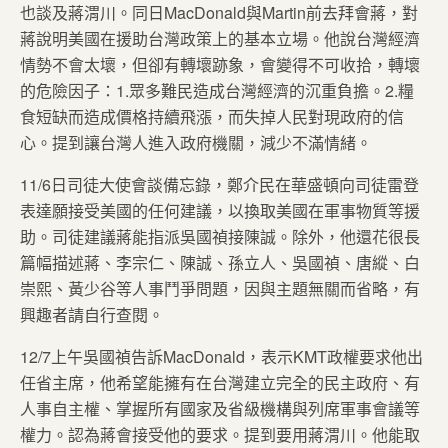
也談及蔣渭川。同日MacDonald與Martin前去拜會蔣，對
蔣說明美國在援助台灣政策上的基本立場。他說台灣經濟
情勢不會太壞，但卻有轉壞跡象，會變得不可收拾，轉壞
的危險因子：1.眾多難民造成台灣經濟的沉重負擔。2.糧
食短缺而造成價格持續飛漲，而失掉人民對現政府的信
心。提到讓台灣人進入政府機關，減少不滿情緒。
11/6日司徒大使會談備忘錄，鄭介民在華盛頓向司徒雷登
表達願接受美國的任何建議，以換取美國在軍事物質等援
助。司徒建議蔣能指派吳國禎接陳誠。除外，他還花很長
篇幅描述蔣、李宗仁、陳誠、孫立人、吳國禎、唐縱、白
崇熙、黃少谷等人事鬥爭問題，因與主題無關而省略，有
興趣者請自行查閱。
12/7上午吳國禎告訴MacDonald，表示KMT政權要求他出
任省主席，他希望能擁有在台灣建立完全的民主政府、有
人事自主權、掌握所有國家及省級機構與列席軍事會議等
權力。認為蔣會接受他的要求。提到要用蔣渭川。他能取