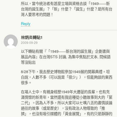
所以，當今統治者有甚麼立場與資格去談「1949――新
台灣的誕生展」？「新」什麼？「誕生」什麼？是所有台
灣人要思考的問題！
Reply
林炳炎轉貼1
2009-09-29
以下轉貼有關『「1949――新台灣的誕生展」企劃書與
展品內容』在台灣STS 討論, 為集中焦點於文本, 問候語
等沒貼出
8/28下午，我去歷史博物館參加1949展的開幕典禮。坦
白說，人數不多（可以說是「很少」），但能夠談的東西
很多。
在場人士中，有親身經歷1949年大遷蓰的長輩，也有充
滿情懷的新青年，當然還有我這種從小聽故事到大的「第
二代」。因為人不多，所以大家可以七嘴八舌的盡情談論
過往的故事（或是歷史），沒有政治人物導致的「推
擠」，也沒有吸引媒體的「黃金展覽」，有的只是靜靜的