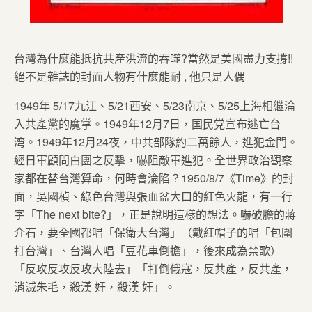
台灣為什麼能抵抗共產洪流的吞噬?當然是美國盡力支撐!!
絕不是雜誌的封面人物有什麼能耐 , 他只是人偶
1949年 5/17九江、5/21西安、5/23南京、5/25上海相繼淪
入共產黨的魔掌。1949年12月7日，国民党宣布逃亡台
湾。1949年12月24夜，中共部隊約二萬餘人，進犯金門。
經日軍顧問白團之反擊，嚇阻敵軍進犯。全世界政治觀察
家都在替台灣算命，何時會淪陷？1950/8/7《Time》的封
面，吳國楨、綠色台灣與張血盆大口的紅色火龍，有一行
字「The next bite?」，正是說明這樣的想法。嚇破膽的蔣
介石，要全國都唱「保衛大台灣」（戴紅帽子的唱「包圍
打台灣」、台灣人唱「豆花車倒擔」，後來成為禁歌）
「反攻反攻反攻大陸去」「打倒俄寇，反共產，反共產，
消滅朱毛，殺漢 奸，殺漢 奸」。