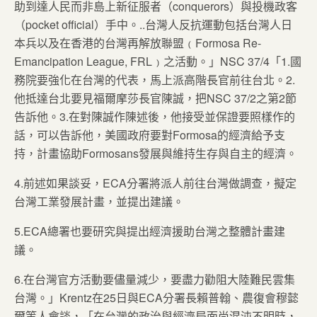
助到達人民而非島上新征服者（conquerors）與投機政客
（pocket official）手中。..台灣人反抗運動包括台灣人日
本兵以及在香港的台灣再解放聯盟﹙Formosa Re-
Emancipation League, FRL﹚之活動。」NSC 37/4「1.國
務院要強化在台灣的代表，馬上派高階長官前往台北。2.
他抵達台北要見福爾摩莎長官陳誠，把NSC 37/2之第2節
告訴他。3.在對陳誠作陳述後，他接受並保證要照樣作的
話，可以告訴他，美國政府要對Formosa的經濟給予支
持，計畫協助Formosans發展與維持生存與自主的經濟。
4.前述如果談妥，ECA分署將派人前往台灣做調查，擬定
台灣工業發展計畫，並提出建議。
5.ECA總署也要研究與提出經濟援助台灣之整體計畫建
議。
6.在台灣官方活動要儘量減少，要盡力勸阻大陸難民雲集
台灣。」Krentz在25日與ECA分署長賴普翰、農復會穆懿
爾等人會談，「在台灣的政治與經濟局面尚混沌不明時，