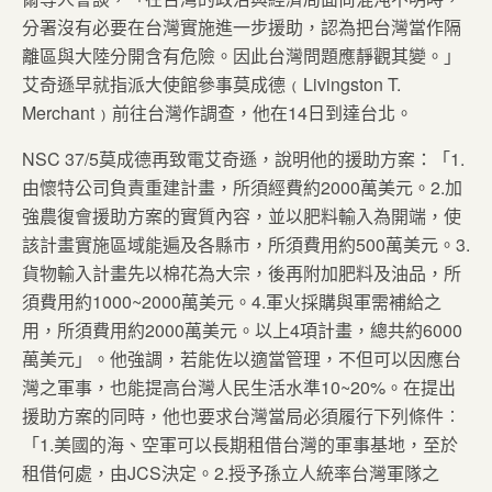
分署沒有必要在台灣實施進一步援助，認為把台灣當作隔
離區與大陸分開含有危險。因此台灣問題應靜觀其變。」
艾奇遜早就指派大使館參事莫成德﹙Livingston T.
Merchant﹚前往台灣作調查，他在14日到達台北。
NSC 37/5莫成德再致電艾奇遜，說明他的援助方案：「1.
由懷特公司負責重建計畫，所須經費約2000萬美元。2.加
強農復會援助方案的實質內容，並以肥料輸入為開端，使
該計畫實施區域能遍及各縣市，所須費用約500萬美元。3.
貨物輸入計畫先以棉花為大宗，後再附加肥料及油品，所
須費用約1000~2000萬美元。4.軍火採購與軍需補給之
用，所須費用約2000萬美元。以上4項計畫，總共約6000
萬美元」。他強調，若能佐以適當管理，不但可以因應台
灣之軍事，也能提高台灣人民生活水準10~20%。在提出
援助方案的同時，他也要求台灣當局必須履行下列條件︰
「1.美國的海、空軍可以長期租借台灣的軍事基地，至於
租借何處，由JCS決定。2.授予孫立人統率台灣軍隊之