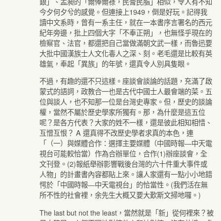
銀」、孟昶的「爾俸爾祿，民膏民脂」相似，令人有不知
今夕何夕兮的感覺。但連接上1949，倒是好玩。記得我
讀中文系時，曾有一系主任，就在一本書序言署名的西元
紀年旁邊，批上四個大字「不奉正朔」，也無怪乎現在的
檢察官、法官，都還把自己當做滿朝文武一樣，而魯迅要
大批中國漢族士人文化毒人之深、刻。老毛還是比較有英
雄氣，奉起「異族」的年號，還真令人別具隻眼。
不過，有趣的還不只這樣。座談會談論的話題，充滿了啟
蒙式的語詞，政教合一也是古代中國士人最會端的菜。五
位與談人，也不知那一位是台灣史專家。但，歷史的談論
權，當然不屬於歷史學家所獨有。那，為什麼是這五位
呢？是各方代表？大家的姓不一樣，還是彼此相知相惜、
互憎互恨？ A 還真得不改歷史學者求真的本色，連
「（一）與媒體合作：選擇主要媒體（中國時報―中天電
視台可能較恰當）作為合辦單位，合作(1)辦座談會，全
文刊登。(2)報紙舉辦影響戰後台灣的六十件重大事件或
人物」的計畫書內容都貼上來。讓人家還有一點小小地錯
愕於「中國時報―中天電視台」的恰當性。(我們活在無
所不性的社會裡，余先生大概又要大歎斯文掃地囉。)
The last but not the least，當然就是「新」從何裡來？被