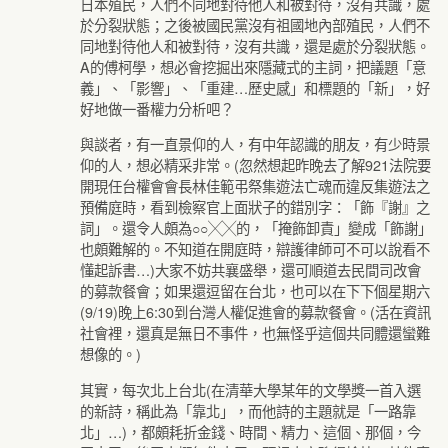
日本殖民，人們不同地對待他人和被對待，沒有共識，處
於分裂狀態；之後被國民黨沒有祖國地內部殖民，人們不
同地對待他人和被對待，沒有共識，還是處於分裂狀態。
A的傅柯學，想必會挖掘出來隱藏式的主詞，把議題「意
義」、「影響」、「重建…歷史感」和標題的「新」，好
好地做一番權力分析吧？
與談者，有一直景仰的人，有中年認識的朋友，有少時景
仰的人，想必精采非常。(忽然想起昨晚去了解921法院要
開現任台權會會長林佳範弔祭集遊法亡魂而違反集遊法之
預備庭時，看到檢察官上面狀子的錯別字：「飾『謝』之
詞」。還令人頗為○○╳╳的，「掩飾卸責」變成「飾謝」
也頗難解的。不知道在開庭時，辯護律師可不可以說看不
懂起訴書…)大家不妨共襄盛舉，還可順道去民間司改會
的募款餐會；如果還逗留在台北，也可以在下下個星期六
(9/19)晚上6:30到台灣人權促進會的募款餐會。(活在資訊
社會裡，還真是無日不事件，也無怪乎這個共同體還蠻難
想像的。)
其實，每次北上台北(在清華大學某年的文學獎一首入選
的新詩，稱此為「靠北」，而他詩的主題就是「一路靠
北」…)，都頗耗折金錢、時間、精力、這個、那個，今