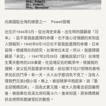
向美國駐台灣的總督之一 Powell致敬
出生於1944年3月，從台灣史來看，出生時的國籍是「日
本」，這不是我能選擇的命運，也不是心甘情願的來到這
人間報到。1945年8月15日也不是我能選擇的命運，日本
投降。根據現在的研究，台灣地位未定。所以，我選擇國
籍是「未定」。1947年2月28日（嚴格說是27日）台灣發
生驚天動地的228事變，在這場反抗的戰爭中，根據我的
理解，家父從月眉厝家中失蹤，前往頭汴坑27部隊的基地
參加反抗鬥爭。有一天，大人似乎都消失不見了，沒有人
理我們兄弟2個小孩。晚上，被從睡夢中抱起來，說「要
去迎媽媽回來」，因為太累又餓，被大人抱著去迎回審問
後，被拋棄在烏溪北岸的萬斗六。後來知道，原來媽媽被
抓去拷問有關謝雪紅的動態。