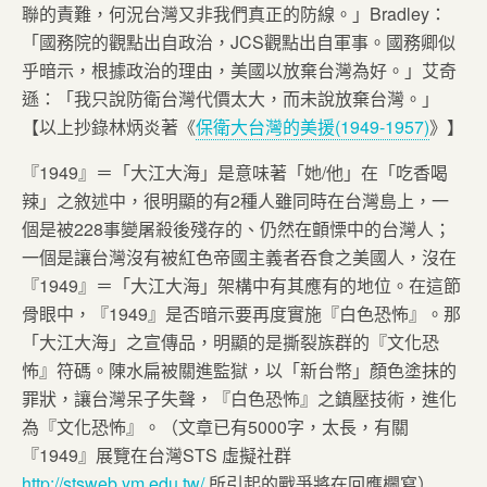
聯的責難，何況台灣又非我們真正的防線。」Bradley：
「國務院的觀點出自政治，JCS觀點出自軍事。國務卿似
乎暗示，根據政治的理由，美國以放棄台灣為好。」艾奇
遜：「我只說防衛台灣代價太大，而未說放棄台灣。」
【以上抄錄林炳炎著《
保衛大台灣的美援(1949-1957)
》】
『1949』＝「大江大海」是意味著「她/他」在「吃香喝
辣」之敘述中，很明顯的有2種人雖同時在台灣島上，一
個是被228事變屠殺後殘存的、仍然在顫慄中的台灣人；
一個是讓台灣沒有被紅色帝國主義者吞食之美國人，沒在
『1949』＝「大江大海」架構中有其應有的地位。在這節
骨眼中，『1949』是否暗示要再度實施『白色恐怖』。那
「大江大海」之宣傳品，明顯的是撕裂族群的『文化恐
怖』符碼。陳水扁被關進監獄，以「新台幣」顏色塗抹的
罪狀，讓台灣呆子失聲，『白色恐怖』之鎮壓技術，進化
為『文化恐怖』。（文章已有5000字，太長，有關
『1949』展覽在台灣STS 虛擬社群
http://stsweb.ym.edu.tw/
所引起的戰爭將在回應欄寫）