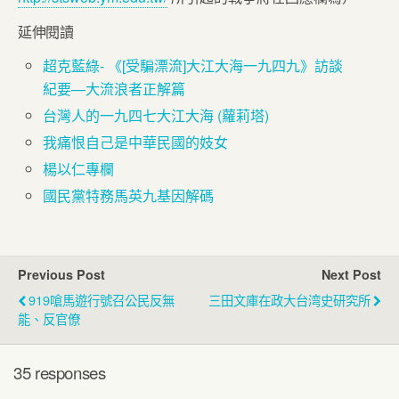
延伸閱讀
超克藍綠- 《[受騙漂流]大江大海一九四九》訪談
紀要—大流浪者正解篇
台灣人的一九四七大江大海 (蘿莉塔)
我痛恨自己是中華民國的妓女
楊以仁專欄
國民黨特務馬英九基因解碼
Previous Post
Next Post
919嗆馬遊行號召公民反無
三田文庫在政大台湾史研究所
能、反官僚
35 responses