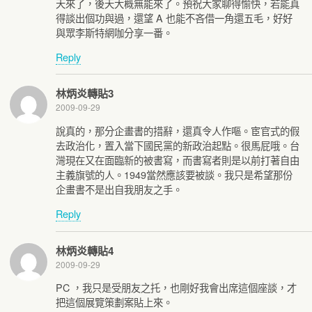
天來了，後天大概無能來了。預祝大家聊得愉快，若能真
得談出個功與過，還望 A 也能不吝借一角還五毛，好好
與眾李斯特網咖分享一番。
Reply
林炳炎轉貼3
2009-09-29
說真的，那分企畫書的措辭，還真令人作嘔。宦官式的假
去政治化，置入當下國民黨的新政治起點。很馬屁哦。台
灣現在又在面臨新的被書寫，而書寫者則是以前打著自由
主義旗號的人。1949當然應該要被談。我只是希望那份
企畫書不是出自我朋友之手。
Reply
林炳炎轉貼4
2009-09-29
PC ，我只是受朋友之托，也剛好我會出席這個座談，才
把這個展覽策劃案貼上來。