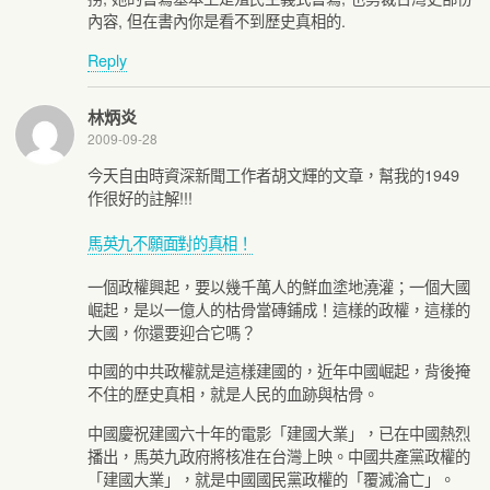
內容, 但在書內你是看不到歷史真相的.
Reply
林炳炎
2009-09-28
今天自由時資深新聞工作者胡文輝的文章，幫我的1949
作很好的註解!!!
馬英九不願面對的真相！
一個政權興起，要以幾千萬人的鮮血塗地澆灌；一個大國
崛起，是以一億人的枯骨當磚鋪成！這樣的政權，這樣的
大國，你還要迎合它嗎？
中國的中共政權就是這樣建國的，近年中國崛起，背後掩
不住的歷史真相，就是人民的血跡與枯骨。
中國慶祝建國六十年的電影「建國大業」，已在中國熱烈
播出，馬英九政府將核准在台灣上映。中國共產黨政權的
「建國大業」，就是中國國民黨政權的「覆滅淪亡」。