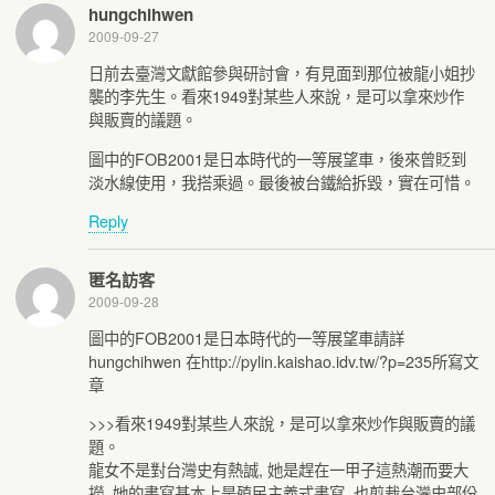
hungchihwen
2009-09-27
日前去臺灣文獻館參與研討會，有見面到那位被龍小姐抄
襲的李先生。看來1949對某些人來說，是可以拿來炒作
與販賣的議題。
圖中的FOB2001是日本時代的一等展望車，後來曾貶到
淡水線使用，我搭乘過。最後被台鐵給拆毀，實在可惜。
Reply
匿名訪客
2009-09-28
圖中的FOB2001是日本時代的一等展望車請詳
hungchihwen 在http://pylin.kaishao.idv.tw/?p=235所寫文
章
>>>看來1949對某些人來說，是可以拿來炒作與販賣的議
題。
龍女不是對台灣史有熱誠, 她是趕在一甲子這熱潮而要大
撈, 她的書寫基本上是殖民主義式書寫, 也剪裁台灣史部份