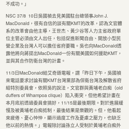
不成功。」
NSC 37/8 10日吳國禎去見美國駐台總領事John J.
MacDonald，很有自信的談有關KMT的改革，認為文官體
系的改革會由他主導，王世杰、黃少谷等人力主省政府單
位主管必須由文人出任，包括促進新聞自由、開放小型民
營企業及台灣人可以擔任省府要職。吳也向MacDonald透
露他將向蔣提出MacDonald一份有關美國如何援助KMT，
並與其合作防衛台灣的計畫。
11/3日MacDonald給艾奇遜電報，謂「昨日下午，吳國禎
來電話要求討論有關KMT台灣黨部為保衛台灣及解散省府
組特別委員會，依照吳的說法，文官群與黃埔老白痴（old
duffers of Whampoa clique）陷入衝突，但他希望計畫在
本月底前透過委員會搞好，11/15是最後期限。對於進展緩
慢及被黃埔老白痴抵制，最後結果是樂觀的。但，他看起
來疲倦、憂心忡忡，顯示過度工作及憂慮之壓力，也缺乏
他以前的熱情。」電報除討論孫立人受制於黃埔老白痴外