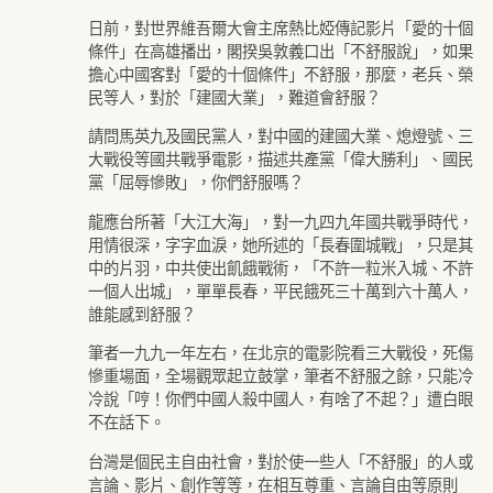
日前，對世界維吾爾大會主席熱比婭傳記影片「愛的十個
條件」在高雄播出，閣揆吳敦義口出「不舒服說」，如果
擔心中國客對「愛的十個條件」不舒服，那麼，老兵、榮
民等人，對於「建國大業」，難道會舒服？
請問馬英九及國民黨人，對中國的建國大業、熄燈號、三
大戰役等國共戰爭電影，描述共產黨「偉大勝利」、國民
黨「屈辱慘敗」，你們舒服嗎？
龍應台所著「大江大海」，對一九四九年國共戰爭時代，
用情很深，字字血淚，她所述的「長春圍城戰」，只是其
中的片羽，中共使出飢餓戰術，「不許一粒米入城、不許
一個人出城」，單單長春，平民餓死三十萬到六十萬人，
誰能感到舒服？
筆者一九九一年左右，在北京的電影院看三大戰役，死傷
慘重場面，全場觀眾起立鼓掌，筆者不舒服之餘，只能冷
冷說「哼！你們中國人殺中國人，有啥了不起？」遭白眼
不在話下。
台灣是個民主自由社會，對於使一些人「不舒服」的人或
言論、影片、創作等等，在相互尊重、言論自由等原則