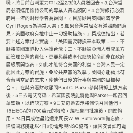
職，將目前台灣軍力中1/2至2/3的人員送回去。3.台灣當
局必須運用懷特公司的專業人員為顧問。4.台灣銀行必須
聘用一流的財經學者為顧問。﹙目前顧用英國經濟學者
Cyril Rogers為適當人選﹚5.如果台灣當局沒有遵照顧問意
見，美國政府有權中止一切援助措施。」莫成德指出，若
要上述方案付之實施，「美國需要轉換基本政策：一、不
願將美國軍隊投入保護台灣；二、不願被亞洲人看成單方
面管理台灣的責任，更要與蔣或李代總統協商而非在政府
層級展開協商，如此才能符合美國的利益。台灣人民一定
能因此方案的實施，免於共產黨的攻擊；美國亦能藉此符
合台灣當局的需求，使他們日後的行事與美國的目標契
合。」在與分署財政顧問Paul C. Parker參與研擬上述方案
後，5日去電艾奇遜，希望國務院能將他與Parker一起召回
華盛頓，以確認方案。9日艾奇遜表示將儘快召回他們。
18日ECA的1700萬元的撥款，經杜魯門批准後，開始撥
用。24日莫成德呈給遠東司長W. W. Butterworth備忘錄，
建議國務院能以4日2份電報與NSC協商，讓國安會認可電