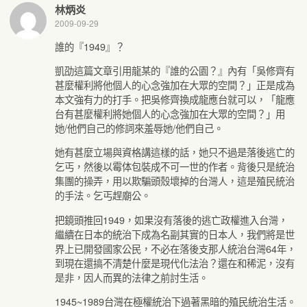
林炳炎
2009-09-29
誰的『1949』？
凱劭這篇文章引用龍某的『誰的公園？』內有「吳修齊有
甚麼權利將他個人的心念強加在大眾的空間？」正是成為
本文強有力的打手。把吳修齊換成龍應台就可以，「龍應
台有甚麼權利將她個人的心念強加在大眾的空間？」用
她/他們自己的修詞來羞辱她/他們自己。
她有甚麼立場與資格講這樣的話，她只不過是落後逃亡的
乞丐，然後以霉体包裝成不可一世的作者。背後只是統治
集團的操弄，用以欺騙頭殼壞掉的台灣人，這是殖民統治
的手法。乞丐趕廟公。
把鏡頭推回1949，如果沒有落後的逃亡政權進入台灣，
繼續在日本的統治下成為名副其實的日本人，我們將是世
界上已開發國家公民，不必在落後支那人統治台灣64年，
到現在還搞不清楚什麼是現代化法治？還在和稀泥，沒有
是非，因人而異的法律之前討生活。
1945~1989台灣在極權統治下過著黑暗的殖民統治生活。