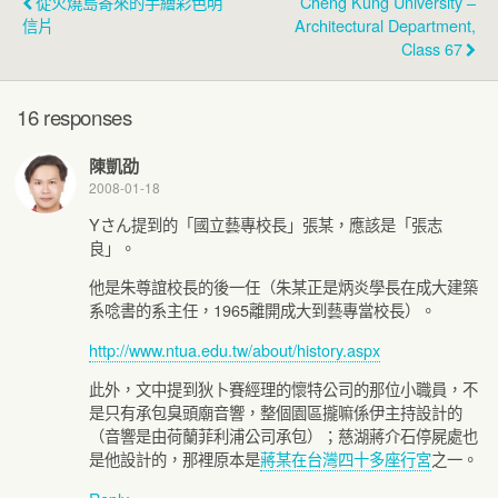
從火燒島寄來的手繪彩色明
Cheng Kung University –
信片
Architectural Department,
Class 67
16 responses
陳凱劭
2008-01-18
Yさん提到的「國立藝專校長」張某，應該是「張志
良」。
他是朱尊誼校長的後一任（朱某正是炳炎學長在成大建築
系唸書的系主任，1965離開成大到藝專當校長）。
http://www.ntua.edu.tw/about/history.aspx
此外，文中提到狄卜賽經理的懷特公司的那位小職員，不
是只有承包臭頭廟音響，整個園區攏嘛係伊主持設計的
（音響是由荷蘭菲利浦公司承包）；慈湖蔣介石停屍處也
是他設計的，那裡原本是
蔣某在台灣四十多座行宮
之一。