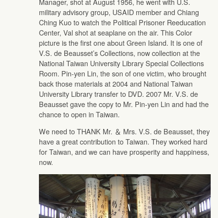
Manager, shot at August 1956, he went with U.S.
military advisory group, USAID member and Chiang
Ching Kuo to watch the Political Prisoner Reeducation
Center, Val shot at seaplane on the air. This Color
picture is the first one about Green Island. It is one of
V.S. de Beausset’s Collections, now collection at the
National Taiwan University Library Special Collections
Room. Pin-yen Lin, the son of one victim, who brought
back those materials at 2004 and National Taiwan
University Library transfer to DVD. 2007 Mr. V.S. de
Beausset gave the copy to Mr. Pin-yen Lin and had the
chance to open in Taiwan.
We need to THANK Mr. ＆ Mrs. V.S. de Beausset, they
have a great contribution to Taiwan. They worked hard
for Taiwan, and we can have prosperity and happiness,
now.