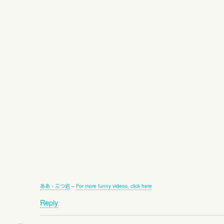
ああ、三つ岩
–
For more funny videos, click here
Reply