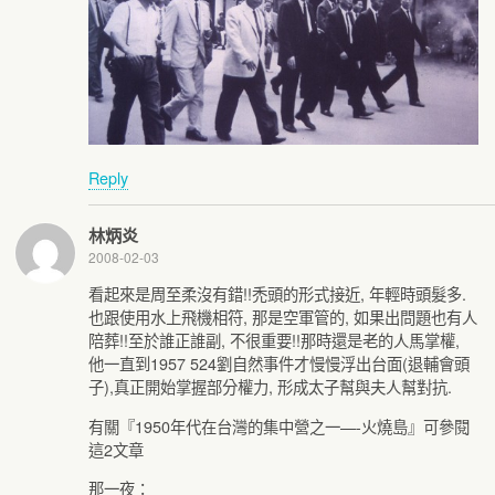
Reply
林炳炎
2008-02-03
看起來是周至柔沒有錯!!禿頭的形式接近, 年輕時頭髮多.
也跟使用水上飛機相符, 那是空軍管的, 如果出問題也有人
陪葬!!至於誰正誰副, 不很重要!!那時還是老的人馬掌權,
他一直到1957 524劉自然事件才慢慢浮出台面(退輔會頭
子),真正開始掌握部分權力, 形成太子幫與夫人幫對抗.
有關『1950年代在台灣的集中營之一—-火燒島』可參閱
這2文章
那一夜：