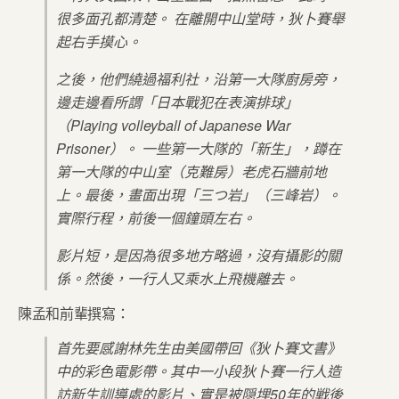
很多面孔都清楚。 在離開中山堂時，狄卜賽舉
起右手摸心。
之後，他們繞過福利社，沿第一大隊廚房旁，
邊走邊看所謂「日本戰犯在表演排球」
（Playing volleyball of Japanese War
Prisoner）。 一些第一大隊的「新生」，蹲在
第一大隊的中山室（克難房）老虎石牆前地
上。最後，畫面出現「三つ岩」（三峰岩）。
實際行程，前後一個鐘頭左右。
影片短，是因為很多地方略過，沒有攝影的關
係。然後，一行人又乘水上飛機離去。
陳孟和前輩撰寫：
首先要感謝林先生由美國帶回《狄卜賽文書》
中的彩色電影帶。其中一小段狄卜賽一行人造
訪新生訓導處的影片、實是被隠埋50年的戦後