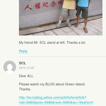
My friend Mr. SCL stand at left. Thanks a lot.
Reply
SCL
2010-10-29
Dear ALL
Please watch my BLOG about Green Island.
Thanks.
http://tw.myblog.yahoo.com/sclchiche/article?
mid=5680&prev=5686&next=5680&sc=1#yartcmt