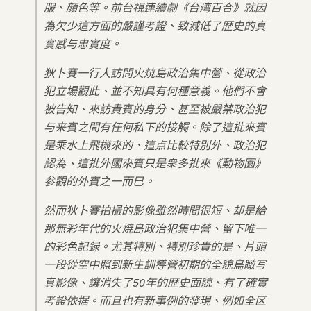
服、顔色等。前台視連續劇《台湾百合》就因
為欠少這方面的嚴謹考證、致減低了歴史的真
實感与忠實度。
狄卜賽一行人訪問火焼島政治集中營、從政治
犯立場觀此、並不知具有何種意義。他們不會
被告知、來訪貴賓的身分、甚至被嚴禁政治犯
与来賓之間有任何私下的接觸。除了這批來賓
是乘水上飛機來的、這点比較特別外、政治犯
認為、這批外國來賓只是衆多批來《動物園》
参觀的外賓之一而巳。
然而狄卜賽拍撮的影像雖然時間很短、却是給
那無彩年代的火焼島政治犯集中營、留下唯一
的彩色記録。尤其特別、特別珍貴的是、片頭
一段從空中照到新生訓導營初期的全貌鳥瞰写
真影像、讓消失了50年的歴史面貌、有了確實
考證依据。而且也有新事例的發現、例如全区