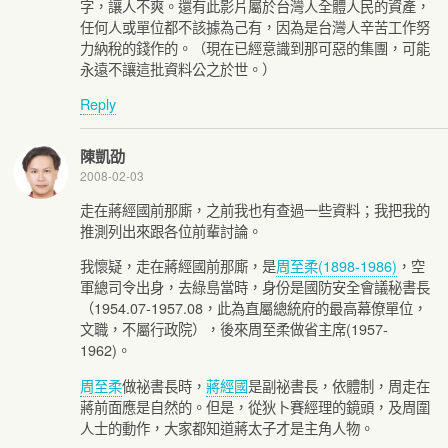
字，讓人不爽。還有此影片屬於台灣人全體人民的資產，
任何人或單位都不該據為己有，因為是台灣人辛苦工作努
力納稅的錢作的。（現在已經意識到那可惡的集團，可能
永遠不讓這批資料公之於世。）
Reply
陳凱劭
2008-02-03
走在蔣經國前那廝，之前我也有查過一些資料；我把我的
推測列出來跟各位前輩討論。
我懷疑，走在蔣經國前那廝，是
周至柔(1898-1986)
，空
軍總司令出身，去綠島當時，身份是國防安全會議秘書長
（1954.07-1957.08，此為直屬總統府的最高幕僚單位，
文職，不屬行政院），後來周至柔做省主席(1957-
1962)。
周至柔
做祕書長時，
蔣經國
是副祕書長，依體制，周走在
蔣前面應是自然的。但是，從狄卜賽經理的鏡頭，及周圍
人士的動作，大家都知道蔣太子才是主角人物。