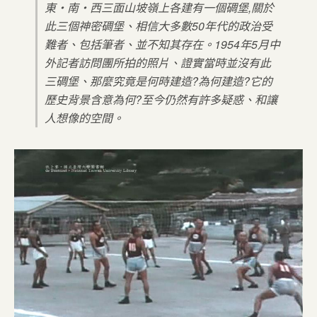
東・南・西三面山坡嶺上各建有一個碉堡,關於
此三個神密碉堡、相信大多數50年代的政治受
難者、包括筆者、並不知其存在。1954年5月中
外記者訪問團所拍的照片、證實當時並沒有此
三碉堡、那麼究竟是何時建造?為何建造?它的
歷史背景含意為何?至今仍然有許多疑惑、和讓
人想像的空間。