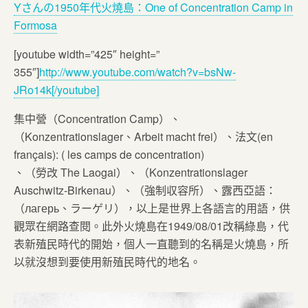
Yさんの1950年代火燒島：One of Concentration Camp in
Formosa
[youtube width=”425″ height=”
355″]
http://www.youtube.com/watch?v=bsNw-
JRo14k[/youtube]
集中營（Concentration Camp）、
（Konzentrationslager、Arbeit macht frei）、法文(en
français): ( les camps de concentration)
、（勞改 The Laogai）、（Konzentrationslager
Auschwitz-Birkenau）、（強制収容所）、露西亞語：
（лагерь、ラーゲリ），以上是世界上各語言的用語，供
觀眾在網路查閱。此外火燒島在1949/08/01改稱綠島，代
表新殖民時代的開始，個人一直聽到的名稱是火燒島，所
以就沒想到要使用新殖民時代的地名。