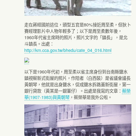
走在蔣經國前這位，頭型五官是80%接近周至柔，但狄卜
賽經理影片中人物年輕多了；以下是周至柔數年後，
1960年代省主席時的照片，照片文字的「鎮長」，是北
斗鎮長。出處：
http://km.cca.gov.tw/bhedu/cate_04_016.html
以下是1960年代初，周至柔以省主席身份到台南縣鹽水
鎮視察新式街屋的照片，作陪者（白西裝）是省議會議長
黃朝琴，他就是出身鹽水，促成鹽水拆路蓋新街屋，第一
銀行貸款（黃某是一銀董仔）。出處是我寫的文章：
蔡榮
華(1907-1983)與黃朝琴
，蔡榮華是我外公啦。