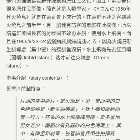
他們夫婦很喜歡野外運動與原住民文化，因此，電影帶有
很多原住民影像，簡直就是人類學家。《Yさんの1950年
代火燒島》就是在這背景下成行的。在這群不速之客到達
火燒島之前半年，有一艄載有訪客的軍艦在此擱淺，所以
陪這群美國長官的蔣經國不敢再乘船，使用水上飛機。而
且在1955/8/22~24愛麗絲風颱過境後才去，因為火燒島新
生訓導處（集中營）的聽訓堂毀損。水上飛機先去紅頭嶼
（蘭嶼Orchid Island）後才前往火燒島（Green
Island）。
本事介紹（story contents）：
葉雪淳前輩撰寫：
片頭的空中照片，是火燒島，第一畫面中的白
色建築物是「新生訓導處」。狄卜賽和蔣經國
等一行人，搭乘的水上飛機降落時，眾多當地
男女老少，圍觀於有孔蟲砂的白色海灘上。 其
中，有陳孟和前輩，被管訓官兵帶往拍攝寫