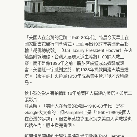
「美國人在台灣的足跡–1940-80年代」特展今天早上在
國家圖書館舉行開幕儀式，上面展出1937年美國豪華郵
輪「胡佛總統號」（U.S. luxury President Hoover）在火
燒島附近觸礁，台灣人展現人道主義將1100餘人救上
案，而不是像1895年之前，將船客虜獲成為奴隸或殺
害，美國紅十字感謝之於，於1938年捐款興建火燒島燈
塔。【版主註】火燒島1950年成為集中營之後才改稱綠
島。
狄卜賽的影片有拍攝到12年前美國人捐建的燈塔。如第二
張影片。
注意哦。「美國人在台灣的足跡–1940-80年代」是在
Google大大查的，但Pamphlet上是「1950~1980美國人
在台灣的足跡」，但去年莫拉克風水災之美軍人道救援也
包括在內，版主看完昏倒。
新聞說美國紐約大學法學院孔傑榮教授(Prof. Jerome