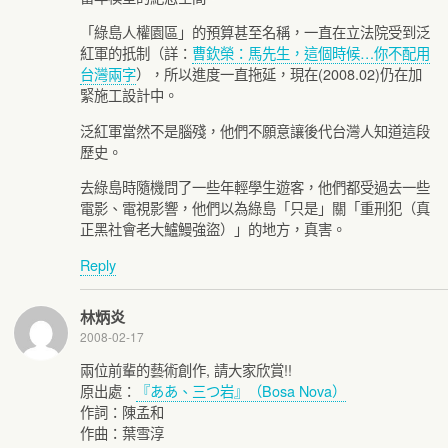
「綠島人權園區」的預算甚至名稱，一直在立法院受到泛
紅軍的扺制（詳：
曹欽榮：馬先生，這個時候…你不配用
台灣兩字
），所以進度一直拖延，現在(2008.02)仍在加
緊施工設計中。
泛紅軍當然不是腦殘，他們不願意讓後代台灣人知道這段
歷史。
去綠島時隨機問了一些年輕學生遊客，他們都受過去一些
電影、電視影響，他們以為綠島「只是」關「重刑犯（真
正黑社會老大鱸鰻強盜）」的地方，真害。
Reply
林炳炎
2008-02-17
兩位前輩的藝術創作, 請大家欣賞!!
原出處：
『ああ、三つ岩』（Bosa Nova）
作詞：陳孟和
作曲：葉雪淳