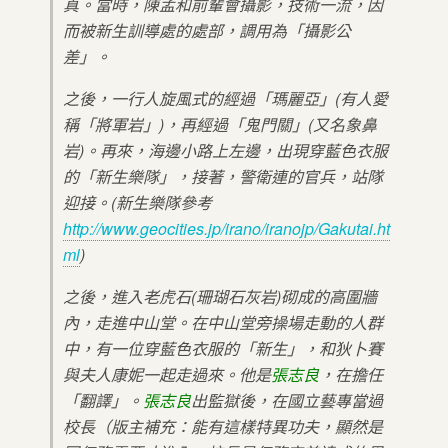
真。當時，陳孟和前輩會攝影，技術一流，因
而被新生訓導處的處部，調用為「攝影公
差」。
之後，一行人旋風式的經過「瑪麗亞」(有人愛
稱「將軍岩」)，再經過「鬼門關」(又名象鼻
岩)。再來，海邊小路上左邊，出現穿藍色衣服
的「新生樂隊」，接著，警衛連的官兵，站隊
迎接。(新生樂隊參考
http://www.geocities.jp/irano/iranojp/Gakutai.ht
ml
)
之後，進入老虎石(珊瑚石灰岩)砌成的高圍牆
內，走進中山堂。在中山堂旁操場走動的人群
中，有一位穿藍色衣服的「新生」，和狄卜賽
與夫人康妮一起走過來。他是
張志良
，在擔任
「翻譯」。
張志良
出監獄後，在國立藝專當過
校長（版主補充：能有這樣特異功夫，顯然是