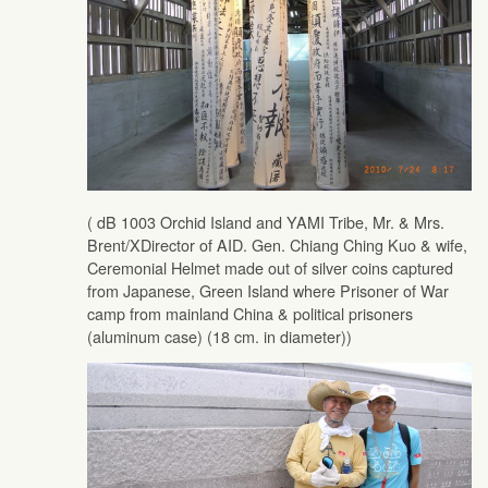
( dB 1003 Orchid Island and YAMI Tribe, Mr. & Mrs.
Brent/XDirector of AID. Gen. Chiang Ching Kuo & wife,
Ceremonial Helmet made out of silver coins captured
from Japanese, Green Island where Prisoner of War
camp from mainland China & political prisoners
(aluminum case) (18 cm. in diameter))