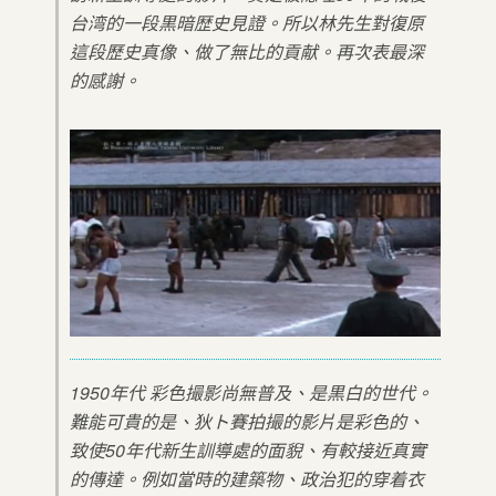
台湾的一段黒暗歴史見證。所以林先生對復原
這段歷史真像、做了無比的貢献。再次表最深
的感謝。
1950年代 彩色撮影尚無普及、是黒白的世代。
難能可貴的是、狄ト賽拍撮的影片是彩色的、
致使50年代新生訓導處的面貎、有較接近真實
的傳達。例如當時的建築物、政治犯的穿着衣