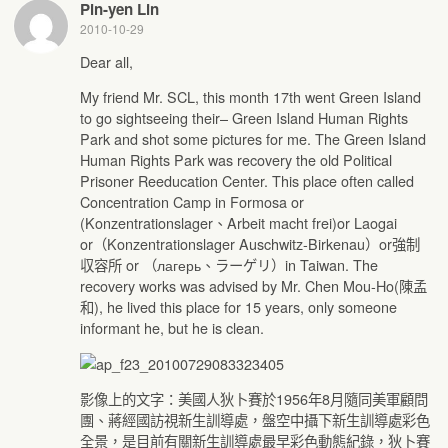
Pin-yen Lin
2010-10-29
Dear all,
My friend Mr. SCL, this month 17th went Green Island
to go sightseeing their– Green Island Human Rights
Park and shot some pictures for me. The Green Island
Human Rights Park was recovery the old Political
Prisoner Reeducation Center. This place often called
Concentration Camp in Formosa or
(Konzentrationslager、Arbeit macht frei)or Laogai
or（Konzentrationslager Auschwitz-Birkenau）or強制
収容所 or （лагерь、ラーゲリ）in Taiwan. The
recovery works was advised by Mr. Chen Mou-Ho(陳孟
和), he lived this place for 15 years, only someone
informant he, but he is clean.
影像上的文字：美國人狄卜賽於1956年8月隨同美軍顧問
團、蔣經國訪視新生訓導處，盤空中攝下新生訓導處彩色
全景，是目前有關新生訓導處最早彩色動態紀錄，狄卜賽