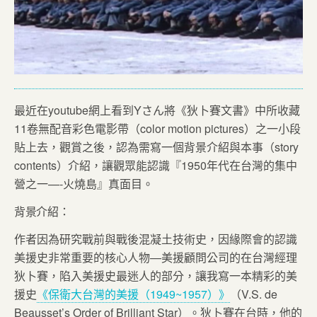
最近在youtube網上看到Yさん將《狄卜賽文書》中所收藏
11卷無配音彩色電影帶（color motion pictures）之一小段
貼上去，觀賞之後，認為需寫一個背景介紹與本事（story
contents）介紹，讓觀眾能認識『1950年代在台灣的集中
營之一—-火燒島』真面目。
背景介紹：
作者因為研究戰前與戰後混凝土技術史，因緣際會的認識
美援史非常重要的核心人物—美援顧問公司的在台灣經理
狄卜賽，陷入美援史最迷人的部分，讓我寫一本精彩的美
援史
《保衛大台灣的美援（1949~1957）》
（V.S. de
Beausset’s Order of Brilliant Star）。狄卜賽在台時，他的