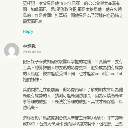
冤枉犯，家父只是他1934年已死亡的弟弟曾與共產黨有
關，如此而已，思想犯(政治犯)那是太抬舉他，他在火燒
島的工作是教同仁打草繩，關他只是為了製造白色恐怖之
需要而已!!!
Reply
林炳炎
2008-02-03
假日姪子來教如何駕馭難以掌握的電腦，ㄚ真簡單，要有
工具。總算把個人想要貼的影像更新，避免成為拍有權勢
的人馬屁，觀眾能感受到不同，也才能發email給Lee-Tai
她們姊妹。
葉伯問誰走在最前面，對影像內容不了解的朋友會以為他
是最有權勢的人，猜測可能是國防部長，因為火燒島是軍
事管理的監獄，不是法院管理的監獄。其次才是保鑣，以
防暗殺。
這珍貴影片應該感謝台灣人辛苦工作努力納稅，才有錢轉
成DVD，台灣大學用珍貴的納稅錢來製作，但在影片上刻