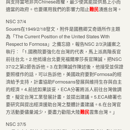
與支持當地非共Chinese政權，最少使其能提供島上小而
適當的政府。也要運用我們的影響力阻止
難民
湧進台灣。
NSC 37/4
Souers在1949/2/18發文，附件是國務卿艾奇遜所作主題
為「The Current Position of the United States With
Respect to Formosa」之備忘錄，報告NSC 2/3決議案之
執行︰「1.國務院要強化在台灣的代表，馬上派高階長官
前往台北。2.他抵達台北要見福爾摩莎長官陳誠，把NSC
37/2之第2節告訴他。3.在對陳誠作陳述後，他接受並保證
要照樣作的話，可以告訴他，美國政府要對Formosa的經
濟給予支持，計畫協助Formosans發展與維持生存與自主
的經濟。4.前述如果談妥，ECA分署將派人前往台灣做調
查，擬定台灣工業發展計畫，並提出建議。5.ECA總署也
要研究與提出經濟援助台灣之整體計畫建議。6.在台灣官
方活動要儘量減少，要盡力勸阻大陸
難民
雲集台灣。」
NSC 37/5