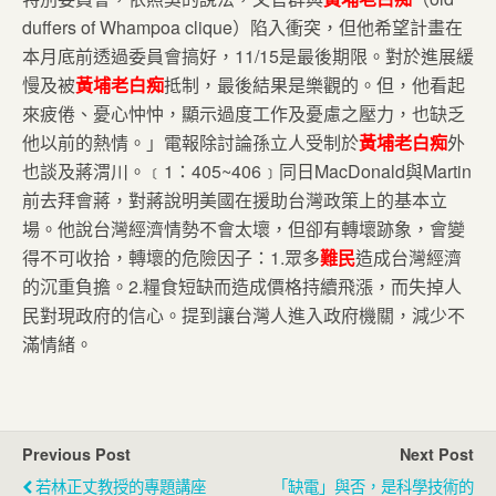
duffers of Whampoa clique）陷入衝突，但他希望計畫在
本月底前透過委員會搞好，11/15是最後期限。對於進展緩
慢及被
黃埔老白痴
抵制，最後結果是樂觀的。但，他看起
來疲倦、憂心忡忡，顯示過度工作及憂慮之壓力，也缺乏
他以前的熱情。」電報除討論孫立人受制於
黃埔老白痴
外
也談及蔣渭川。﹝1：405~406﹞同日MacDonald與Martin
前去拜會蔣，對蔣說明美國在援助台灣政策上的基本立
場。他說台灣經濟情勢不會太壞，但卻有轉壞跡象，會變
得不可收拾，轉壞的危險因子：1.眾多
難民
造成台灣經濟
的沉重負擔。2.糧食短缺而造成價格持續飛漲，而失掉人
民對現政府的信心。提到讓台灣人進入政府機關，減少不
滿情緒。
Previous Post
Next Post
若林正丈教授的專題講座
「缺電」與否，是科學技術的