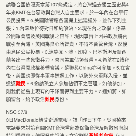
請聯合國依照憲章第107條規定，將台灣過去獨立歷史與4
年來KMT在台惡政與台灣人自主要求，於一年內在台舉行
公民投票。e.美國除響應各國提上述建議外，並作下列主
張：1.台澎地位待對日和約解決。2.現在台之政權，係基
於開羅會議及美國戰後之容許，現因事實上因惡政及將內
戰引至台灣，美國為良心所督責，不得不暫管台灣，然後
由島民公民投票。3.連絡菲、澳、印度、巴基斯坦及紐西
蘭各出一些象徵兵力，會同美軍佔領台灣。4.希望在2禮拜
內在台灣開政權移轉會議，蘇聯與China亦可參加。5.在會
後，美國應即從事軍事巡邏工作，以防外來軍隊入侵，並
遣返
難民
。6.邀請孫立人參加佔領軍之管理，如他參加，
則我們從島上現有的軍隊而得到主要軍力。7.通知蔣，如
願留台，給予政治
難民
身份。
NSC 37/8
3日MacDonald給艾奇遜電報，謂「昨日下午，吳國禎來
電話要求討論有關KMT台灣黨部為保衛台灣及解散省府組
特別委員會，依照吳的說法，文官群與
黃埔老白痴
（old