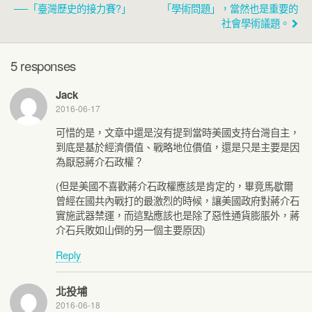
──「臺灣歷史的接力賽?」
「學術問題」，當然也是重要的
社會學術議題。
5 responses
Jack
2016-06-17
可惜的是，文章中還是沒有提到當時美國支持台灣自主，
到底是基於經濟價值、戰略地位價值，還是只是主要是因
為厭惡蔣介石政權？
(但是美國不喜歡蔣介石政權應該是肯定的，畢竟馬歇爾
曾經在國共內戰打的最激烈的時候，讓美國政府對蔣介石
實施武器禁運，而這點應該也是除了惡性通貨膨脹外，蔣
介石兵敗如山倒的另一個主要原因)
Reply
北投埔
2016-06-18