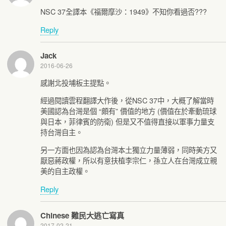
NSC 37全譯本《福爾摩沙：1949》不知你看過否???
Reply
Jack
2016-06-26
感謝北投埔板主提點。
經過閱讀雲程翻譯大作後，從NSC 37中，大概了解當時
美國認為台灣是個 “頗有” 價值的地方 (價值在於牽動琉球
與日本，菲律賓的防衛) 但是又不值得直接以軍事力量支
持台灣自主。
另一方面也因為認為台灣本土獨立力量薄弱，同時美方又
厭惡蔣政權，所以有意扶植李宗仁，孫立人在台灣成立親
美的自主政權。
Reply
Chinese 難民大逃亡寫真
2017-02-21