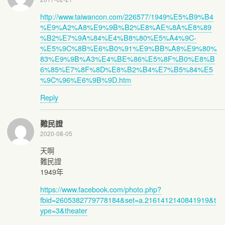
http://www.taiwancon.com/226577/1949%E5%B9%B4
%E9%A2%A8%E9%9B%B2%E8%AE%8A%E8%89
%B2%E7%9A%84%E4%B8%80%E5%A4%9C-
%E5%9C%8B%E6%B0%91%E9%BB%A8%E9%80%
83%E9%9B%A3%E4%BE%86%E5%8F%B0%E8%B
6%85%E7%8F%8D%E8%B2%B4%E7%B5%84%E5
%9C%96%E6%9B%9D.htm
Reply
難民證
2020-08-05
天啊
難民證
1949年
https://www.facebook.com/photo.php?
fbid=2605382779778184&set=a.2161412140841919&t
ype=3&theater