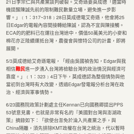
21日李宗仁與共產黨談判破裂。艾奇遜要莫成德「適當時
機提醒陳誠先前的限制難民數量立場，避免進一步影
響。」﹝1：317~318﹞28日莫成德電艾奇遜，他會將25
日Edgar的電報內容間接轉給陳誠，認為不宜與陳接觸。
ECA的的肥料已在運往台灣途中，價值50萬美元的小麥和
棉花亦正陸續運抵台灣，農復會與懷特公司的計畫，即將
展開。
5/3莫成德給艾奇遜電報，「經由吳國禎告知，Edgar與我
相信
難民
進一步湧入台灣將檢驗台灣的政治情況與經濟可
靠度。」﹝1：323﹞4日下午，莫成德認為整個情勢與他
當初到台灣時有大改變，透過Edgar發電報分析台灣在政
治、經濟與軍事情勢。
6/23國務院政策計劃處主任Kennan已向國務卿提出PPS
53號意見書，也就是非常有名的『美國對台灣與澎湖政
策』摘錄如下：「欲使台澎免於淪入共產黨之手，與
China隔離，須先排除KMT政權在台灣之統治，代以暫時