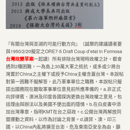
『有關台灣與澎湖的可能行動方向』（誠懇的建議讀者要
與1950/2/20擬定之ORE7-5 Draft Coup d’etat in Formosa
台灣政變草案
一起讀）所有排除台灣現時政權之計，都會
遇到2種困難，一為島上30萬大軍之抵抗，或多或少將台
灣置於China之主權下或授予China主權含蓋台灣。本說帖
對第一困難不擬解答，此乃軍事單位之職務，本說帖只擬
提出國務院在聽取軍事單位意見前所應準備的。a.非正式
向菲律賓、澳洲及印度各國探詢更換台灣政權之意見，包
括理由與辦法以及美國不便出面的隱情。b.在白皮書中添
加台灣專章，指明KMT在台之惡政。c.公開台灣再解放同
盟運動之資料，以作為討論之背景。d.請菲、澳、印三
國，以China內亂將擴至台澎，危及東南亞安全為由，籲