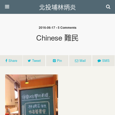
北投埔林炳炎
2016-06-17 • 5 Comments
Chinese 難民
Share
Tweet
Pin
Mail
SMS