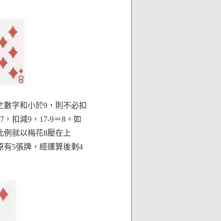
之數字和小於9，則不必扣
扣減9，17-9＝8。如
此例就以梅花8壓在上
原有5張牌，經運算後剩4