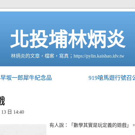
北投埔林炳炎
林炳炎的文章，檔案，寫真；https://pylin.kaishao.idv.tw
–早坂一郎犀牛紀念品
919嗆馬遊行號
戲
3 日 14:40
有人說：「數學其實是玩定義的遊戲」