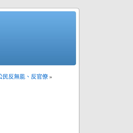
召公民反無能、反官僚
»
。