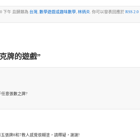
2:40 下午 且歸類為
台灣
,
數學遊戲或趣味數學
,
林炳炎
. 你可以發表回應於
RSS 2.0
“撲克牌的遊戲”
下任意張數之牌?
五張牌8和7教人感覺很糊塗，請釋疑，謝謝!