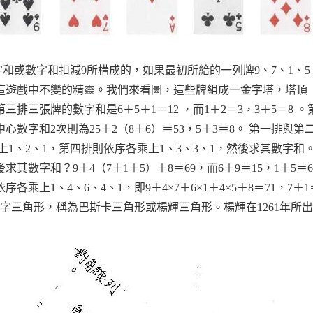
和或數字和扣減9所構成的，如果最初所給的一列牌9、7、1、5
這遊戲中不變的精靈。我們來看圖，這些牌組成一金字塔，塔頂
三排三張牌的數字和是6＋5＋1＝12 ，而1＋2＝3，3＋5＝8 
上中心數字和2次則為25＋2（8＋6）＝53，5＋3＝8。 第一排
上1、2、1，第四排則依序各乘上1、3、3、1，然後求其數字
後求其數字和？9＋4（7＋1＋5）＋8＝69，而6＋9＝15，1＋5
依序各乘上1、4、6、4、1，即9＋4×7＋6×1＋4×5＋8＝71，7
字三角形，稱為巴斯卡三角形或楊輝三角形。楊輝在1261年所