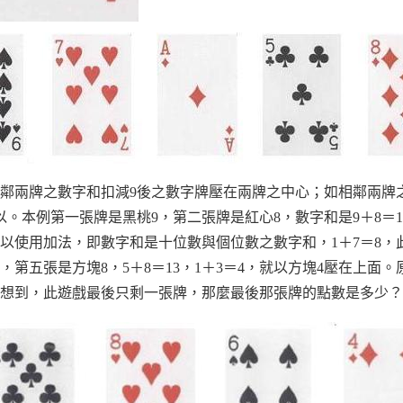
鄰兩牌之數字和扣減9後之數字牌壓在兩牌之中心；如相鄰兩牌
。本例第一張牌是黑桃9，第二張牌是紅心8，數字和是9＋8＝17，
以使用加法，即數字和是十位數與個位數之數字和，1＋7＝8，
，第五張是方塊8，5＋8＝13，1＋3＝4，就以方塊4壓在上面。
想到，此遊戲最後只剩一張牌，那麼最後那張牌的點數是多少？