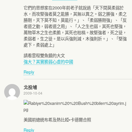
它們的思想家在2000年前老子就說過「天下間莫柔弱於
水，而攻堅強者莫之能勝，其無以異之。弱之勝強，柔之
勝剛，天下莫不知，莫能行。」、「柔弱勝剛強」、「反
者道之動，弱者道之用」、「人之生也弱，其死也堅強，
萬物草木之生也柔脆，其死也枯槁。故堅強者，死之徒，
柔弱者，生之徒。是以兵強則減，木強則折。」、「堅強
處下，柔弱處上」
請看雲程雙魚鏡的大文
強大？其實脆弱心虛的中國
Reply
北投埔
2009-10-04
美國前總統布希及熱比婭•卡德爾合照
Reply