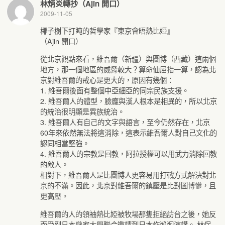
林炳炎轉抄（Ajin 開口）
2009-11-05
椰子樹下打盹的哲學家『東京會晤熱比婭』
（Ajin 開口）
從北京觀點來看，維吾爾（新疆）與圖博（西藏）這兩個
地方，那一個地區的威脅較大？算命仙屈指一算，認為北
京對維吾爾的戒心是更大的，原因有幾個：
1. 維吾爾後面有整個中亞細亞的同宗民族支援。
2. 維吾爾人的體型，臉龐與漢人根本是相異的，所以北京
的統治很明顯是異族統治。
3. 維吾爾人有自己的文字與語言，至今仍然存在，北京
60年來依然無法將這消除，這表示維吾爾人對自己文化的
認同相當堅強。
4. 維吾爾人的宗教是回教，阿拉授權可以用武力消除回教
的敵人。
相對下，維吾爾人是比圖博人更容易用打戰方式解決對北
京的不滿。因此，北京對維吾爾的鎮壓是比對圖博慘，且
更高壓。
維吾爾的人的領袖熱比婭被牧場那隻拒絕訪台之後，她反
而受到日本幾家大學聯合邀請到日本作巡迴演講。 林保