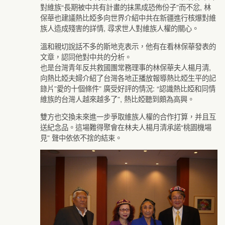
對維族“長期被中共有計畫的抹黑成恐佈份子”而不忿, 林
保華也建議熱比婭多向世界介紹中共在新疆進行核爆對維
族人造成殘害的詳情, 尋求世人對維族人權的關心。
溫和親切說話不多的斯地克表示，他有在看林保華發表的
文章，認同他對中共的分析。
也是台灣青年反共救國團常務理事的林保華夫人楊月清,
向熱比婭夫婦介紹了台灣各地正播放報導熱比婭生平的記
錄片”愛的十個條件” 廣受好評的情況: “認識熱比婭和同情
維族的台灣人越來越多了”, 熱比婭聽到頗為高興。
雙方也交換未來進一步爭取維族人權的合作打算，并且互
送紀念品。這場難得聚會在林夫人楊月清承諾“桃園機場
見” 聲中依依不捨的結束。