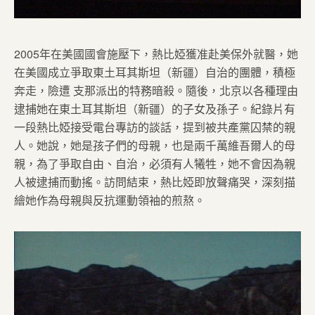
2005年在美國國會施壓下，熱比婭獲准赴美保外就醫，她
在美國成立爭取東土耳其斯坦（新疆）自治的團體，積極
奔走，險遭 支那派出的特務暗殺。隨後，北京以各種理由
逮捕她在東土耳其斯坦（新疆）的子女及孫子。紀錄片有
一段熱比婭接受電台專訪的談話，提到被共產黨囚禁的親
人。她說，她是孩子們的母親，也是兩千萬維吾爾人的母
親，為了爭取自由、自治，必須有人犧牲，她不會因為親
人被逮捕而動搖。訪問結束，熱比婭即放聲痛哭，深刻描
繪她作為母親與反抗運動領袖的煎熬。