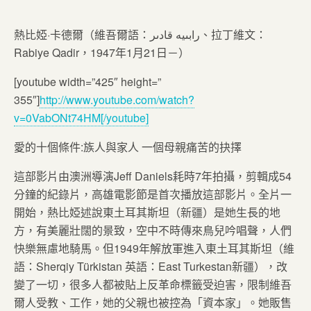
熱比婭·卡德爾（維吾爾語：رابىيە قادىر、拉丁維文：
Rabiye Qadir，1947年1月21日－）
[youtube width=”425″ height=”
355″]
http://www.youtube.com/watch?
v=0VabONt74HM[/youtube]
愛的十個條件:族人與家人 一個母親痛苦的抉擇
這部影片由澳洲導演Jeff Daniels耗時7年拍攝，剪輯成54
分鐘的紀錄片，高雄電影節是首次播放這部影片。全片一
開始，熱比婭述說東土耳其斯坦（新疆）是她生長的地
方，有美麗壯闊的景致，空中不時傳來鳥兒吟唱聲，人們
快樂無慮地騎馬。但1949年解放軍進入東土耳其斯坦（維
語：Sherqiy Türkistan 英語：East Turkestan新疆），改
變了一切，很多人都被貼上反革命標籤受迫害，限制維吾
爾人受教、工作，她的父親也被控為「資本家」。她販售