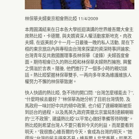
林保華夫婦東京相會熱比婭 11/4/2009
本周圓滿結束在日本各大學巡迴演講的世界維吾爾大會主
席熱比婭‧卡德爾, 與夫婿資深人權活動家斯地克‧肉孜
夫婦, 在返美前夕十一月一日最後一晚的私人活動, 是在下
榻的東京旅店內與專程由台灣來探望的資深時事評論家;
台灣青年反共救國團理事長林保華（凌鋒）夫婦首度會
面。期待相會已久的熱比婭和林保華夫婦熱烈擁抱, 興奮
之情溢於言表。隨後, 他們進行了一個多小時的親切談
話。熱比婭緊握林保華雙手, 一再向多年來為維護維族人
權努力不懈的林保華致謝。
快人快語的熱比婭, 急不待的開口問: “台灣怎麼樣能去？”,
“什麼時候去最好？”林保華為她分析了目前台灣情勢, 及
馬政府一味討好中共的傾中政策, 也介紹了達賴喇嘛被拒
到訪台的過程，以及馬英九政府貫徹北京當局對達賴喇嘛
的“三不政策”, 建議熱比婭“以平常心做好準備等待時機”。
熱比婭則希望台灣人不要只看到今天的利益，而是要看到
明天，“我很擔心維吾爾的今天，會成為台灣的明天。”她
還說:”台灣的民主得來不易，維吾爾人非常羨慕，如果不