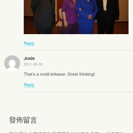
Reply
Josie
2011-06-02
That’s a mold-brkeear. Great thinking!
Reply
發佈留言