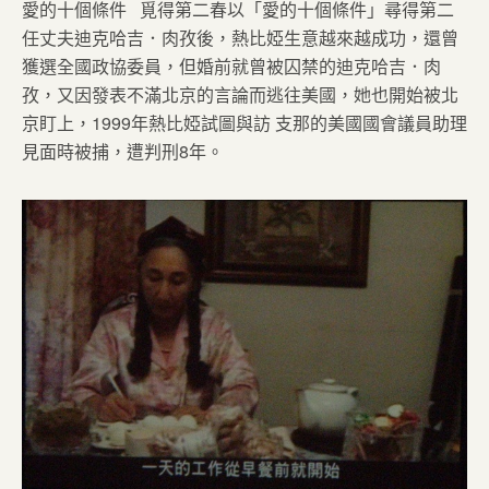
愛的十個條件 覓得第二春以「愛的十個條件」尋得第二
任丈夫迪克哈吉．肉孜後，熱比婭生意越來越成功，還曾
獲選全國政協委員，但婚前就曾被囚禁的迪克哈吉．肉
孜，又因發表不滿北京的言論而逃往美國，她也開始被北
京盯上，1999年熱比婭試圖與訪 支那的美國國會議員助理
見面時被捕，遭判刑8年。