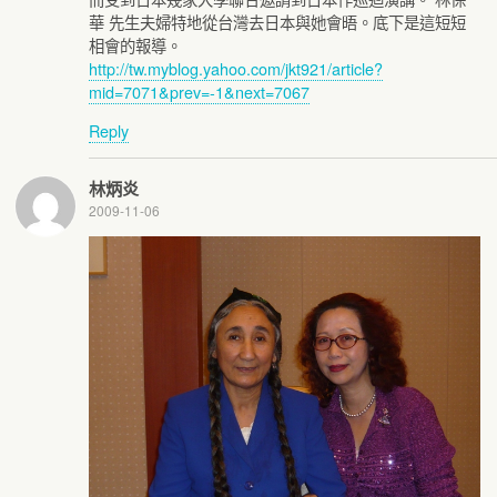
華 先生夫婦特地從台灣去日本與她會晤。底下是這短短
相會的報導。
http://tw.myblog.yahoo.com/jkt921/article?
mid=7071&prev=-1&next=7067
Reply
林炳炎
2009-11-06