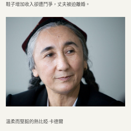
鞋子增加收入卻遭鬥爭，丈夫被迫離婚。
溫柔而堅毅的熱比婭·卡德爾