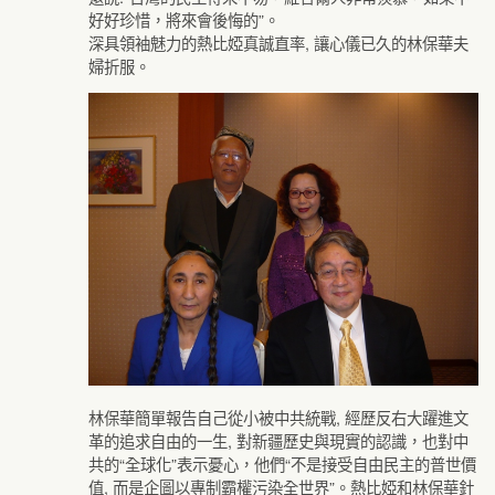
好好珍惜，將來會後悔的”。
深具領袖魅力的熱比婭真誠直率, 讓心儀已久的林保華夫
婦折服。
林保華簡單報告自己從小被中共統戰, 經歷反右大躍進文
革的追求自由的一生, 對新疆歷史與現實的認識，也對中
共的“全球化”表示憂心，他們“不是接受自由民主的普世價
值, 而是企圖以專制霸權污染全世界”。熱比婭和林保華針