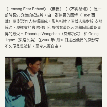
《Leaving Fear Behind》《無畏》（《不再恐懼》）是一
部時長25分鐘的紀錄片，由一群無畏的圖博（Tibet 西
藏）電 影製作人拍攝而成。影片描述了圖博人民對於 支那
統治、奧運會的實 際作用和象徵意義以及達賴喇嘛重返圖
博的感受。 Dhondup Wangchen（當知項欠） 和 Golog
Jigme（果洛久美）在2008年3月10日送出他們的錄影帶
不久便雙雙被捕，至今未獲自由。