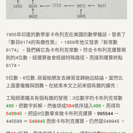
1955年印度的數學家卡布列克在美國的數學雜誌，發表了
『數目6174的有趣性質』，1959年他又發表『新常數
6174』，我們稱它為卡布列克常數。符合卡布列克運算規
則的4位數，經運算後會經過特殊路徑，而達到運算終點
6174。
5位數、6位數..就留給網友去練習並歸納出結論。當然比
上面要複雜與困難。在結束本文之前來個有趣的擴充：
工程師奧羅夫有個有趣的發現：
3
位數字的卡布列克常數
495
，把數字拆解，然後排成
594
依序插入
495
，而得到
5
4
9
9
4
5
，把這
6
位數拿來做卡布列克運算，
9
95
5
4
4
－
4
4
5
59
9
＝
5
4
9
9
4
5
而依卡布列克運算，仍然是
549945
。