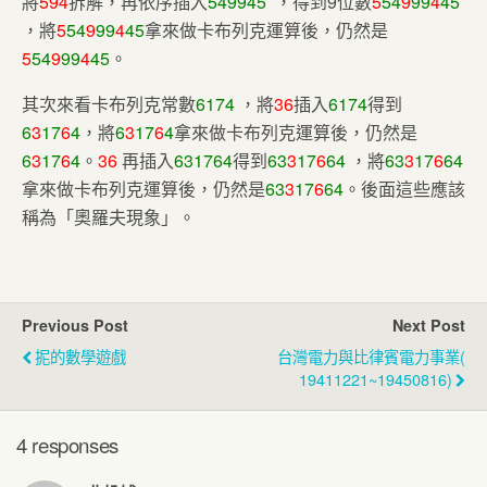
將
594
拆解，再依序插入
549945
，得到
9
位數
5
54
9
99
4
45
，將
5
54
9
99
4
45
拿來做卡布列克運算後，仍然是
5
54
9
99
4
45
。
其次來看卡布列克常數
6174
，將
36
插入
6174
得到
6
3
17
6
4
，將
6
3
17
6
4
拿來做卡布列克運算後，仍然是
6
3
17
6
4
。
36
再插入
6
3
17
6
4
得到
6
3
3
17
6
6
4
，將
6
3
3
17
6
6
4
拿來做卡布列克運算後，仍然是
6
3
3
17
6
6
4
。後面這些應該
稱為「奧羅夫現象」。
Previous Post
Next Post
抳的數學遊戲
台灣電力與比律賓電力事業(
19411221~19450816)
4 responses