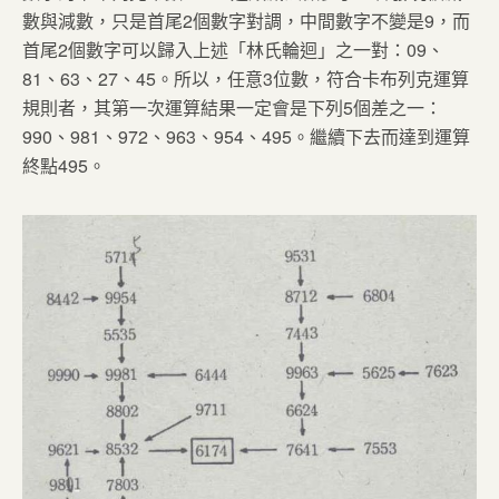
數與減數，只是首尾
2
個數字對調，中間數字不變是
9
，而
首尾
2
個數字可以歸入上述「林氏輪迴」之一對：
09
、
81
、
63
、
27
、
45
。所以，任意
3
位數，符合卡布列克運算
規則者，其第一次運算結果一定會是下列
5
個差之一：
990
、
981
、
972
、
963
、
954
、
495
。繼續下去而達到運算
終點
495
。