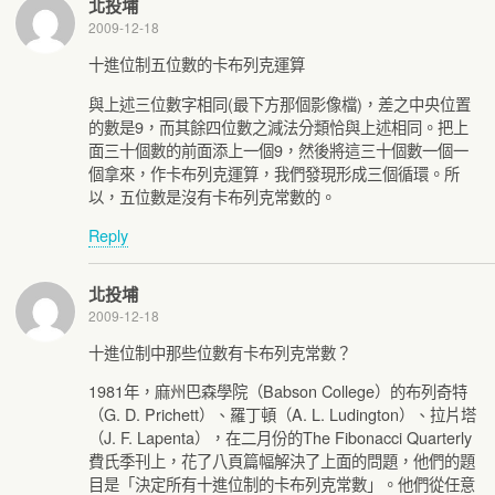
北投埔
2009-12-18
十進位制五位數的卡布列克運算
與上述三位數字相同(最下方那個影像檔)，差之中央位置
的數是9，而其餘四位數之減法分類恰與上述相同。把上
面三十個數的前面添上一個9，然後將這三十個數一個一
個拿來，作卡布列克運算，我們發現形成三個循環。所
以，五位數是沒有卡布列克常數的。
Reply
北投埔
2009-12-18
十進位制中那些位數有卡布列克常數？
1981年，麻州巴森學院（Babson College）的布列奇特
（G. D. Prichett）、羅丁頓（A. L. Ludington）、拉片塔
（J. F. Lapenta），在二月份的The Fibonacci Quarterly
費氏季刊上，花了八頁篇幅解決了上面的問題，他們的題
目是「決定所有十進位制的卡布列克常數」。他們從任意