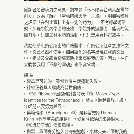
感謝匿名審稿員之意見，將標題『林木順與台灣共產黨的
創立』改為『航向「勞動階級天堂」之旅』。謝謝審稿員
之評語「在對比資料上有一定的功力」 。不考慮學術常
規，那是學院內學者的任務。學院外的遊戲者，能玩的範
圍有限，只關注林木順的活動，也只想用資料說故事。
我給他草屯鎮公所出的戶籍謄本，有鎮公所紅章之法律文
件，文章竟然不使用。如果讓他的名字出現在我的文章
中，祖父及父親會從墳墓跳出來痛敲我的頭，因為，在自
立晚報我用「不馴的靈魂」來形容父親。
結 語
• 變革是可能的，雖然共產主義運動失敗。
• 社會正義與人權成為普世價值。
• 1990 Fibonacci國際研討會發表『De Moivre-Type
Identities for the Tetrabonacci 』論文。跨越邊界之旅。
年輕朋友要努力越界。
• 典範轉移（Paradigm shift）是科哲史家Thomas
Kuhn《科學革命的結構》 。受到薩依德的影響很大…
《知識份子論》痛恨霸權。
• 拋棄工程師身分進入台灣史遊戲，小林英夫老師對我的