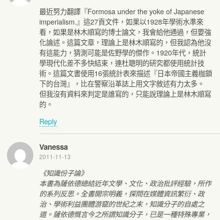
最近努力翻譯『Formosa under the yoke of Japanese
imperialism.』這27頁文件，如果以1928年學術水準來
看，如果是林木順寫的博士論文，我會給他通過，但要強
化論述。這篇文章，理論上是林木順寫的，但我認為他沒
有這能力，猜測可能是佐野學的傑作。1920年代，統計
學現代化差不多快結束，連杜聰明的研究都使用統計技
術。這篇文書使用16張統計表來描述『日本帝國主義枷鎖
下的台灣』，比在警察沿革誌上用文字敘述有力太多。
但我沒有資料來判定是誰寫的，只能說理論上是林木順寫
的。
Reply
Vanessa
2011-11-13
《知識份子論》
本書為薩依德總結近年文學、文化、政治批評經驗，所作
的系列反思。全書開宗明義，探問在媒體資訊繁衍、政
治、學術利益團體游竄的世紀之末，知識分子的自處之
道。薩依德慨言今之所謂知識分子，已是一種特殊專業，