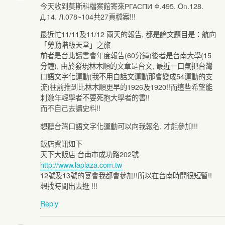
今天收到莫斯科檔案館寄來РГАСПИ Φ.495. Οп.128.
Д.14. Л.078~104共27頁檔案!!!
最近忙11/11及11/12 兩天的報告, 都是論文題目是：航向
「勞動階級天堂」之旅
前者是台北讀書會年度報告(60分鐘)後者是台南大學(15
分鐘), 由於發現林木順的文章是台文, 最近一口氣把台灣
口語文字化運動(我不用白話文運動那會變成54運動的支
流)往前推到比林木順更早的1926及1920!!而這些希望能
刺激年輕學者不要死抱大學者的書!!
而不自己去讀史料!!
想聽台灣口語文字化運動可以向我報名, 才能參加!!!
飯店資訊如下
天下大飯店 台南市成功路202號
http://www.laplaza.com.tw
12號及13號的宴會我都會參加!!所以在台南時間很短暫!!
想找時間出去逛 !!!
Reply