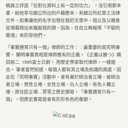
稿員之評語「在對比資料上有一定的功力」 。沒引用那本
書，給他草屯鎮公所出的戶籍謄本，有鎮公所紅章之法律
文件，如果讓他的名字出現在我的文章中，祖父及父親會
從墳墓跳出來痛敲我的頭，因為，在自立晚報用「不馴的
靈魂」來形容他們。
「事實通常只有一個」律師的工作：：最重要的是究明事
實。 闡明事實真相是律師應有的正義。《正義は勝つ》織
田裕二 1995富士日劇。 用歷史學家取代律師，一樣適
合。 筆者當然知道，每個人都有其立場及知識的高度，因
此在「究明事實」活動中，會有基於統治者立場、被統治
者立場、男性立場、女性立場、白人立場、有色人種立
場、原住民立場…等等之歷史撰寫。「事實通常只有一
個」，但歷史書寫是會有形形色色的像貌。