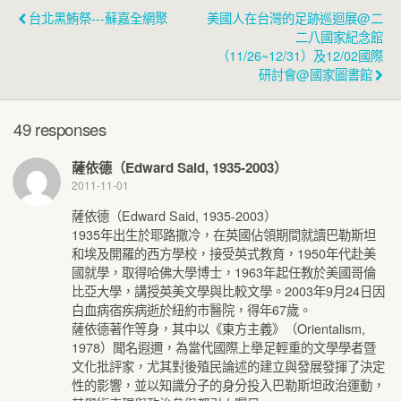
台北黑鮪祭---蘇嘉全網聚
美國人在台灣的足跡巡迴展@二
二八國家紀念館
（11/26~12/31）及12/02國際
研討會@國家圖書館
49 responses
薩依德（Edward Said, 1935-2003）
2011-11-01
薩依德（Edward Said, 1935-2003）
1935年出生於耶路撒冷，在英國佔領期間就讀巴勒斯坦
和埃及開羅的西方學校，接受英式教育，1950年代赴美
國就學，取得哈佛大學博士，1963年起任教於美國哥倫
比亞大學，講授英美文學與比較文學。2003年9月24日因
白血病宿疾病逝於紐約市醫院，得年67歲。
薩依德著作等身，其中以《東方主義》（Orientalism,
1978）聞名遐邇，為當代國際上舉足輕重的文學學者暨
文化批評家，尤其對後殖民論述的建立與發展發揮了決定
性的影響，並以知識分子的身分投入巴勒斯坦政治運動，