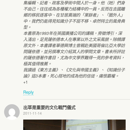
集編輯、記者、政客及學術中間人於一身。他（她）們身
不由己，往往成為各種權力結構中的一員。反而在去國離
鄉的移民逐客中、在甘居異端的「業餘者」、「圈外人」
中，我們仍能得見知識分子不屈不移、卓然特立的風骨典
型。
本書原為1993年在英國廣播公司的講稿，旁徵博引，深
入淺出，足見薩依德本人在專業以外之文采風貌。除精譯
原文外，本書譯者單德興博士曾親赴美國哥倫比亞大學訪
問薩依德，並另撰專文介紹其人的學問文章。書未所評註
的薩依德著作書目，尤為中文學界難得一見的參考資料，
極其值得推薦。
我讀過《東方主義》、《文化與帝國主義》、《知識份子
論》這3本書，死心搭地的成為他的信徒，痛恨霸權。
+1
Reply
出草是重要的文化戰鬥儀式
2011-11-14