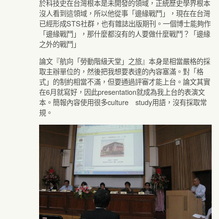
於科技史在台灣根本是未開發的領域，正統歷史學界根本
沒人看到這領域，所以他從事「邊緣戰鬥」，現在在台灣
已經形成STS社群，也有雜誌出版期刊。一個博士能夠作
「邊緣戰鬥」，那什麼都沒有的人要做什麼戰鬥？「邊緣
之外的戰鬥」
論文『航向「勞動階級天堂」之旅』本身是相當嚴格的採
取主辦單位的，然後把我想要表達的內容塞滿。對「格
式」的制約相當不滿，但要通過評審才能上台。論文其實
在6月就寫好，因此presentation就成為我上台的表演文
本。簡報內容使用很多culture study用語，沒有採取常
規。