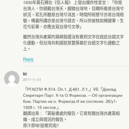
1930年黃石輝在《伍人報》 上發出爆炸性宣言：「你是
台灣人，你頭戴台灣天，腳踏台灣地，目睭所看是台灣兮
狀況，耳孔所聽是台灣兮消息，時間所經歷兮亦是台灣經
驗，嘴裏所講亦是台灣兮語言，所以你彼枝如櫞健筆，生
花兮彩筆，亦應去寫台灣兮文學」
雖然台灣共產黨的黨綱我還沒有看到文字在說這台語文字
化運動，但台灣共和國就是要築基於台語文字化運動之
上。
Reply
kt
2011-11-01
「РГАСПИ Φ.514. Οп.1. Д.461. Л.1.」VS「Доклад
Секретаря Парт. К-та О.Формоза. – Об организации
Ком. Партии на о. Формоза И ее состяние. 26/у1-
1928 г. 15 листов.」
翻譯出來：「黨秘書處的報告。它是有關台灣共產黨組
織、成立與現況的報告。
原汁原味!追根究底!!