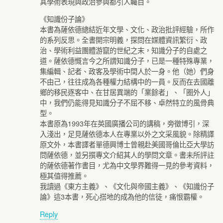
其學術表現與政治參與都引人矚目。
《知識份子論》
本書為薩依德總結近年文學、文化、政治批評經驗，所作
的系列反思。全書開宗明義，探問在媒體資訊繁衍、政
治、學術利益團體游竄的世紀之末，知識分子的自處之
道。薩依德慨言今之所謂知識分子，已是一種特殊專業，
集編輯、記者、政客及學術中間人於一身。他（她）們身
不由己，往往成為各種權力結構中的一員。反而在去國離
鄉的移民逐客中、在甘居異端的「業餘者」、「圈外人」
中，我們仍能得見知識分子不屈不移、卓然特立的風骨典
型。
本書原為1993年在英國廣播公司的講稿，旁徵博引，深
入淺出，足見薩依德本人在專業以外之文采風貌。除精譯
原文外，本書譯者單德興博士曾親赴美國哥倫比亞大學訪
問薩依德，並另撰專文介紹其人的學問文章。書未所評註
的薩依德著作書目，尤為中文學界難得一見的參考資料，
極其值得推薦。
我讀過《東方主義》、《文化與帝國主義》、《知識份子
論》這3本書，死心搭地的成為他的信徒，痛恨霸權。
Reply