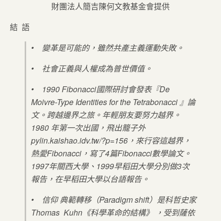
財團法人簡吉陳何文教基金會提供
結 語
• 變革是可能的，雖然共產主義運動失敗。
• 社會正義與人權成為普世價值。
• 1990 Fibonacci國際研討會發表『De
Moivre-Type Identities for the Tetrabonacci 』論
文。跨越邊界之旅。年輕朋友要努力越界。
1980 年第一次出國，飛出籠子外
pylin.kaishao.idv.tw/?p=156，來行容這越界，
熱愛Fibonacci，寫了4篇Fibonacci數學論文。
1997年關西大學、1999早稻田大學分別做3次
報告，在早稻田大學以台語報告。
• 信仰 典範轉移（Paradigm shift）是科哲史家
Thomas Kuhn《科學革命的結構》 ，受到薩依