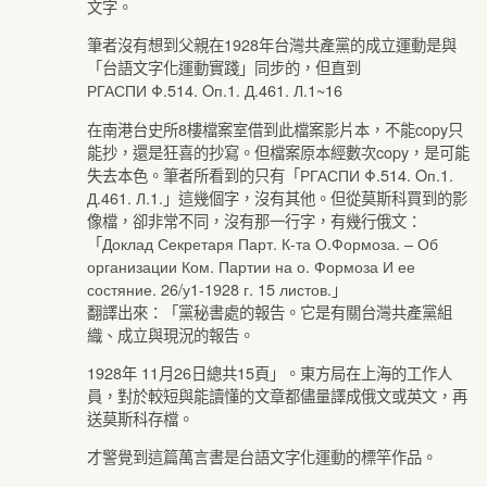
文字。
筆者沒有想到父親在1928年台灣共產黨的成立運動是與
「台語文字化運動實踐」同步的，但直到
РГАСПИ Φ.514. Οп.1. Д.461. Л.1~16
在南港台史所8樓檔案室借到此檔案影片本，不能copy只
能抄，還是狂喜的抄寫。但檔案原本經數次copy，是可能
失去本色。筆者所看到的只有「РГАСПИ Φ.514. Οп.1.
Д.461. Л.1.」這幾個字，沒有其他。但從莫斯科買到的影
像檔，卻非常不同，沒有那一行字，有幾行俄文：
「Доклад Секретаря Парт. К-та О.Формоза. – Об
организации Ком. Партии на о. Формоза И ее
состяние. 26/у1-1928 г. 15 листов.」
翻譯出來：「黨秘書處的報告。它是有關台灣共產黨組
織、成立與現況的報告。
1928年 11月26日總共15頁」。東方局在上海的工作人
員，對於較短與能讀懂的文章都儘量譯成俄文或英文，再
送莫斯科存檔。
才警覺到這篇萬言書是台語文字化運動的標竿作品。