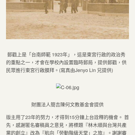
郵戳上是「台南師範 1923年」，這是東宮行啟的政治秀
的重點之一，才會在學校內設置臨時郵局，提供郵戳，供
民眾進行東宮行啟膜拜。(寫真由Jenyo Lin 兄提供)
財團法人簡吉陳何文教基金會提供
版主用了23年的努力，才得到15分鐘上台詮釋的機會。 首
先，感謝匿名審稿員之意見，將標題『林木順與台灣共產
黨的創立』改為『航向「勞動階級天堂」之旅』。謝謝審