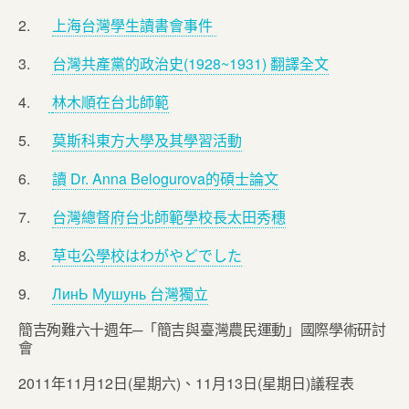
2.
上海台灣學生讀書會事件
3.
台灣共產黨的政治史(1928~1931) 翻譯全文
4.
林木順在台北師範
5.
莫斯科東方大學及其學習活動
6.
讀 Dr. Anna Belogurova的碩士論文
7.
台灣總督府台北師範學校長太田秀穗
8.
草屯公學校はわがやどでした
9.
ЛинЬ Мушунь 台灣獨立
簡吉殉難六十週年─「簡吉與臺灣農民運動」國際學術研討
會
2011年11月12日(星期六)、11月13日(星期日)議程表