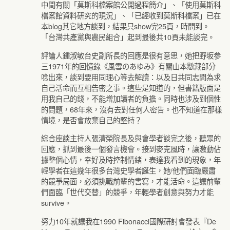
中間有關「莫斯科檔案館公開過程簡介」、「使用莫斯科
檔案館資料研究的現況」、「已經收到莫斯科檔案」已在
本blog其它地方談到，結果只show完25頁，時間到。
「台灣共產黨與農民組合」起到最後共10頁未能談完。
評論人鍾淑敏台史副所長的回應是很有意思，她把野坂参
三1971年的回憶錄《風雪のあゆみ》有關山本懸藏部分
唸出來，談到要用同理心等去解讀：以及日共同志間為求
自己活命而互相告密之事。這些是知道的，但書籍版面是
用我自己的錢，不能增加讀者的負擔。同時也涉及到個性
的問題，68年來，沒有去對任何人密告。也不知道在那樣
情境，是否會放棄自己的堅持？
綜合座談主持人張清榮院長及與會學者談完之後，聽眾的
回應，抓到最後一個發言機會。接到麥克風時，讓激動佔
據整個心情，幸好及時控制情緒，表達我看到的現象，年
輕學者在這幾年很多台灣史學者誕生，她/他們面臨嚴肅
的競爭局面，必須挑戰前輩的書寫，才能活命。這讓前輩
們面臨「世代交替」的競爭，年輕學者創意與努力才能
survive。
努力10年就讓我在1990 Fibonacci國際研討會發表『De