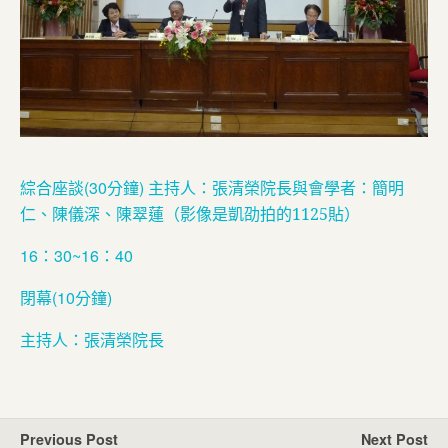
綜合座談(30分鐘) 主持人：張清榮院長與會學者：簡明
仁、陳儀深、陳翠蓮
（影像是凱劭拍的
1125
貼）
16：30~16：40
閉幕(10分鐘)
主持人：張清榮院長
Previous Post
Next Post