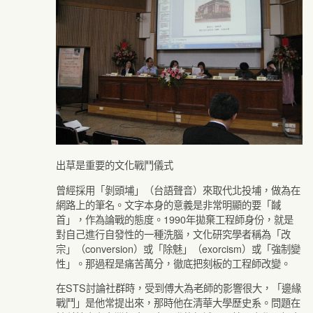
出草是重要的文化戰鬥儀式
曾經採用「剝頭埔」（台語聲音）來取代北投埔，做為在
網路上的筆名。文字本身的意義是非常明顯的要「馘
首」，作為論戰的態度。1990年拋棄工程師身份，就是
對自己進行自發性的一種洗腦，文化研究學者稱為「改
宗」（conversion）或「除魅」（exorcism）或「強制變
性」。那過程是痛苦萬分，徹底把刻板的工程師改變。
在STS討論社群時，受到傅大為老師的影響很大，「邊緣
戰鬥」是他常提出來，那時他在清華大學歷史系。問題在