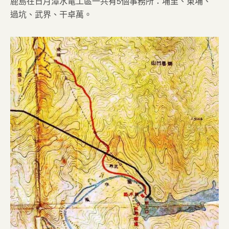
鹿島在日月潭水電工區一共有5個事務所：埔里、東埔、
過坑、武界、干卓萬。