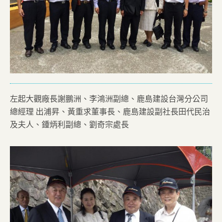
左起大觀廠長謝鵬洲、李鴻洲副總、鹿島建設台灣分公司
總經理 出浦昇、黃重求董事長、鹿島建設副社長田代民治
及夫人、鍾炳利副總、劉奇宗處長