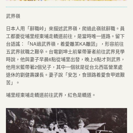
武界嶺
日本人用「辭職峠」來描述武界嶺，爬過此嶺就辭職。員
工都要從埔里經東埔走轎道前往，是當時唯一道路。留下
台語謠：「NA過武界嶺，着愛離某KA離囝」，形容前往
五武界就職之艱辛。台電劉坤土前輩帶筆者前往武界見學
時說，他與妻子早晨6點從埔里出發，晚上6點才到武界，
他用米籃帶著2個兒子，其中一個就是從台北西區營業處
退休的劉健壽課長。妻子說「安怎，食頭路着愛食甲遮艱
苦」。
埔里經東埔走轎道前往武界，紅色是轎道。