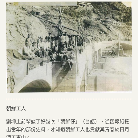
朝鮮工人
劉坤土前輩談了好幾次「朝鮮仔」（台語），從舊報紙挖
出當年的部份史料，才知道朝鮮工人也貢獻其青春於日月
潭工事中。