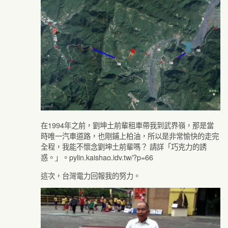
在1994年之前，劉坤土前輩租車帶我到武界嶺，那是當
時唯一汽車道路，也剛鋪上柏油，所以是非常愉快的走完
全程，我能不懷念劉坤土前輩嗎？ 請詳「巧克力的誘
惑。」。pylin.kaishao.idv.tw/?p=66
這次，台灣電力回報我的努力。