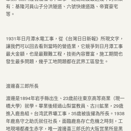
有：基隆河員山子分洪隧道、六號快速道路、帝寶豪宅
等。
1931年日月潭水電工事，從《台灣日日新報》所現文字，
讓我們可以回去看到當時的營造業，它競爭到日月潭工事
最大金額，也是最艱難工程，技術內容豐富，施工期間也
發生最多問題，幾乎工地問題都在武界工區發生。
渡邊喜三郎所長
渡邊是1894年岩手縣出生、23歳前往東京高等商業（現一
橋大學）就學。畢業後経過山梨當教員、古川鉱業，29歳
進入鹿島組。台湾武界壩工事，35歳被抜擢為所長。1938
年鹿島守之助氏就任社長，面臨鹿島存亡危機之時刻，工
地現場都產生赤字，唯一渡邊喜三郎氏的大阪営業所是黒