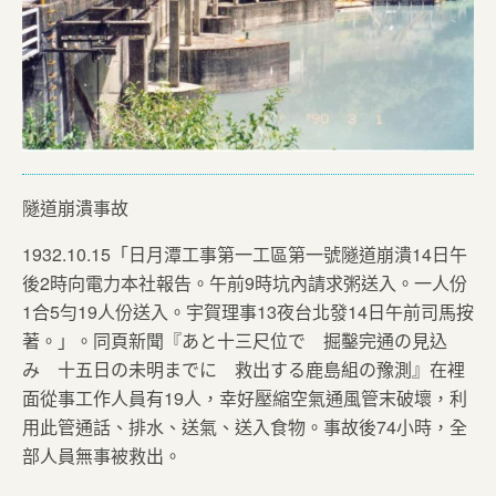
隧道崩潰事故
1932.10.15「日月潭工事第一工區第一號隧道崩潰14日午
後2時向電力本社報告。午前9時坑內請求粥送入。一人份
1合5勻19人份送入。宇賀理事13夜台北發14日午前司馬按
著。」。同頁新聞『あと十三尺位で 掘鑿完通の見込
み 十五日の未明までに 救出する鹿島組の豫測』在裡
面從事工作人員有19人，幸好壓縮空氣通風管末破壞，利
用此管通話、排水、送氣、送入食物。事故後74小時，全
部人員無事被救出。