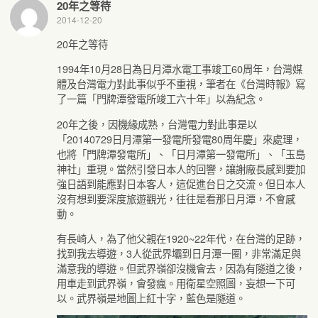
20年之等待
2014-12-20
20年之等待
1994年10月28日為日月潭水電工事竣工60周年，台灣媒
體及台灣電力對此事似乎不重視，筆者在《台灣時報》寫
了一篇「門牌潭發電所竣工六十年」以為紀念。
20年之後，因機緣成熟，台灣電力對此事是以
「20140729日月潭第一發電所發電80周年慶」來處理，
也將「門牌潭發電所」、「日月潭第一發電所」、「玉島
神社」重現。當然引發日本人的回響，讓謝廠長感到要加
強日語到能應對日本客人，這促進台日之交流。但日本人
沒有想到要深度旅遊觀光，往往是看那日月潭，不會感
動。
有長崎人，為了他父親在1920~22年代，在台灣的足跡，
找到我去導遊，3人從武界壩到日月潭一圈，非常滿足與
滿意我的導遊。但武界嶺卻沒機會去，因為有隧道之後，
用車走到武界嶺，會發瘋。用衛星空照圖，妄想一下可
以。武界嶺是地圖上紅十字，藍色是隧道。