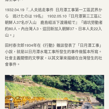
1932.04.19『..人夫逃走事件 日月潭工事第一工區武界か
ら 逃けたのは 19名』 1932.05.10『日月潭第三工區に
朝鮮人37名が入山 鹿島組派下渡邊組で』「過坑勞動者
約80人，內台灣人3、這回新加入朝鮮37、日本人夫22入
山。」
田村泰次郎1934年在《行動》雜誌發表了「日月潭工事」
小說，就是以日月潭水電工事所發生的事件做藍本所寫。
社會主義關懷的文學家，以其文筆來描繪在台灣發生的社
會事件。