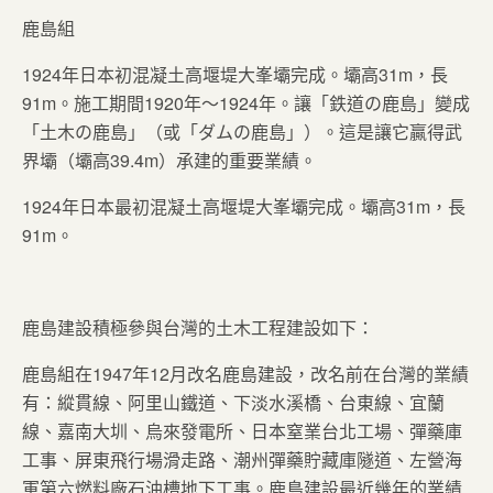
鹿島組
1924年日本初混凝土高堰堤大峯壩完成。壩高31m，長
91m。施工期間1920年～1924年。讓「鉄道の鹿島」變成
「土木の鹿島」（或「ダムの鹿島」）。這是讓它贏得武
界壩（壩高39.4m）承建的重要業績。
1924年日本最初混凝土高堰堤大峯壩完成。壩高31m，長
91m。
鹿島建設積極參與台灣的土木工程建設如下：
鹿島組在1947年12月改名鹿島建設，改名前在台灣的業績
有：縱貫線、阿里山鐵道、下淡水溪橋、台東線、宜蘭
線、嘉南大圳、烏來發電所、日本窒業台北工場、彈藥庫
工事、屏東飛行場滑走路、潮州彈藥貯藏庫隧道、左營海
軍第六燃料廠石油槽地下工事。鹿島建設最近幾年的業績