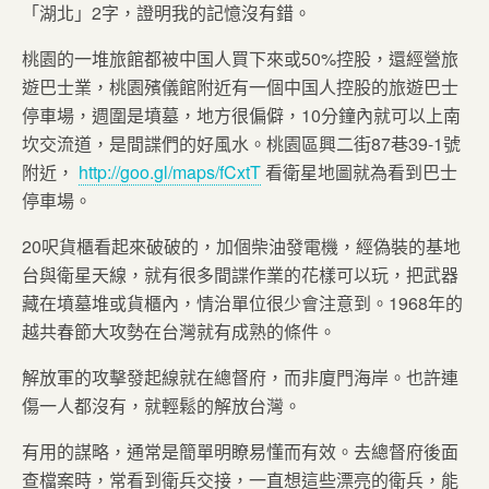
「湖北」2字，證明我的記憶沒有錯。
桃園的一堆旅館都被中国人買下來或50%控股，還經營旅
遊巴士業，桃園殯儀館附近有一個中国人控股的旅遊巴士
停車場，週圍是墳墓，地方很偏僻，10分鐘內就可以上南
坎交流道，是間諜們的好風水。桃園區興二街87巷39-1號
附近，
http://goo.gl/maps/fCxtT
看衛星地圖就為看到巴士
停車場。
20呎貨櫃看起來破破的，加個柴油發電機，經偽裝的基地
台與衛星天線，就有很多間諜作業的花樣可以玩，把武器
藏在墳墓堆或貨櫃內，情治單位很少會注意到。1968年的
越共春節大攻勢在台灣就有成熟的條件。
解放軍的攻擊發起線就在總督府，而非廈門海岸。也許連
傷一人都沒有，就輕鬆的解放台灣。
有用的謀略，通常是簡單明瞭易懂而有效。去總督府後面
查檔案時，常看到衛兵交接，一直想這些漂亮的衛兵，能