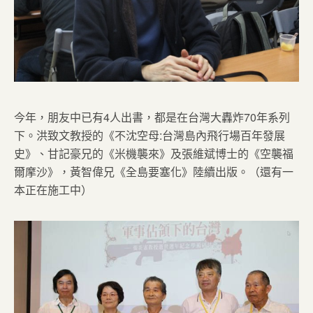
今年，朋友中已有4人出書，都是在台灣大轟炸70年系列
下。洪致文教授的《不沈空母:台灣島內飛行場百年發展
史》、甘記豪兄的《米機襲來》及張維斌博士的《空襲福
爾摩沙》，黃智偉兄《全島要塞化》陸續出版。（還有一
本正在施工中）