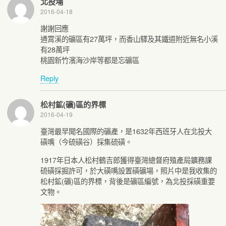
北投埔
2016-04-18
謝謝回應
通霄溪的礦區有27萬坪，而香山驛及其鐵道附近無名小溪
有28萬坪
桃園新竹濱海沙岸等都是忘礦區
Reply
松村鉱(礦)區的界標
2016-04-19
臺灣最早聞名國際的礦產，是1632年西班牙人在北投大
磺嘴（今硫磺谷）採集硫磺。
1917年日本人松村鶴吉郎獲得臺灣總督府殖產局鑛務課
硫磺採掘許可，於大磺嘴設置磺礦場，照片中是我收集的
松村鉱(礦)區的界標，背後是礦區編號，為北投採磺重要
文物。