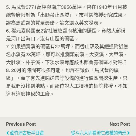
5. 馬武督3771萬坪與南庄3856萬坪，曾在1943年11月被
總督府限制為「出願禁止區域」。市村毅教授研究成果，
認為馬武督的質量最優，論文還以英文發表。
6. 稀元素與國安2會社被總督府核准的礦區，竟然大部份
是河川出海口。沒有山區的礦區。
7. 如果通霄溪的礦區有27萬坪，而香山驛及其鐵道附近無
名小溪有28萬坪，那可以推測頭前溪、大安溪、大甲溪、
大肚溪、朴子溪、下淡水溪等應該也都會有礦區才對吧？
8. 20月的時間有很多可能，也許在類似「馬武督的礦
區」，蓋了有先進輸送帶等設備的進行礦區開挖生產，只
是我們沒找到地點。而那位說人工撿拾的師院教授，不知
道有這麼神秘的工廠。
Previous Post
Next Post
蘆竹湳古厝半日遊
從斗六大圳看流亡政權的畸形