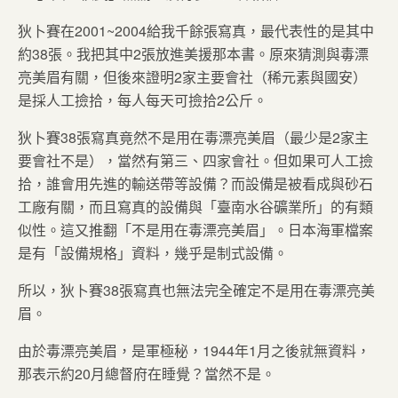
狄卜賽在2001~2004給我千餘張寫真，最代表性的是其中
約38張。我把其中2張放進美援那本書。原來猜測與毒漂
亮美眉有關，但後來證明2家主要會社（稀元素與國安）
是採人工撿拾，每人每天可撿拾2公斤。
狄卜賽38張寫真竟然不是用在毒漂亮美眉（最少是2家主
要會社不是），當然有第三、四家會社。但如果可人工撿
拾，誰會用先進的輸送帶等設備？而設備是被看成與砂石
工廠有關，而且寫真的設備與「臺南水谷礦業所」的有類
似性。這又推翻「不是用在毒漂亮美眉」。日本海軍檔案
是有「設備規格」資料，幾乎是制式設備。
所以，狄卜賽38張寫真也無法完全確定不是用在毒漂亮美
眉。
由於毒漂亮美眉，是軍極秘，1944年1月之後就無資料，
那表示約20月總督府在睡覺？當然不是。