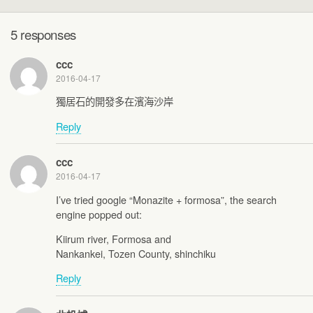
5 responses
ccc
2016-04-17
獨居石的開發多在濱海沙岸
Reply
ccc
2016-04-17
I’ve tried google “Monazite + formosa”, the search
engine popped out:
Kiirum river, Formosa and
Nankankei, Tozen County, shinchiku
Reply