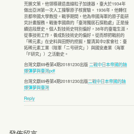
荒勝文策，他領導建造直線粒子加速器，臺大於1934年
做出亞洲第一次人工撞擊原子核實驗。 1936年，他轉任
京都帝國大學教授。戰爭期間，他為帝國海軍的原子能研
究計畫服務。戰後李國鼎的「臺灣獨居石探勘處」正是接
續這段歷史。個人對技術史特別偏好，38年的臺電生涯，
從事技術工作，養成對技術史的偏好。從而想把戰前的
「稀元素」在史料與田野的挖掘，釐清其中2家會社：臺
拓稀元素工業（陸軍「ニ号研究」）與國安產業（海軍
「F研究」）之活動史。
台灣文獻69卷第4期20181230出版
二戰中日本帝國的鈾
爆彈夢與臺灣pdf
台灣文獻69卷第4期20181230出版
二戰中日本帝國的鈾
爆彈夢與臺灣
Reply
發佈留言