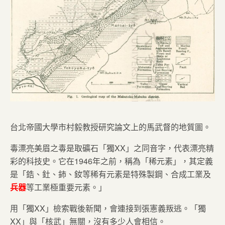
台北帝國大學市村毅教授研究論文上的馬武督的地質圖。
毒漂亮美眉之毒是取礦石「獨XX」之同音字，代表漂亮精
彩的科技史。它在1946年之前，稱為「稀元素」，其定義
是「鋯、釷、鈰、釹等稀有元素是特殊製鋼、合成工業及
兵器
等工業極重要元素。」
用「獨XX」檢索戰後新聞，會連接到張憲義叛逃。「獨
XX」與「核武」無關，沒有多少人會相信。