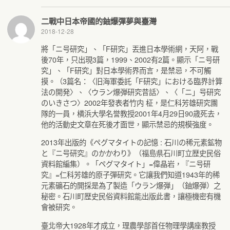
二戰中日本帝國的鈾爆彈夢與臺灣
2018-12-28
將「ニ号研究」、「F研究」丟進日本學術網，天阿，戰
後70年，只出現3篇，1999、2002有2篇。顯示「ニ号研
究」、「F研究」對日本學術界而言，是禁忌，不可觸
摸。（3篇名：〈旧海軍委託「F研究」における臨界計算
法の開発〉、〈ウラン爆弾研究昔話〉、〈「ニ」号研究
のいきさつ〉2002年發表者竹内 柾，是仁科芳雄研究團
隊的一員，横浜大學名誉教授2001年4月29日90歳死去，
他的活動史文章在死後才面世，顯示禁忌的規模強度。
2013年出版的《ペグマタイトの記憶 : 石川の稀元素鉱物
と『ニ号研究』のかかわり》（福島県石川町立歴史民俗
資料館編集）。「ペグマタイト」=偉晶岩，『ニ号研
究』=仁科芳雄的原子彈研究。它讓我們知道1943年的稀
元素礦石的開採是為了製造「ウラン爆弾」（鈾爆弾）之
秘密。石川町歴史民俗資料館能出版此書，讓極機密有機
會被研究。
臺北帝大1928年才成立，理農學部首任物理學講座教授