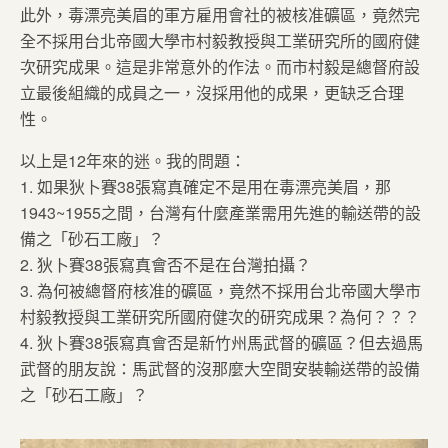
此外，毒漂亮美眉的軍方雇用會社的被核准礦區，竟然完
全不採用台北帝國大學市村毅教授與工業研究所的國府健
次研究成果。這是非常意外的作法。而市村毅是總督府設
立最後組織的成員之一，沒採用他的成果，更缺乏合理
性。
以上是12年來的迷。我的問題：
1. 如果狄卜賽38張寫真確定不是用在毒漂亮美眉，那
1943~1955之間，台灣有什麼產業需用先進的輸送帶的設
備之「砂石工廠」？
2. 狄卜賽38張寫真會否不是在台灣拍攝？
3. 為何被總督府核准的礦區，竟然不採用台北帝國大學市
村毅教授與工業研究所國府健次的研究成果？為何？？？
4. 狄卜賽38張寫真會否是新竹州馬武督的礦區？但去過馬
武督的朋友說：馬武督的沒那麼大空間安裝輸送帶的設備
之「砂石工廠」？