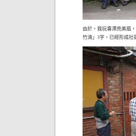
由於，我玩毒漂亮美眉，這
竹湳」3字，已經形成社