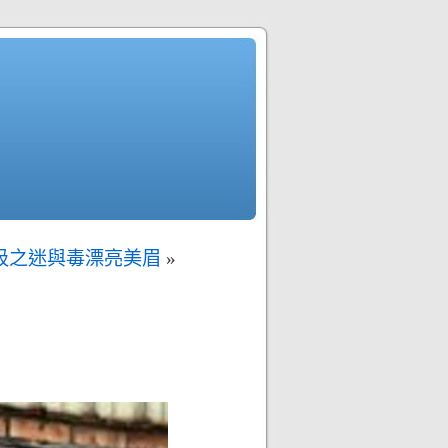
圾之迷與毒漂亮美眉
»