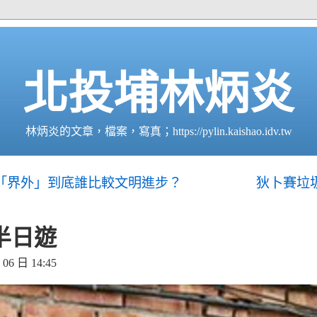
北投埔林炳炎
林炳炎的文章，檔案，寫真；https://pylin.kaishao.idv.tw
「界外」到底誰比較文明進步？
狄卜賽垃
半日遊
6 日 14:45