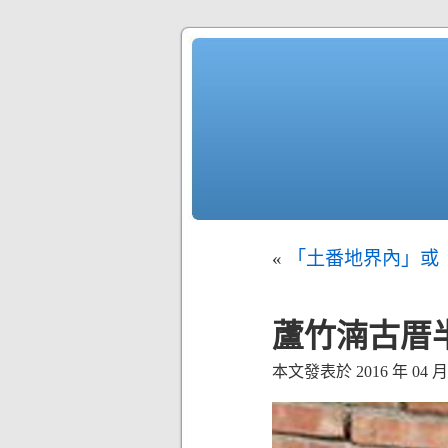
«
「土番地界內」或
蘆竹湳古厝
本文發表於 2016 年 04 月 0