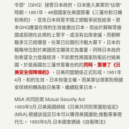
令部”（GHQ）接管日本政府，日本進入美軍的“佔領”
時期。1951年，48個國家在美國簽署《三藩市對日媾
和條約》，宣告日本與簽字國之間戰爭狀態結束。原
本GHQ應當在條約生效後撤出日本，但由於蘇聯等幾
國或拒絕在此條約上簽字、或沒有出席會議，而朝鮮
戰爭又已經爆發，在業已拉開的冷戰大幕下，日本的
戰略地位對於美國而言顯得尤為重要，同時日本政府
則希望全力發展經濟，不如索性將國家防衛託付過美
國，於是兩國在三藩市簽署合約的
同時
，
簽署了《日
美安全保障條約》
，日美同盟關係正式形成。1951年
4月，和約生效，日本恢復主權，而美軍佔領軍則根據
安保條約轉為駐日美軍，繼續駐軍日本。
MSA 共同防禦 Mutual Security Act
1953年3月,日美兩國締結《日美共同防禦援助協定》
(MSA),根據該協定日本可以獲得美國援助,推動軍事現
代化。 1953年6月,日本國會通過《自衛隊法》