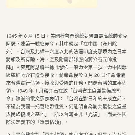
1945 年 8 月 15 日，美國杜魯門總統對盟軍最高統帥麥克
阿瑟下達第一號總命令，其中規定「在中國（滿州除
外）、台灣及北緯十六度以北的法屬印度支那境內之日本
將領及所有陸、海、空及附屬部隊應向蔣介石元帥投
降」。麥克阿瑟將軍據此發佈一般命令第一號，命中國戰
區統帥蔣介石遵令接收。蔣奉命後於 8 月 26 日任命陳儀
來台灣實行佔領、接收與受降的任務，開始台灣的軍事佔
領。 1949 年 1 月蔣介石在致「台灣省主席兼警備總司
令」陳誠的電文清楚表明：「台灣在對日和約未成立前，
不過為我國一托管地帶性質，何能明言為剿共最後之堡壘
與民族復興之基地」，所以台灣並非「光復」，而是在國
際法定義下的「軍事佔領」。
以上是台教會對「軍事佔領」的官方說法，但是，沒有說