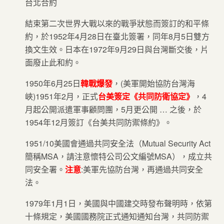
台北合約
結束第二次世界大戰以來的戰爭狀態而簽訂的和平條
約，於1952年4月28日在臺北簽署，同年8月5日雙方
換文生效。日本在1972年9月29日與台灣斷交後，片
面廢止此和約。
1950年6月25日
韓戰爆發
，(美軍開始協防台灣海
峽)1951年2月，正式
台美簽定《共同防衛協定》
，4
月起公開派遣軍事顧問團，5月更公開 … 之後，於
1954年12月簽訂《台美共同防禦條約》。
1951/10美國會通過共同安全法（Mutual Security Act
簡稱MSA，請注意懷特公司公文編號MSA），成立共
同安全署。
注意
:美軍先協防台灣，再通過共同安全
法。
1979年1月1日，美國與中國建交時發布聲明時，依第
十條規定，美國國務院正式通知通知台灣，共同防禦