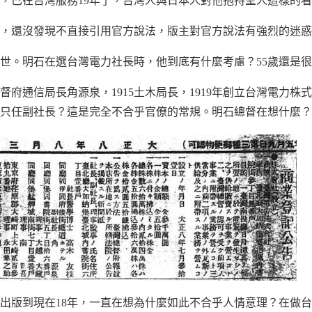
年時，已在台灣服務19年了，台灣人與日本人對他抱持聖人這樣的
，還沒發現不直接引用官方說法，版主對官方說法有強烈的迷惑
離世。明石在選台灣電力社長時，他到底有什麼考慮？55歲還是
總督府通信局長角源泉，1915土木局長，1919年創立台灣電力
只任副社長？這是完全不合乎官僚的常規。明石總督在想什麼？
會社出版到現在18年，一直在想為什麼如此不合乎人情意理？在做