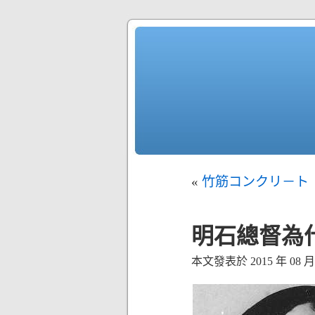
«
竹筋コンクリ－ト
明石總督為
本文發表於 2015 年 08 月 0