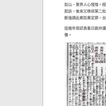
如山，業界人心惶惶。經
起訴，後來又移送第二批
斷強調此案如果定罪，台
這幾年很認真看日劇弁護
備。