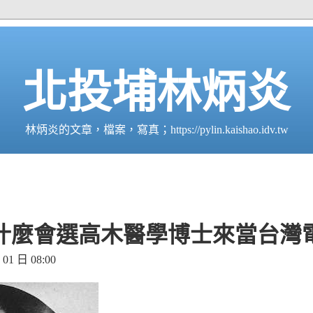
北投埔林炳炎
林炳炎的文章，檔案，寫真；https://pylin.kaishao.idv.tw
什麼會選高木醫學博士來當台灣
1 日 08:00