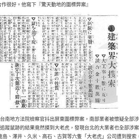
合作很好。他寫下『驚天動地的圍標弊案』
過，台南地方法院檢察官抖出屏東圍標弊案，南部業者被懷疑全部
追蹤鼠跡的結果竟然摸到大老虎，發現台北的大業者也全部涉案
鹿島、澤井、久米、高石、古賀等六隻「大老虎」公司遭到搜索