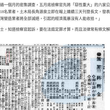
過一個月的密集調查，五月底檢察官先將「惡性重大」的六家公
18名業者。土木局長角源泉立即在報上連續三天刊登長文，發
灣營造業者將全部滅絕，引起的經濟風暴沒有人能收拾。」
士，知道檢察官起訴，要在法庭定罪才算。而且法律常有條文解