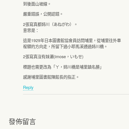
到後面山坡線。
嚴重錯誤，公開認錯。
2張寫真都姉川（あねがわ）。
意思是：
這是1929年日本圖書館協會員訪問埔里，從埔里往外車
裎驛的方向走，所留下過小耶馬溪通過姉川橋。
2張寫真沒有妹瀬(imose，いもせ)
標題也需更改為「ㄚ，姉川橋是埔里鎮名勝」
感謝埔里圖書館陳館長的指正。
Reply
發佈留言