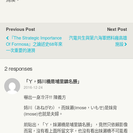
Previous Post
Next Post
『The Strategic Importance
汽電共生與第六海軍燃料廠高雄
Of Formosa』之論述史68年來
施設
一次重要的漣漪
2 responses
「ㄚ，姉川橋是埔里鎮名勝」
2016-12-24
嚇出一身冷汗!!! 陳義方
姉川（あねがわ）。而妹瀬(imose，いもせ)是妹背
(imose)也就是夫婦。
前貼出，「ㄚ，妹瀬橋是埔里鎮名勝」，竟然只依賴影像
而寫，沒有看上面所留文字，也沒有看出妹瀬橋不可能看