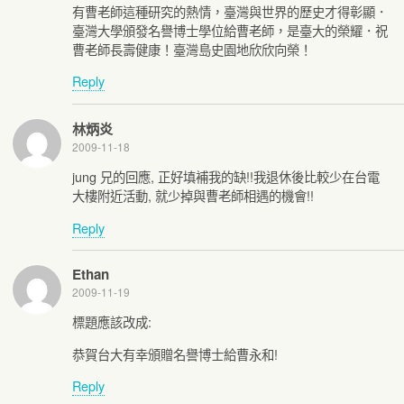
有曹老師這種研究的熱情，臺灣與世界的歷史才得彰顯．
臺灣大學頒發名譽博士學位給曹老師，是臺大的榮耀．祝
曹老師長壽健康！臺灣島史園地欣欣向榮！
Reply
林炳炎
2009-11-18
jung 兄的回應, 正好填補我的缺!!我退休後比較少在台電
大樓附近活動, 就少掉與曹老師相遇的機會!!
Reply
Ethan
2009-11-19
標題應該改成:
恭賀台大有幸頒贈名譽博士給曹永和!
Reply