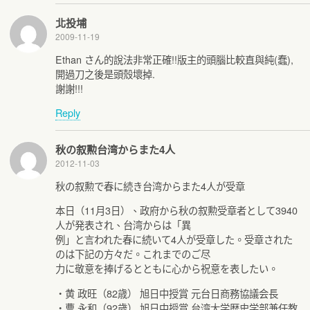
北投埔
2009-11-19
Ethan さん的說法非常正確!!版主的頭腦比較直與純(蠢),
開過刀之後是頭殼壞掉.
謝謝!!!
Reply
秋の叙勲台湾からまた4人
2012-11-03
秋の叙勲で春に続き台湾からまた4人が受章
本日（11月3日）、政府から秋の叙勲受章者として3940
人が発表され、台湾からは「異
例」と言われた春に続いて4人が受章した。受章された
のは下記の方々だ。これまでのご尽
力に敬意を捧げるとともに心から祝意を表したい。
・黄 政旺（82歳） 旭日中授賞 元台日商務協議会長
・曹 永和（92歳） 旭日中授賞 台湾大学歴史学部兼任教