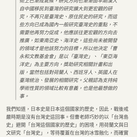
術上已漸成氣候，研究方向也漸漸由早期漢人
自中國移民到臺灣的研究擴大到更宏觀的研
究，不再只是臺灣史、原住民史的研究，而這
些方向已成為國內一般研究臺灣史的重點，不
需要他再努力促成，他應該往更宏觀的方向去
推廣，如東南亞史、海洋史，這些尚未被開發
的領域才是他該努力的目標。所以他決定「曹
永和文教基金會」是以「臺灣史」、「東亞海
洋史」為主要方向，獎助研究相關計畫和出
版，當然包括對荷蘭人、西班牙人、英國人在
臺灣統治、發展的相關研究。父親認為支持純
學術性質的領域比較有意義，也是他最想做的
事。
我們知道，日本史是日本這個國家的歷史，因此，戰後戒
嚴時期是沒有台灣史這回事。但曹老師巧妙的以「台灣島
史」避開「台灣這個國家的歷史」的困境，用荷蘭文與日
文研究「台灣史」，等待覆蓋在台灣的冰雪融化，而確實