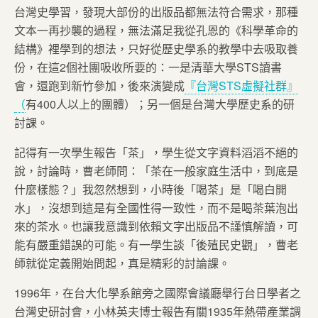
台灣史學習，發現大部份的出版品都無法符合需求，那種
文本一再抄襲的過程，無法滿足我從孔恩的《科學革命的
結構》裡學到的想法，只好從歷史學系的教學中去吸取養
份，在這2個社團吸收所要的：一是清華大學STS讀書
會，還跑到新竹參加，後來演變成
『台灣STS虛擬社群』
（
有400人以上的團體）；另一個是台灣大學歷史系的研
討課。
記得有一次學生報告「茶」，學生從文字資料滔滔不絕的
說，討論時，曹老師問：「茶在一般家庭生活中，到底是
什麼樣態？」我忽然想到，小時後「喝茶」是「喝白開
水」，沒想到這是有全國性得一致性，而不是喝茶葉泡出
來的茶水。也讓我意識到依賴文字出版品不謹慎解讀，可
能有嚴重錯誤的可能。有一學生談「後殖民史觀」，曹老
師就從定義開始問起，真是精彩的討論課。
1996年，在台大化學系館旁之國際會議廳舉行台日學者之
台灣史研討會，小林英夫博士報告有關1935年熱帶產業調