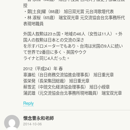
授
・鄭[土良]耀（88歳） 旭日双光賞 元台湾歌壇代表
・林 淑桜（65歳） 瑞宝双光章 元交流協会台北事務所代
表現地職員
外国人叙勲は23ヵ国・地域の46人（女性は11人）。外
国人の叙勲は日本との交流の深さ
を示すバロメーターでもあり、台湾は米国の9人に続い
て世界で2番目に多く、英国やウク
ライナと同じ4人だった。
2012（平成24）年 春
辜濂松（台日商務交流協進会理事長） 旭日重光章
張栄発（長栄集団総裁） 旭日重光章
蔡雪泥（中琉文化経済協会理事長） 旭日小綬章
蒲武雄（元交流協会台北事務所現地職員） 瑞宝双光章
Reply
懷念曹永和老師
2014-10-06