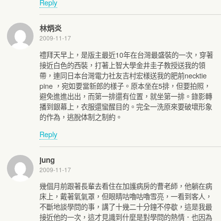
Reply
林炳炎
2009-11-17
禮拜天早上，是版主最近10年在台灣最盛裝的一次，穿著
接近白色的西裝，打著上智大學金井圭子教授送我的領
帶，連同日本台灣電力社友吉村宏樣送我的肥前necktie
pine ，宛如要當新郎的樣子。原本坐在5排，但要拍照，
避免進進出出，而第一排還有位置，就坐第一排。錄影轉
播到銀幕上，衣服還蠻醒目的。完全一洗原來要破壞形象
的作為，逃脫体制之制約。
Reply
jung
2009-11-17
幾個月前跟著長輩去看住在加護病房的曹老師，他躺在病
床上，戴著氧氣罩，但眼睛咕嚕咕嚕雪亮，一看到客人，
不斷地談學問的事，講了十幾二十分鐘不停歇，這是我最
接近他的一次，這才見識到什麼是對學問的熱情．也因為