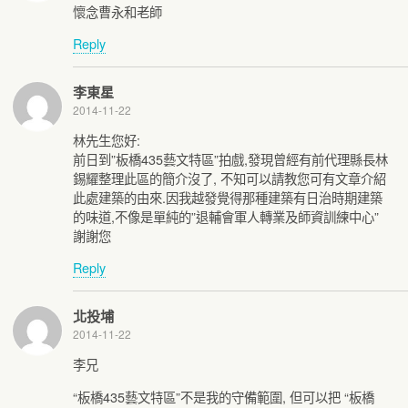
懷念曹永和老師
Reply
李東星
2014-11-22
林先生您好:
前日到”板橋435藝文特區”拍戲,發現曾經有前代理縣長林
錫耀整理此區的簡介沒了, 不知可以請教您可有文章介紹
此處建築的由來.因我越發覺得那種建築有日治時期建築
的味道,不像是單純的”退輔會軍人轉業及師資訓練中心”
謝謝您
Reply
北投埔
2014-11-22
李兄
“板橋435藝文特區”不是我的守備範圍, 但可以把 “板橋