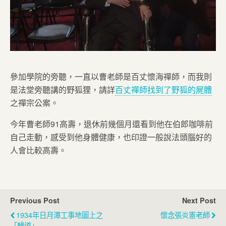
參加學院的旁聽，一直以曹老師是百丈懷海禪師，而我則
是法堂旁聽講的野狐狸，請詳
百丈禪師找到了野狐的屍體
之禪宗公案。
今年曹老師91高壽，退休前幾個月還看到他在伯郎咖啡前
自己走動，感受到他身體健康，也印證一般說法頭腦好的
人會比較高壽。
Previous Post
Next Post
1934年日月潭工事地圖上之
懷念張炎憲老師
「轎道」