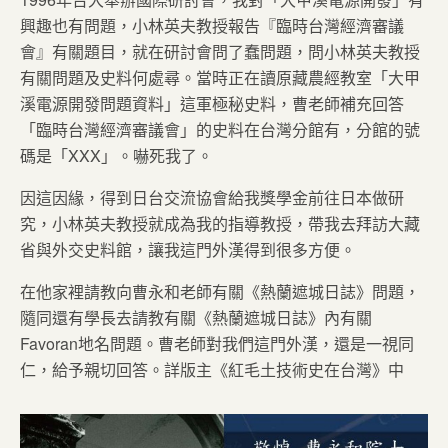
興趣也有問題，小林英夫教授報告『臨時台灣經濟審議
會』有關題目，就在研討會問了蠢問題，問小林英夫教授
有關問題及史料何處尋。當時正在讀原藏農經教室「大甲
溪電源開發問題資料」這軍極秘史料，曹老師補充回答
「臨時台灣經濟審議會」的史料在台灣分館有，分館的號
碼是「XXX」。嚇死我了。
因這因緣，得到日台交流協會給我獎學金前往日本做研
究，小林英夫教授就成為我的指導教授，帶我去拜訪大藏
省與外交史料館，讓我這門外漢得到很多方便。
在他家裡請教向曹永和老師有關《熱蘭遮城日誌》問題，
隨同還有學長去請教有關《熱蘭遮城日誌》內有關
Favoran地名問題。曹老師對我們這門外漢，還是一視同
仁，給予親切回答。詳版主《紅毛土技術史在台灣》中