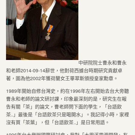
中研院院士曹永和曹永
和老師2014-09-14辭世，他對荷西據台時期研究貢獻卓
著，圖為他2002年獲荷蘭女王畢翠斯頒授皇家勳章。
1989年開始自修台灣史，約在1996年左右開始去台大旁聽
曹永和老師的論文研討課，印象最深刻的是，研究生在報
告有關「茶」的論文，曹老師問下面的學生，「台語飲
茶..」最後是「台語飲茶只是喝開水」。我記得小時，家裡
沒有買「茶葉」，但「台語飲茶..」是日常用語。
1996年台大舉辦國際研討會，我對「大甲溪電源開發」有