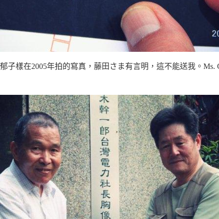
子樣在2005年拍的寫真，藤田さま有言明，這不能送我。Ms. G