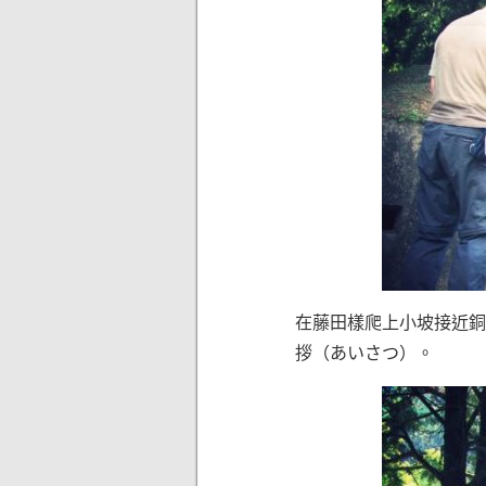
在藤田樣爬上小坡接近銅像
拶（あいさつ）。