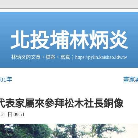
北投埔林炳炎
林炳炎的文章，檔案，寫真；https://pylin.kaishao.idv.tw
01年
畫家
代表家屬來參拜松木社長銅像
1 日 09:51