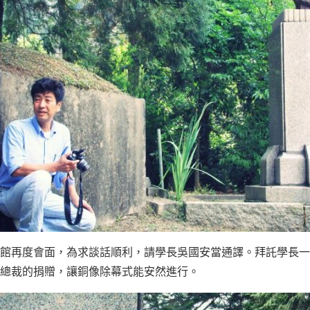
旅館再度會面，為求談話順利，請學長吳國安當通譯。拜託學長
總裁的捐贈，讓銅像除幕式能安然進行。