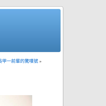
吳甲一前輩的驚嘆號
»