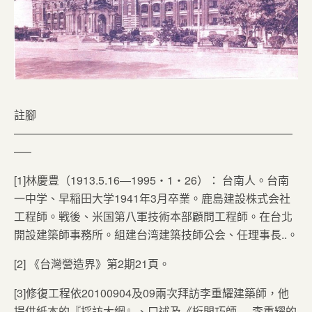
註腳
—————————————————————————
—–
[1]林慶豊（1913.5.16―1995・1・26）： 台南人。台南
一中学、早稲田大学1941年3月卒業。鹿島建設株式会社
工程師。戦後、米国第八軍技術本部顧問工程師。在台北
開設建築師事務所。組建台湾建築技師公会、任理事長..。
[2] 《台灣營造界》第2期21頁。
[3]修復工程依20100904及09兩次拜訪李重耀建築師，他
提供紙本的『採訪大綱』、口述及《桁間巧師──李重耀的