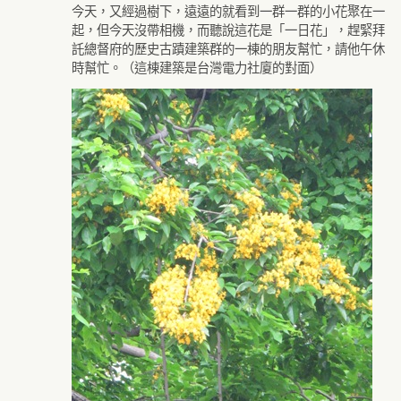
今天，又經過樹下，遠遠的就看到一群一群的小花聚在一
起，但今天沒帶相機，而聽說這花是「一日花」，趕緊拜
託總督府的歷史古蹟建築群的一棟的朋友幫忙，請他午休
時幫忙。（這棟建築是台灣電力社廈的對面）