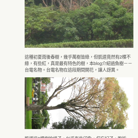
這種初夏雨後春樹，幾乎萬樹皆綠，但凱道竟然有2棵不
綠，有些紅，真是最有特色的樹，本blog介紹過魚樹－－
台電名物。台電名物在這段期間開花，讓人訝異。