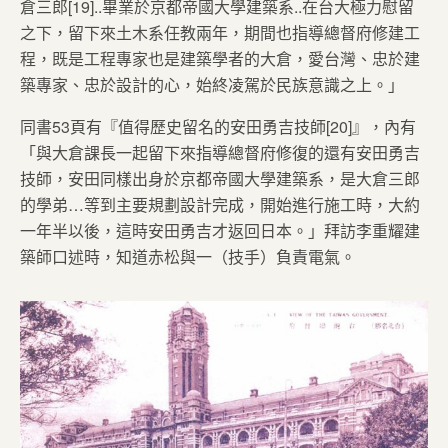
倉三郎[19]..畢業於京都帝國大學建築系..在台大極力慰留
之下，留下來土木系任教兩年，期間也指導總督府修建工
程，既是工程專家也是建築學者的大倉，愛台灣、忠於建
築專家、忠於設計的心，始終凌駕於民族意識之上。」
同書53頁有『值得歷史留名的安田勇吉技師[20]』，內有
「與大倉課長一起留下來指導總督府修復的還有安田勇吉
技師，安田同樣出身於京都帝國大學建築系，是大倉三郎
的學弟…等到主要規劃設計完成，開始進行施工時，大約
一年半以後，這時安田勇吉才返回日本。」拜訪李重耀建
築師口述時，知道赤松與一（技手）負責電氣。