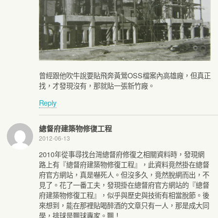
曾經跟他吹牛說要貼飛奔黃鶯OSS檔案內高雄廠，但真正
找，才發現沒有，那就貼一張新竹廠。
Reply
總督府建築物修復工程
2012-06-13
2010年從事尋找台灣總督府修復之相關資料時，發現網
路上有『總督府建築物修復工程』，此資料竟然掛在總督
府官方網站，真是嚇死人。但沒多久，竟然脫網而出，不
見了。花了一番工夫，發現掛在總督府官方網站的『總督
府建築物修復工程』，似乎與歷史與技術有相當脫節。後
來想到，能在那裡貼喝醉酒的文章只有一人，那是成大同
學，排球是飄球專家。飄！