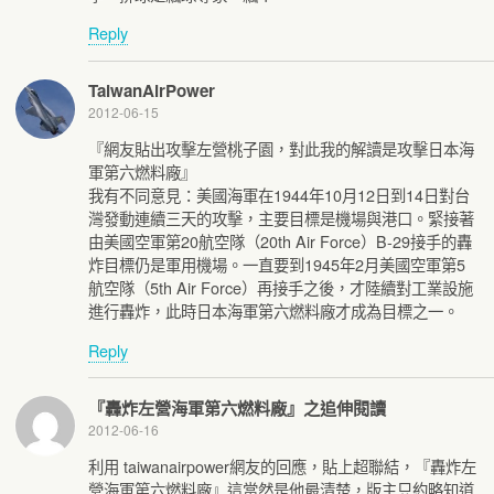
Reply
TaiwanAirPower
2012-06-15
『網友貼出攻擊左營桃子園，對此我的解讀是攻擊日本海
軍第六燃料廠』
我有不同意見：美國海軍在1944年10月12日到14日對台
灣發動連續三天的攻擊，主要目標是機場與港口。緊接著
由美國空軍第20航空隊（20th Air Force）B-29接手的轟
炸目標仍是軍用機場。一直要到1945年2月美國空軍第5
航空隊（5th Air Force）再接手之後，才陸續對工業設施
進行轟炸，此時日本海軍第六燃料廠才成為目標之一。
Reply
『轟炸左營海軍第六燃料廠』之追伸閱讀
2012-06-16
利用 taiwanairpower網友的回應，貼上超聯結，『轟炸左
營海軍第六燃料廠』這當然是他最清楚，版主只約略知道