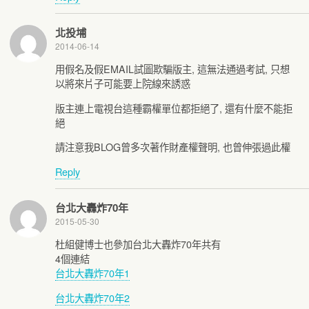
北投埔
2014-06-14
用假名及假EMAIL試圖欺騙版主, 這無法通過考試, 只想
以將來片子可能要上院線來誘惑
版主連上電視台這種霸權單位都拒絕了, 還有什麼不能拒
絕
請注意我BLOG曾多次著作財產權聲明, 也曾伸張過此權
Reply
台北大轟炸70年
2015-05-30
杜組健博士也參加台北大轟炸70年共有
4個連結
台北大轟炸70年1
台北大轟炸70年2