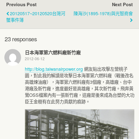
Previous Post
Next Post
20120517~20120520台灣河
陳海沙(1895-1978)與光智商會
蟹事件簿
23 responses
日本海軍第六燃料廠新竹廠
2012-06-12
http://blog.taiwanairpower.org
網友貼出攻擊左營桃子
園，對此我的解讀是攻擊日本海軍第六燃料廠（戰後改名
高雄煉油廠），海軍第六燃料廠有3個廠，高雄廠、台中
港廠及新竹廠，進度最好是高雄廠，其次新竹廠。飛奔黃
鶯OSS檔案內有一張新竹廠，這廠是後來成為台塑的大功
臣王金樹有在此努力貢獻的痕跡。