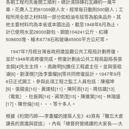
各期工程均先後開工順利，總計清除磚石瓦礫約一萬牛
車，花費人工約81009餘人次，經常每日動則500餘人；工
程所用全部之材料除一部分如柏油毛毯等為舶來品外，其
他主要材料均為本省或本國出品，截至1948年8月為止，
計已使用水泥28000餘包、鋼筋104241公斤、紅磚
508600塊、檜木6778石和玻璃45900平方公尺等。
1947年7月經台灣省政府建設廳公共工程局計劃修復，
並於1948年底修復完成。修復計劃由公共工程局副局長張
金鎔[4]先生主持，，高啟明[5]擔任工程處主任。並與張祖
濬[6]、劉漢傑[7]及李重耀[8]等共同修復設計。1947年9月
6日正式開工，參與此項工程之監工人員包括：陳福坤
[9]、張錫金[10]、黃建枝[11]、陳阿添[12]、周信雄[13]
（電氣）、杜振興[14]、蔣榮茂[15]、陳連棠[16]、林瑞盛
[17]、陳世倫[18]‧‧‧等十多人。
根據《桁間巧師──李重耀的建築人生》43頁有『難忘大倉
課長的賞識與提拔』，內有「總督府營繕課的大家長──大