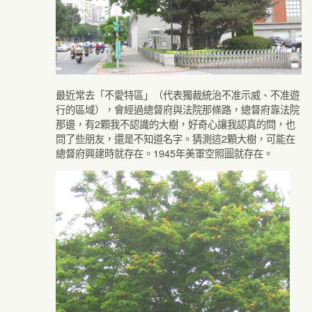
最近常去「不愛特區」（代表獨裁統治不准示威、不准遊
行的區域），會經過總督府與法院那條路，總督府靠法院
那邊，有2顆我不認識的大樹，好奇心讓我認真的問，也
問了些朋友，還是不知道名字。猜測這2顆大樹，可能在
總督府興建時就存在。1945年美軍空照圖就存在。