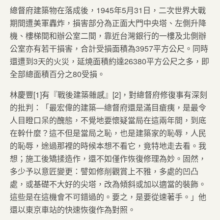
總督府建築物在落成後，1945年5月31日，二次世界大戰
期間遭美軍轟炸，損害部分為正面大門中央塔、左側升降
機、樓梯間和辦公室二間，靠近台灣銀行的一樓及北側辦
公室亦有若干損害，合計受損面積為3957平方公尺。同時
還遭到3天的火災，延燒面積約達26380平方公尺之多，即
全部總面積百分之80受損。
林慶豐[1]有『戰後建築雜感』[2]，對總督府修復事有深刻
的批判：「最宏偉的建築—總督府還是滿目瘡痍，是最令
人目瞪口呆的醜態，不覺地要懷疑當局在這兩年間，到底
在幹什麼？這不但是當局之恥，也是建築家的恥辱，人民
的恥辱，途過那裡的時候本想不看它，竟特地走去看。我
想；施工後矯揉造作，還不如僅作恢復修理為妙。固然，
多少予以意匠變更：譬如修削觀賞上不雅，多處的凹凸
處，或基礎不大好的尖塔，改為傾斜或加以適當的裝飾。
這些是在這機會不可錯過的。要之，是要從速著手。」他
還以東京車站的快速恢復作為對照。