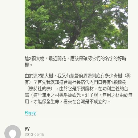
這2顆大樹，最近開花，應該是確認它們的名字的好時
機。
由於這2顆大樹，我又有總督府周邊到底有多少奇樹（稀
有）？首先我就知道台電社長宿舍內門口旁有1顆櫟樹
（櫟詩社的櫟），由於它是所謂廢材，在功利主義的台
灣，這些無用之材幾乎被砍光。莊子說，無用之材由於無
用，才能保全生命，看來在台灣是不成立的。
Reply
yy
2013-05-15