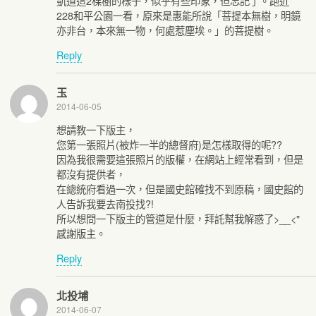
凱道這2棵樹的樣子，似乎有些印象，但忘記了。跑近
228和平公園一看，原來是惠能所說「菩提本無樹，明鏡
亦非台，本來無一物，何處惹塵埃。」的菩提樹。
Reply
玉
2014-06-05
想請教一下版主，
您第一張照片(被炸一半的總督府)是怎樣取得的呢??
因為我很需要這張照片的版權，在網站上經常看到，但是
都沒有提供者，
在總統府看過一次，但是國史館確找不到原稿，國史館的
人告訴我要去南投找?!
所以想問一下版主的管道是什麼，拜託幫我解惑了>__<"
感謝版主。
Reply
北投埔
2014-06-07