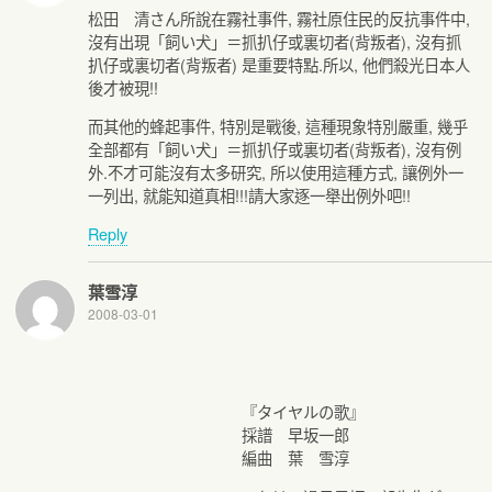
松田 清さん所說在霧社事件, 霧社原住民的反抗事件中,
沒有出現「飼い犬」＝抓扒仔或裏切者(背叛者), 沒有抓
扒仔或裏切者(背叛者) 是重要特點.所以, 他們殺光日本人
後才被現!!
而其他的蜂起事件, 特別是戰後, 這種現象特別嚴重, 幾乎
全部都有「飼い犬」＝抓扒仔或裏切者(背叛者), 沒有例
外.不才可能沒有太多研究, 所以使用這種方式, 讓例外一
一列出, 就能知道真相!!!請大家逐一舉出例外吧!!
Reply
葉雪淳
2008-03-01
『タイヤルの歌』
採譜 早坂一郎
編曲 葉 雪淳