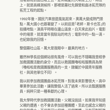
上，就是高峰測候所，那裡是霧社先鋒營和曲冰拓荒隊的
拓荒工程的起點。
1992年後，國民汽車旅遊風氣起來，奧萬大變成熱門景
點，萬大國小也跟著變了。以前這是｢老師，斯卡也答｣的
拍攝地點，演員平時睡在廬山溫泉，白天來此拍片。電影
中的場景，就是當年我駐站的地方；電影中的一點一滴，
也紀錄我的回憶。
整個霧社山區，萬大是我眼中，最美的地方。
雖然林學長這個網站很有風骨，可以我也不隱瞞我曾經參
加救國團活動的身分，而且以救國團嚕啦啦服務員為榮
（嚕啦啦是救國團服務員的一支，隸屬於中國青年服務
社，與其他單位不同）。
我以前參加救國團曲冰拓荒隊，對我未來影響很大，高中
畢業參加此活動，讓我整個人活了過來。所以去甄選服務
員，純粹只是一種奉獻的心理。
我大學時代參加救國團活動，父親沒說話，如果我早知道
父親的遭遇，也不會去參加這種團體，至此也感念父親的