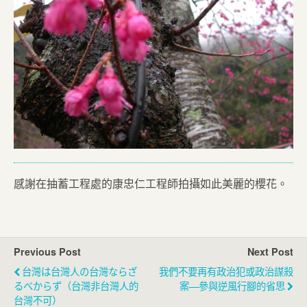
感謝在抽蓄工程處的康忠仁工程師拍攝如此美麗的櫻花。
Previous Post
Next Post
台灣は台灣人の台灣ならざ
我們不要再有政治犯或政治謀殺
るべからず（台灣非台灣人的
案—參與逆風行腳的省思
台灣不可）