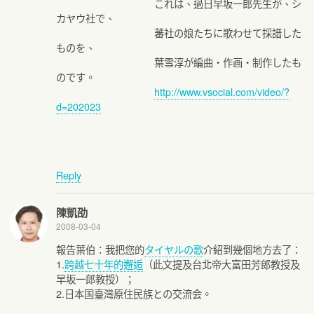
これは、過日早坂一郎先生が、シ
カヤウ社で、
蕃社の娘たちに歌わせて採譜した
ものを、
葉雪淳が編曲・作画・制作したも
のです。
http://www.vsocial.com/video/?
d=202023
Reply
陳凱劭
2008-03-04
報告葉伯：我把您的
タイヤルの歌
介紹到幾個地方去了：
1.
跨越七十年的邂逅
（此文提及台北帝大富田芳郎教授及
早坂一郎教授）；
2.日本国臺灣原住民族との交流会。