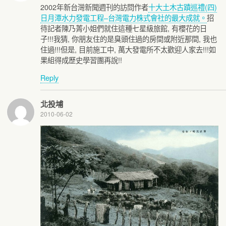
2002年新台灣新聞週刊的訪問作者
十大土木古蹟巡禮(四)
日月潭水力發電工程–台灣電力株式會社的最大成就。
招
待記者陳乃菁小姐們就住這種七星級旅館, 有櫻花的日
子!!!我猜, 你朋友住的是臭頭住過的房間或附近那間, 我也
住過!!!但是, 目前施工中, 萬大發電所不太歡迎人家去!!!如
果組得成歷史學習團再說!!
Reply
北投埔
2010-06-02