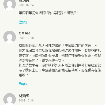
林炳炎
2008-07-24
年底明年初你記得組隊, 再找我當嚮導員!!
Reply
OMAR
2008-10-18
有關親愛國小萬大分部旁邊的「美國顧問住的宿舍」。
剛才我同學打電話跟我嗆聲說他昨晚住那裡，有櫻花的話
會更讚。我問他怎能有辦法，他故作神秘說有管道，還說
等到櫻花開了，還要來住一次。
能否請教學長，我們這種外人有辦法住到這種七星級旅館
嗎？還有上口可眺望碧湖的那棟老招待所，現在還有在使
用嗎？
Reply
林炳炎
2008-10-18