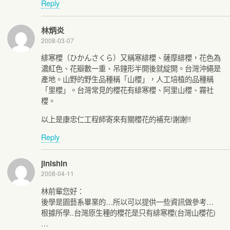
Reply
林炳炎
2008-03-07
緋寒櫻（ひかんさくら）又稱寒緋櫻、薩摩緋櫻，花色為
濃紅色、花瓣數一重、吊鐘形半開後就綻開。台灣沖繩是
產地。山野的野生品種稱「山櫻」，人工培植的品種稱
「里櫻」。台灣常見的櫻花有緋寒櫻、阿里山櫻、霧社
櫻。
以上是康忠仁工程師寄來有關櫻花的補充!謝謝!!
Reply
jinishin
2008-04-11
林前輩您好：
後學是園藝系畢業的…所以可以提供一些資訊做參考…
根據所學..台灣原生種的櫻花是只有緋寒櫻(台灣山櫻花)
…