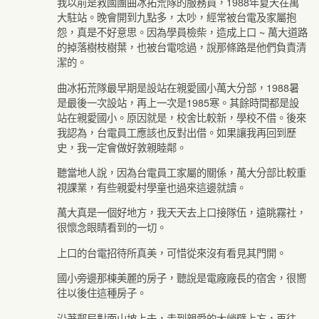
我以前是救國團曲冰拓荒隊的服務員，1988年夏天在萬
大駐站。晚會開到九點多，太吵，經常被台電及家屬抱
怨，真是不好意思。因為學員檢柴，造成上口 ~ 萬大道路
的掉落樹枝樹葉，也被台電唸過，說那條路是他們負責清
潔的。
曲冰拓荒隊最早期是設站在親愛國小萬大分部，1988暑
是最後一次設站，再上一次是1985寒。其餘時間都是設
站在親愛國小。原因就是，校舍比較新，學校不借。後來
我認為，台電員工應該也反對出借。如果讓我再回到歷
史，我一定會做好敦親睦鄰。
聽當地人說，因為台電員工家屬的關係，萬大分部比較重
視課業，有些親愛村學童也過來這邊就讀。
萬大真是一個好地方，我天天去上口接隊伍，遠眺霧社，
很懷念眼睛看到的一切。
上口的台電招待所真美，可惜從來沒有看見其門開。
國小旁邊那棟美麗的房子，聽說是電廠廠長的宿舍，很嚮
往以後住這種房子。
沿著郵局對面山坡上去，走到親愛的大峭壁上方，再往