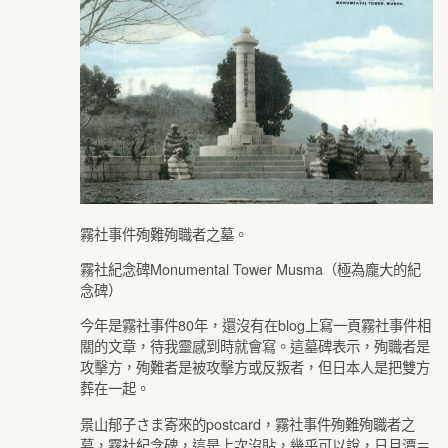
霧社事件殉難殉職者之墓。
霧社紀念碑Monumental Tower Musma（極為龐大的紀
念碑）
今年是霧社事件80年，還沒有在blog上寫一頁霧社事件相
關的文章，待我靈感到時就會寫。這墓碑表示，殉職者是
攻擊方，殉難者是被攻擊方或反叛者，但日本人是把雙方
葬在一起。
景山郁子さま寄來的postcard，霧社事件殉難殉職者之
墓，霧社紀念碑，這是上次沒貼，幾乎可以說，日月潭＝