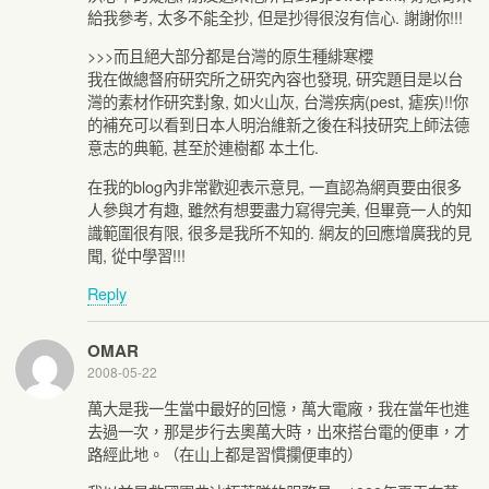
給我參考, 太多不能全抄, 但是抄得很沒有信心. 謝謝你!!!
>>>而且絕大部分都是台灣的原生種緋寒櫻
我在做總督府研究所之研究內容也發現, 研究題目是以台
灣的素材作研究對象, 如火山灰, 台灣疾病(pest, 瘧疾)!!你
的補充可以看到日本人明治維新之後在科技研究上師法德
意志的典範, 甚至於連樹都 本土化.
在我的blog內非常歡迎表示意見, 一直認為網頁要由很多
人參與才有趣, 雖然有想要盡力寫得完美, 但畢竟一人的知
識範圍很有限, 很多是我所不知的. 網友的回應增廣我的見
聞, 從中學習!!!
Reply
OMAR
2008-05-22
萬大是我一生當中最好的回憶，萬大電廠，我在當年也進
去過一次，那是步行去奧萬大時，出來搭台電的便車，才
路經此地。（在山上都是習慣攔便車的）