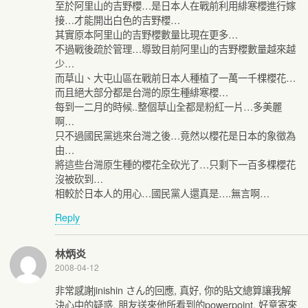
至於阿里山的吉野櫻…是日本人在戰前利用緋寒櫻進行嫁
接…才能開出白色的吉野櫻…
其實原本阿里山的吉野櫻數量比現在更多…
不過戰後疏於管理…導致目前阿里山的吉野櫻數量越來越
少…
而草山、大屯山區在戰前日本人種植了一萬一千棵櫻花…
而且絕大部分都是台灣的原生種緋寒櫻…
每到一二月的時候..整個草山全都是粉紅一片…多美麗
啊…
只不過國民黨逃來台灣之後…竟然以櫻花是日本的象徵為
由…
將這些台灣原生種的櫻花全砍光了…只剩下一百多棵櫻花
沒被砍到…
相較於日本人的用心…國民黨人還真是….無言啊…
Reply
林炳炎
2008-04-12
非常感謝jinishin さん的回應, 真好, 你的貼文總算讓我解
決心中的疑惑, 朋友送來他所看到的powerpoint, 好意寄來