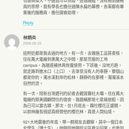
包容與偉大。不過我可以保證，這個團體，沒有箝制服務
員的思想，我有學長也擔任過陳水扁的幕僚，各黨都有畢
業後的服務員，擔任國會助理。
Reply
林炳炎
2008-05-23
這附近都是我去過的地方。有一次，去做施工品質查核，
住在萬大電廠到奧萬大之中間，那是荒廢的工地
campus，為隧道補休再恢復使用。下班後，沒地方跑，
就走路到進水口（上口），去享受沒有人的寧靜，整個山
都是你的。濁水溪對岸的松林，靜靜的在那裡，濁濁溪水
自然的流。
有一次，陪新台灣週刊的記者去觀賞霧社大壩，住在萬大
電廠的原美國顧問住的宿舍，我戲稱那是七星級旅館，因
為已可以當古蹟，那次，在1月底去，霧社櫻花正盛開，
以前林廠長很認真經營他的櫻花林，真是人間仙境。
921大地震後的年底，帶一群朋友去觀察，其中一個日本
女學生（博士生），她剛從她剛從災區救災回來，也參加