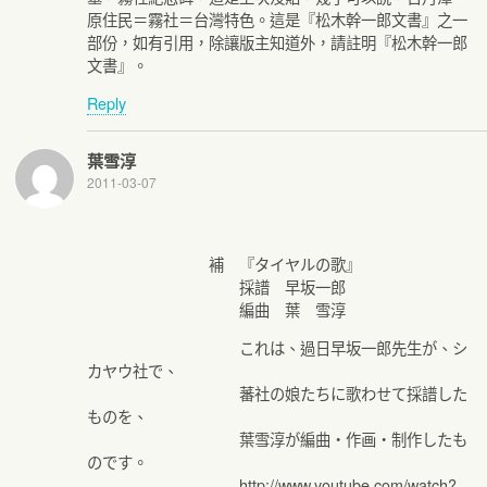
原住民＝霧社＝台灣特色。這是『松木幹一郎文書』之一
部份，如有引用，除讓版主知道外，請註明『松木幹一郎
文書』。
Reply
葉雪淳
2011-03-07
補 『タイヤルの歌』
採譜 早坂一郎
編曲 葉 雪淳
これは、過日早坂一郎先生が、シ
カヤウ社で、
蕃社の娘たちに歌わせて採譜した
ものを、
葉雪淳が編曲・作画・制作したも
のです。
http://www.youtube.com/watch?