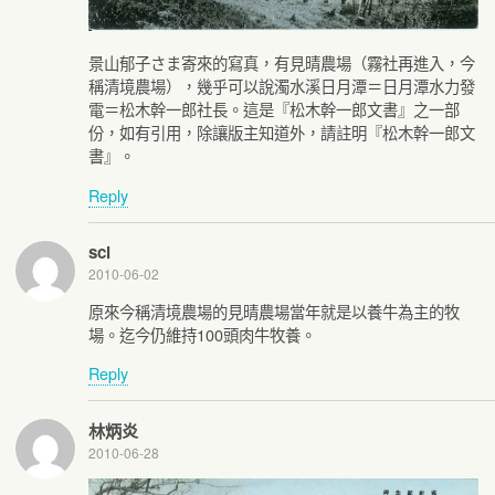
景山郁子さま寄來的寫真，有見晴農場（霧社再進入，今
稱清境農場），幾乎可以說濁水溪日月潭＝日月潭水力發
電＝松木幹一郎社長。這是『松木幹一郎文書』之一部
份，如有引用，除讓版主知道外，請註明『松木幹一郎文
書』。
Reply
scl
2010-06-02
原來今稱清境農場的見晴農場當年就是以養牛為主的牧
場。迄今仍維持100頭肉牛牧養。
Reply
林炳炎
2010-06-28