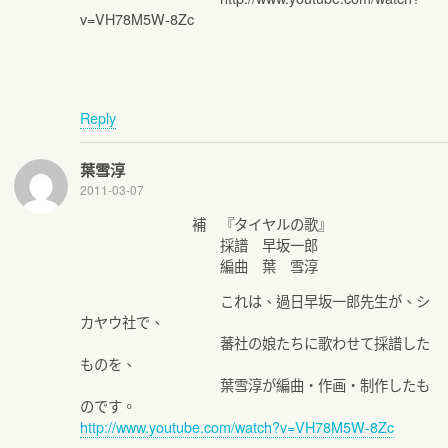
v=VH78M5W-8Zc
Reply
葉雪淳
2011-03-07
補 『タイヤルの歌』
採譜 早坂一郎
編曲 葉 雪淳
これは、過日早坂一郎先生が、シ
カヤウ社で、
蕃社の娘たちに歌わせて採譜した
ものを、
葉雪淳が編曲・作画・制作したも
のです。
http://www.youtube.com/watch?v=VH78M5W-8Zc