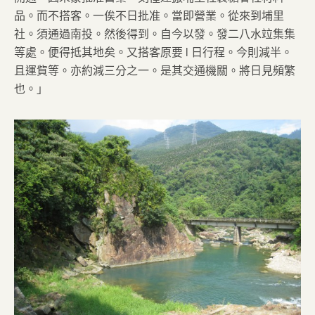
品。而不搭客。一俟不日批准。當即營業。從來到埔里
社。須通過南投。然後得到。自今以發。發二八水竝集集
等處。便得抵其地矣。又搭客原要 l 日行程。今則減半。
且運貲等。亦約減三分之一。是其交通機關。將日見頻繁
也。」