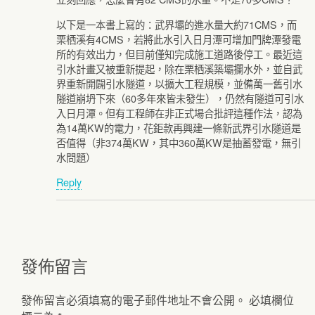
以下是一本書上寫的：武界壩的進水量大約71CMS，而
栗栖溪有4CMS，若將此水引入日月潭可增加門牌潭發電
所的有效出力，但目前僅知完成施工道路後停工。最近這
引水計畫又被重新提起，除在栗栖溪築壩攔水外，並自武
界重新開闢引水隧道，以擴大工程規模，並備萬一舊引水
隧道崩坍下來（60多年來皆未發生），仍然有隧道可引水
入日月潭。但有工程師在非正式場合批評這種作法，認為
為14萬KW的電力，花鉅款再興建一條新武界引水隧道是
否值得（非374萬KW，其中360萬KW是抽蓄發電，無引
水問題）
Reply
發佈留言
發佈留言必須填寫的電子郵件地址不會公開。
必填欄位