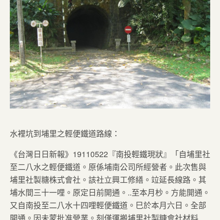
水裡坑到埔里之輕便鐵道路線：
《台灣日日新報》19110522『南投輕鐵現狀』「自埔里社
至二八水之輕便鐵道。原係埔南公司所經營者。此次售與
埔里社製糖株式會社。該社立興工修繕。竝延長線路。其
埔水間三十一哩。原定日前開通。..至本月杪。方能開通。
又自南投至二八水十四哩輕便鐵道。巳於本月六日。全部
開通。因未蒙批准營業。刻僅運搬埔里社製糖會社材料