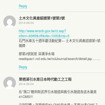
Reply
土木文化資產認證第1號第2號
2014-09-04
http://www.wranb.gov.tw/ct.asp?
xItem=6989&ctNode=1000&mp=5
石門水庫五十週年慶活動紀實— 土木文化資產認證第1號
揭牌
那第2號就是 深溝淨水場
readopac1.ncl.edu.tw/nclJournal/search/detail.jsp……..
Reply
栗栖溪引水是日本時代動工之工程
2014-09-04
在”落口”聽到新武界引水隧道與舊引水隧道各送水量是
41CMS!!!
立刻回應，怎麼會有82 CMS的水量。不是70多CMS？