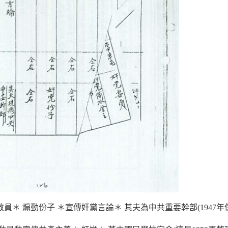
教員＊ 煽動份子 ＊宣傳奸黨言論＊ 其夫為中共重要幹部(1947年