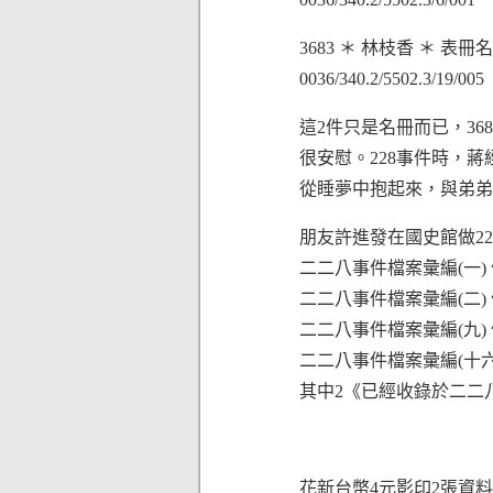
3683 ＊ 林枝香 ＊ 
0036/340.2/5502.3/19/005
這2件只是名冊而已，3
很安慰。228事件時，
從睡夢中抱起來，與弟弟
朋友許進發在國史館做2
二二八事件檔案彙編(一) 侯坤
二二八事件檔案彙編(二) 侯坤
二二八事件檔案彙編(九) 侯坤
二二八事件檔案彙編(十六) 
其中2《已經收錄於二二八
花新台幣4元影印2張資