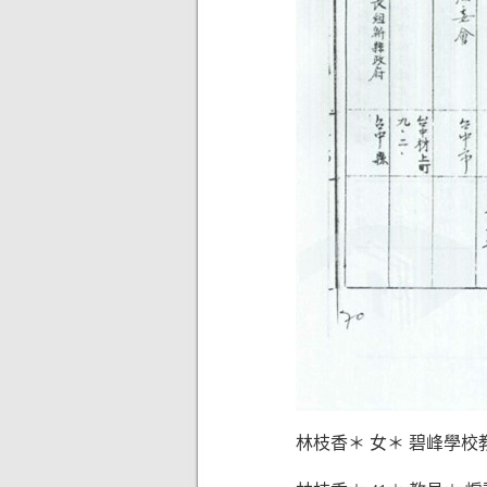
林枝香＊ 女＊ 碧峰學校