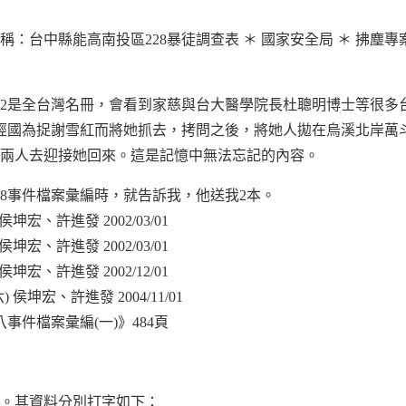
表冊名稱：台中縣能高南投區228暴徒調查表 ＊ 國家安全局 ＊ 拂塵
682是全台灣名冊，會看到家慈與台大醫學院長杜聰明博士等很
蔣經國為捉謝雪紅而將她抓去，拷問之後，將她人拋在烏溪北岸萬
兩人去迎接她回來。這是記憶中無法忘記的內容。
28事件檔案彙編時，就告訴我，他送我2本。
宏、許進發 2002/03/01
宏、許進發 2002/03/01
宏、許進發 2002/12/01
侯坤宏、許進發 2004/11/01
事件檔案彙編(一)》484頁
料。其資料分別打字如下：