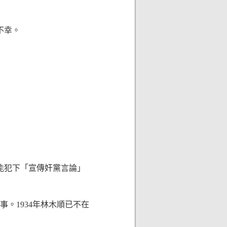
不幸。
那能犯下「宣傳奸黨言論」
。1934年林木順已不在