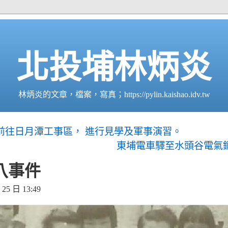
北投埔林炳炎
林炳炎的文章，檔案，寫真；https://pylin.kaishao.idv.tw
前往日月潭工事區， 進行見學及軍事演習。
東埔電車驛至水頭谷電氣
八事件
5 日 13:49