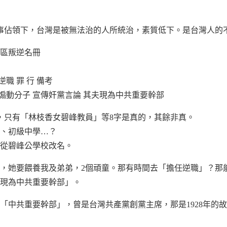
事佔領下，台灣是被無法治的人所統治，素質低下。是台灣人的
區叛逆名冊
逆職 罪 行 備考
 煽動分子 宣傳奸黨言論 其夫現為中共重要幹部
0字，只有「林枝香女碧峰教員」等8字是真的，其餘非真。
、初級中學…？
年從碧峰公學校改名。
之外，她要餵養我及弟弟，2個頑童。那有時間去「擔任逆職」？
現為中共重要幹部」。
「中共重要幹部」，曾是台灣共產黨創黨主席，那是1928年的故事