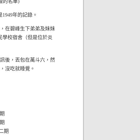
理的名單)
1949年的記錄。
校，在碧峰生下弟弟及妹妹
民學校宿舍（但是位於炎
訊後，丟包在萬斗六，然
理，沒吃就睡覺。
四期
一期
二期