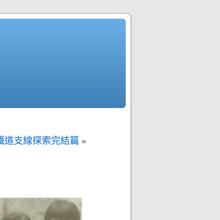
鐵道支線探索完結篇
»