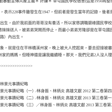
煽動暴動宣傳共產主義＊ 奸嫌＊ 草屯國民學校宿舍(這是1950再整
表示228事件雖發生在1947，但前者是發生當年的記錄，後者是
學校出生，由於我前面的哥哥沒有養活，所以家慈調職碧峰國民學
將妹妹送人，被弟弟哭鬧而停止，而最小弟弟芳隆卻是在草屯國
路）內出生。
象，就是住在平林橋溪州家，晚上被大人挖起來，要去迎接被審
州家的媽媽。但睡神還是讓我繼續睡。那天，我們兄弟2人沒人
>>>>>>>>>>>>>>>
長林景元事蹟紀略
元事蹟紀略（一）∕林身振、林炳炎 高雄文獻 2012 第二卷第
元事蹟紀略（二）∕林身振、林炳炎 高雄文獻 2013 第三卷第
元事蹟紀略（三）／林身振、林炳炎 高雄文獻 2013 第三卷第