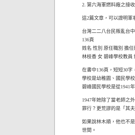
2. 第六海軍燃料廠之接收
這2篇文章，可以證明軍
台灣二二八台民叛亂台中
136頁
姓名 性別 原任職別 擔任
林枝香 女 碧峰學校教員
在書中136頁，短短3
學校是幼稚園、國民學校
碧峰國民學校是從1941
1947年她除了當老師
罪行？更荒謬的是「其夫
如果說林木順，他也不是
世間。