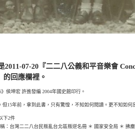
是
2011-07-20
『二二八公義和平音樂會 Concert 
eace』的回應欄裡。
》侯坤宏 許進發編 2004年國史館印行。
。但15年前，拿到此書，只有驚惶，不知如何閱讀。更不知如何
以下2件
 表冊名稱：台灣二二八台民叛亂台北區叛逆名冊 ＊ 國家安全局 ＊ 