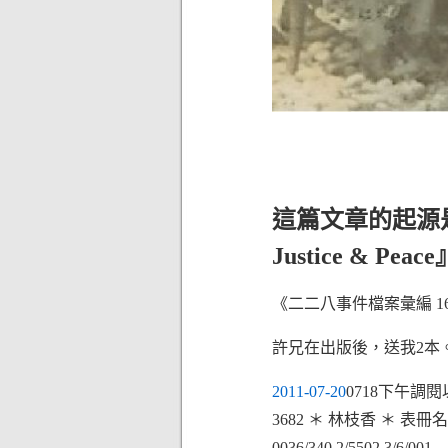
這篇文章的起源
Justice & P
《二二八事件檔案彙編 16
許兄在出版後，送我2本
2011-07-20
0718下午調閱
3682 ＊ 林枝香 ＊
0036/340.2/5502.3/6/001