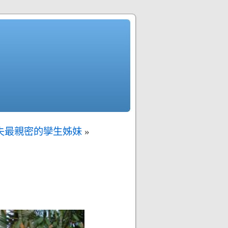
失最親密的孿生姊妹
»