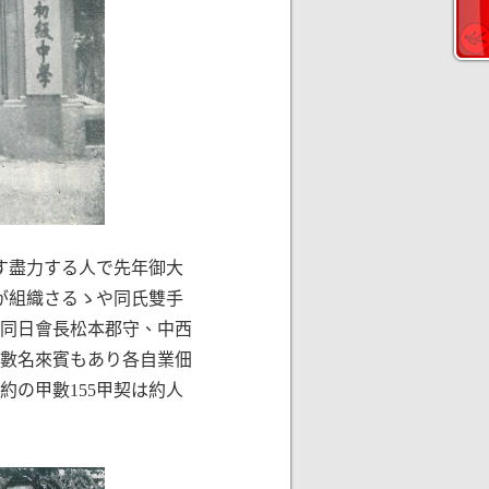
ます盡力する人で先年御大
が組織さるゝや同氏雙手
行同日會長松本郡守、中西
數名來賓もあり各自業佃
の甲數155甲契は約人