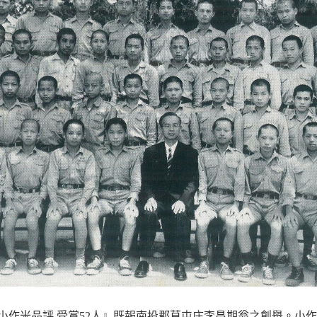
屯李瑞記 小作米品評 受賞52人』既報南投郡草屯庄李昌期翁之創舉。小