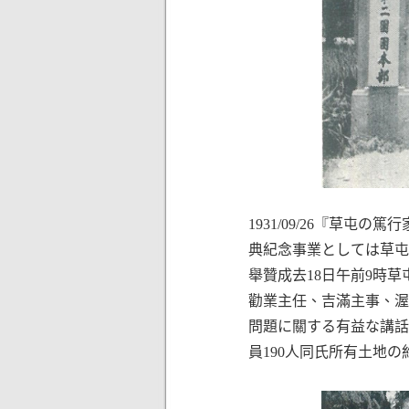
1931/09/26『草
典紀念事業としては草屯
舉贊成去18日午前9時
勸業主任、吉滿主事、渥
問題に關する有益な講話
員190人同氏所有土地