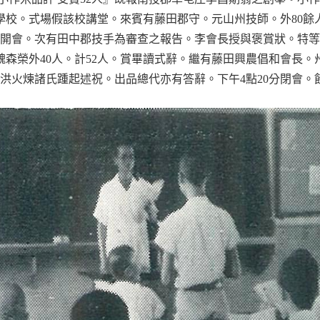
公學校。式場假該校講堂。來賓有藤田郡守。元山州技師。外80
開會。次有田中郡技手為審查之報告。李會長授與褒賞狀。特等
魏森榮外40人。計52人。賞畢讀式辭。繼有藤田興農倡和會長
洪火煉諸氏踵起述祝。出品總代亦有答辭。下午4點20分閉會。