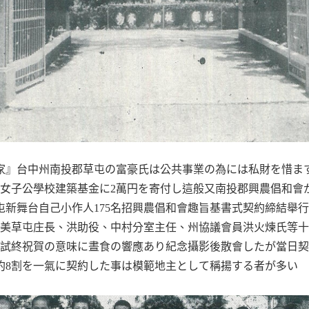
屯の篤行家』台中州南投郡草屯の富豪氏は公共事業の為には私財を惜
女子公學校建築基金に2萬円を寄付し這般又南投郡興農倡和會
草屯新舞台自己小作人175名招興農倡和會趣旨基書式契約締結舉
美草屯庄長、洪助役、中村分室主任、州協議會員洪火煉氏等十
試終祝賀の意味に晝食の響應あり紀念攝影後散會したが當日契約
の約8割を一氣に契約した事は模範地主として稱揚する者が多い