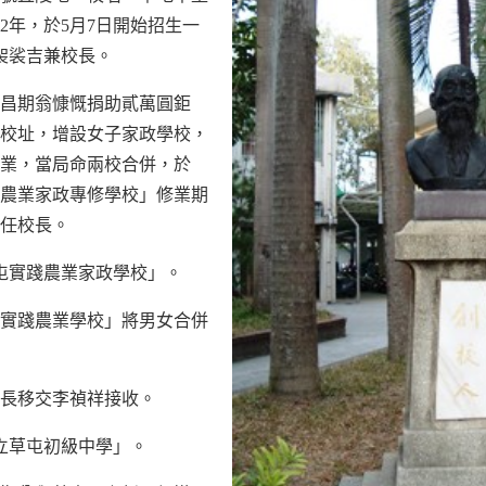
2年，於5月7日開始招生一
田袈裟吉兼校長。
李昌期翁慷慨捐助貳萬圓鉅
為校址，增設女子家政學校，
業，當局命兩校合併，於
草屯農業家政專修學校」修業期
實任校長。
「草屯實踐農業家政學校」。
草屯實踐農業學校」將男女合併
川校長移交李禎祥接收。
「縣立草屯初級中學」。