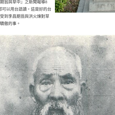
期翁與草中』之新聞報導8
都可以用台語讀，這是好的台
受到李昌期翁與洪火煉對草
驕傲的事。