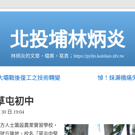
北投埔林炳炎
林炳炎的文章，檔案，寫真；https://pylin.kaishao.idv.tw
大壩戰後復工之技術轉變
悼！妹瀨橋痛
草屯初中
0 日 19:04
和地方人士籌設農業實習學校，
3號丘陵地，校名「草屯中堅