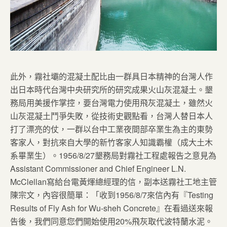
此外，霧社壩的混凝土配比由一群具日本精神的台灣人作
出日本時代台灣中央研究所的研究成果火山灰混凝土。墾
務局用美援作掌控，要台灣電力使用飛灰混凝土，雖然火
山灰混凝土鬥爭失敗，從技術史觀點看，台灣人替日本人
打了漂亮的仗，一群以台中工業夜間部卒業生為主的東勢
客家人，對抗來自大學的新竹客家人知識霸權（成大土木
系畢業生）。1956/8/27墾務局對霧社工程處報告之意見為
Assistant Commissioner and Chief Engineer L.N.
McClellan寫給台電黃煇總經理的信，副本送霧社工地主管
陳宗文，內容很簡單：「收到1956/8/7來信內有『Testing
Results of Fly Ash for Wu-sheh Concrete』在看過送來報
告後，我們同意您們開始使用20%飛灰取代波特蘭水泥。