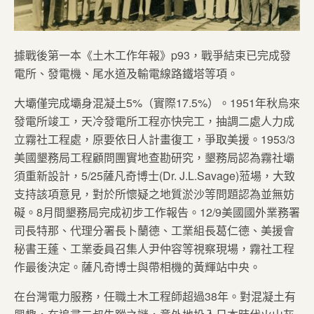
據戰後第一本《土木工作年報》p93，戰爭結束已完成發
電所、發電機、尾水道及輸電線路鐵塔等項。
大壩僅完成壩身混凝土5%（實際17.5%）。1951年秋烏來
發電所竣工，天冷發電所工程亦快完工，抽調二處人力成
立霧社工程處，原要依日人計畫復工，爭取美援。1953/3
美國墾務局工程顧問團實地查勘研究，墾務局認為霧社壩
須重新設計，5/25薩凡奇博士(Dr. J.L.Savage)蒞場，大致
支持該項意見，對於所懷疑之地質淤沙等問題認為並無妨
礙。8月間墾務局完成初步工作報告。12/9美國國外業務署
司長特那、代理分署長卜蘭德、工業組長葛仁德、美援會
秘書王蓬、工業委員召集人尹仲容等視察現場，霧社工程
作最後決定。薩凡奇博士與帶相機的黃輝站中央。
在台灣電力服務，任職土木工程師超過38年。對混凝土有