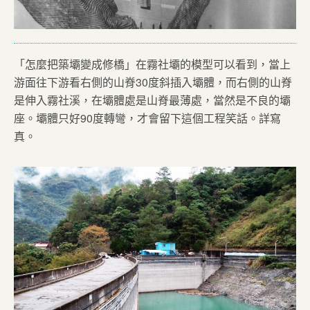
「怎麼把築壩變成修橋」在霧社壩的模型可以看到，當上
游面往下游看右側的山脊30度斜插入壩體，而右側的山脊
是伸入霧社溪，在壩體處是山脊最薄處，當然是不良的壩
座。壩體只好90度轉彎，才會留下這個工程笑話。詳寫
真。