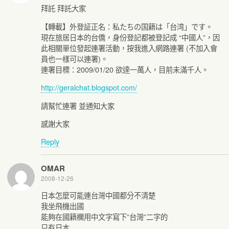
拜託 拜託大家
【轉載】外登証正名：私たちの国籍は「台湾」です。
現在旅居日本的台僑，身份登記都被登記成 “中國人”，因
此相關單位發起連署活動，按我進入網路連署 (不加入會
員也一樣可以連署)。
連署目標：2009/01/20 欲達一萬人，目前未滿千人。
http://geralchat.blogspot.com/
請幫忙連署 並通知大家
感謝大家
Reply
OMAR
2008-12-26
日本怎麼可能連台灣中國都分不清楚
我坐飛機出國
能夠在國籍欄用中文字寫下”台灣”二字的
只有日本