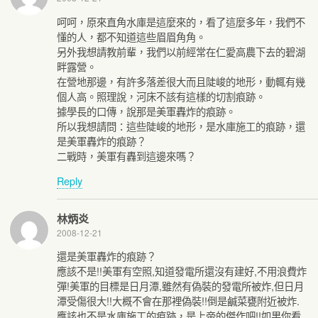
呵呵，原來直角水庫是這麼來的，看了這麼多年，我們不
懂的人，都不知道這些眉眉角角。
另外我想請教前輩，我們以前經常在仁愛高農下去的碧湖
畔露營。
在營地那邊，有許多落差很大而且陡峻的地形，動輒有幾
個人高。照理說，河床不該有這樣的切割痕跡。
據學長的口傳，說那是美軍轟炸的痕跡。
所以我想請問：這些陡峻的地形，是水庫施工的痕跡，還
是美軍轟炸的痕跡？
二戰時，美軍有轟到這邊來嗎？
Reply
林炳炎
2008-12-21
還是美軍轟炸的痕跡？
應該不是!!美軍有空照,知道發電所還沒有建好,不用浪費炸
彈!美軍的目標是日月潭,雖然有偽裝的發電所被炸,但日月
潭受傷很大!!大概不會在那裡偽裝!!倒是鹹菜甕附近被炸.
應該也不是水庫施工的痕跡，是上帝的傑作吧!!如果你看