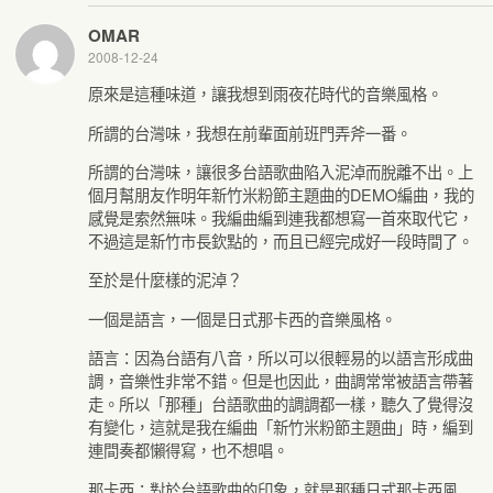
OMAR
2008-12-24
原來是這種味道，讓我想到雨夜花時代的音樂風格。
所謂的台灣味，我想在前輩面前班門弄斧一番。
所謂的台灣味，讓很多台語歌曲陷入泥淖而脫離不出。上
個月幫朋友作明年新竹米粉節主題曲的DEMO編曲，我的
感覺是索然無味。我編曲編到連我都想寫一首來取代它，
不過這是新竹市長欽點的，而且已經完成好一段時間了。
至於是什麼樣的泥淖？
一個是語言，一個是日式那卡西的音樂風格。
語言：因為台語有八音，所以可以很輕易的以語言形成曲
調，音樂性非常不錯。但是也因此，曲調常常被語言帶著
走。所以「那種」台語歌曲的調調都一樣，聽久了覺得沒
有變化，這就是我在編曲「新竹米粉節主題曲」時，編到
連間奏都懶得寫，也不想唱。
那卡西：對於台語歌曲的印象，就是那種日式那卡西風