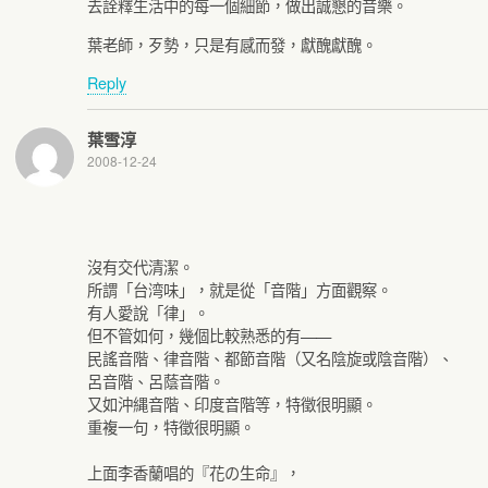
去詮釋生活中的每一個細節，做出誠懇的音樂。
葉老師，歹勢，只是有感而發，獻醜獻醜。
Reply
葉雪淳
2008-12-24
沒有交代清潔。
所謂「台湾味」，就是從「音階」方面觀察。
有人愛說「律」。
但不管如何，幾個比較熟悉的有——
民謠音階、律音階、都節音階（又名陰旋或陰音階）、
呂音階、呂蔭音階。
又如沖縄音階、印度音階等，特徵很明顯。
重複一句，特徵很明顯。
上面李香蘭唱的『花の生命』，