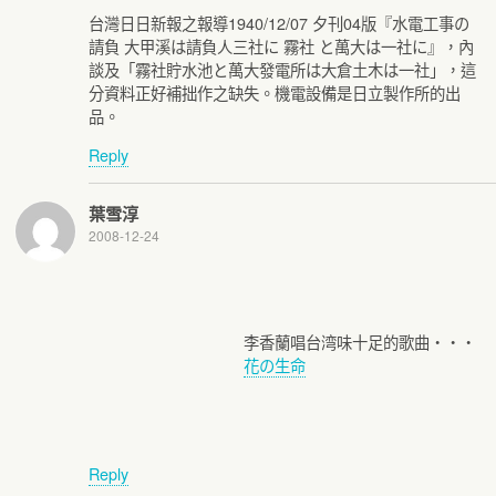
台灣日日新報之報導1940/12/07 夕刊04版『水電工事の
請負 大甲溪は請負人三社に 霧社 と萬大は一社に』，內
談及「霧社貯水池と萬大發電所は大倉土木は一社」，這
分資料正好補拙作之缺失。機電設備是日立製作所的出
品。
Reply
葉雪淳
2008-12-24
李香蘭唱台湾味十足的歌曲・・・
花の生命
Reply