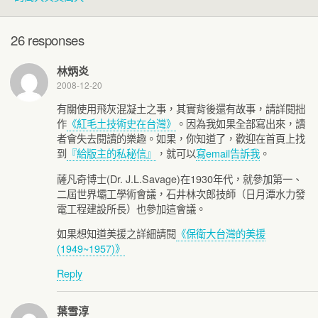
26 responses
林炳炎
2008-12-20
有關使用飛灰混凝土之事，其實背後還有故事，請詳閱拙
作
《紅毛土技術史在台灣》
。因為我如果全部寫出來，讀
者會失去閱讀的樂趣。如果，你知道了，歡迎在首頁上找
到
『給版主的私秘信』
，就可以
寫email告訴我
。
薩凡奇博士(Dr. J.L.Savage)在1930年代，就參加第一、
二屆世界壩工學術會議，石井林次郎技師（日月潭水力發
電工程建設所長）也參加這會議。
如果想知道美援之詳細請閱
《保衛大台灣的美援
(1949~1957)》
Reply
葉雪淳