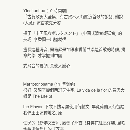
Yinchunhua (10 時間前)
「古賀政男大全集」有古賀本人有關這首歌的談話, 他說
(大意): 這首歌充分發
揮了「中国風なポルタメント」 (中國式滑音或延音) 的
技巧. 李香蘭一出道就很
擅長這種滑音, 霧島昇是在跟李香蘭共唱這首歌的時候, 拼
命的學, 才掌握到中國
式滑音的要領, 真使人感心.
Maritotonosama (11 時間前)
很好, 又學了幾個西班牙生字. La vida de la flor 的意思大
概是 The Life of
the Flower. 下次不妨考慮使用荷蘭文, 畢竟荷蘭人有留給
我們王田這種地名, 原
住民的《新港文書》, 啟發了那首《身穿花紅長洋裝, 風吹
金髮思情郎》的《安平