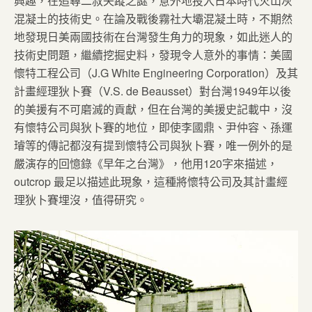
興趣，在追尋二叔失蹤之謎，意外地投入日本時代火山灰
混凝土的技術史。在論及戰後霧社大壩混凝土時，不期然
地發現日美兩國技術在台灣發生角力的現象，如此迷人的
技術史問題，繼續挖掘史料，發現令人意外的事情：美國
懷特工程公司（J.G White Engineering Corporation）及其
計畫經理狄卜賽（V.S. de Beausset）對台灣1949年以後
的美援有不可磨滅的貢獻，但在台灣的美援史記載中，沒
有懷特公司與狄卜賽的地位，即使李國鼎、尹仲容、孫運
璿等的傳記都沒有提到懷特公司與狄卜賽，唯一例外的是
嚴演存的回憶錄《早年之台灣》，他用120字來描述，
outcrop 最足以描述此現象，這種將懷特公司及其計畫經
理狄卜賽埋沒，值得研究。