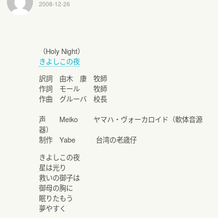
2008-12-26
（Holy Night）
きよしこの夜
訳詞 由木 康 牧師
作詞 モール 牧師
作曲 グルーバ 校長
声 Meiko ヤマハ・ヴォーカロイド（軟体音源
器）
制作 Yabe 台湾の老歳仔
きよしこの夜
星は光り
救いの御子は
御母の胸に
眠りたもう
夢やすく