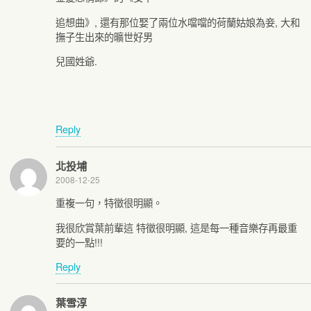
追想曲》, 還有那位娶了兩位水噹噹的荷蘭姑娘為妾, 大和
撫子生出來的曠世好男
兒國姓爺.
Reply
北投埔
2008-12-25
重複一句，特徵很明顯。
我很欣賞葉前輩這 特徵很明顯, 這是每一種音樂存再最重
要的一點!!!
Reply
葉雪淳