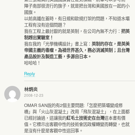
陣子南部很流行的旗子，就是把台灣和美國放在一起的小
國旗。
以前高鐵在蓋時，有日規和歐規打架的問題，不知道水壩
工程有沒有這個問題？
我在工程上最討厭的就是英制，在公司內無不力行：
把英
制趕出實驗室！
我在我的「光學機構設計」書上寫：
英制的存在，是英美
帝國主義的毒瘤，為禍世界甚久，務必消滅英制；且台灣
產品設計及製造工藝，多源自日本。
哈哈哈！
Reply
林炳炎
2008-12-23
OMAR SAN說的有2個主要問題:「怎麼把築壩變成修
橋」與「火山灰混凝土」改用「飛灰混凝土」，在上面都
已經討論過，這讓我的
這本書有價
紅毛土技術史在台灣
值。它標示出客觀中性的技術會因政權轉變而轉變，也就
是沒有什麼是客觀中性這回事。