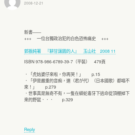
2008-12-21
新書——
+++ 一位台獨政治犯的白色恐怖痛史 +++
郭振純著 『耕甘藷園的人』 玉山社 2008 11
ISBN 978-986-6789-39-7（平裝） 479頁
．「虎姑婆仔來啦，你再哭！」 p.15
．「伊是嚴重的音痴，連（君が代）（日本國歌）都唱不
來！」 p.279
．世事真是無奇不有，一隻在蟒蛇毒牙下逃命從頂棚掉下
來的野鼠．．． p.329
Reply