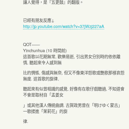
讓人覺得，是『五更鼓』的翻版。
已經有朋友反應↓
http://jp.youtube.com/watch?v=37jWzj227aA
QOT——
Yinchunhua (10 時間前)
這首歌以花期無常, 歡樂易逝, 引出男女分別時的依依離
情, 聽起來令人感到無
比的惆悵, 傷感與無奈, 但又不像東洋怨歌或艷歌那樣哀怨
無度. 這首歌的旋律,
聽起來有似曾相識的感覺, 好像有在歌仔戲聽過, 不知道會
不會是取材自「孟姜女
」或其他漢人傳統曲調. 古賀政男曾在「明けゆく蒙古」
一歌揉進「茉莉花」的旋
律.