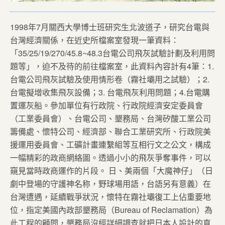
1998年7月關西大學博士班研究生北波道子，研究台電與
台灣經濟關係，在近史所檔案室發現一筆資料：
「35/25/19/270/45.8~48.3台電公司飛灰試驗計劃及利用問
題等」，迫不及待的前往檔案室，此資料內容計有4筆：1.
台電公司飛灰試驗及使用情形卷（霧社壩用之試驗）；2.
台電擬增收集飛灰設備；3. 台電飛灰利用問題；4.台電購
置運灰船。參加單位有行政院、行政院經濟安定委員會
（工業委員會）、台電公司、墾務局、台灣矽酸工業公司
籌備處、懷特公司、經濟部、聯合工業研究所、行政院美
援運用委員會、工礦計畫連繫組等互相行文之公文，構成
一幅精彩的政商網絡圖。透過小小的飛灰爭奪事件，可以
窺見當時政商運作的片段。 日、美兩個「大魔神仔」（日
劇中登場的守護神名称，野球場用語，台語另有意義）在
台灣遭遇，延續戰爭狀況，懷特在霧社壩復工上佔重要地
位，指定美國內政部墾務局（Bureau of Reclamation）為
此工程的顧問，墾務局沒經詳細調查就把日本人設計的直