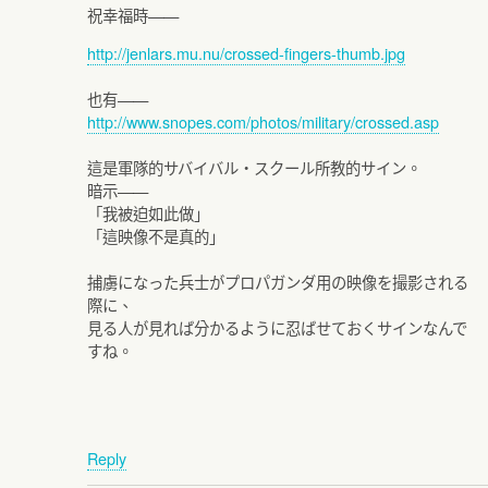
祝幸福時——
http://jenlars.mu.nu/crossed-fingers-thumb.jpg
也有——
http://www.snopes.com/photos/military/crossed.asp
這是軍隊的サバイバル・スクール所教的サイン。
暗示——
「我被迫如此做」
「這映像不是真的」
捕虜になった兵士がプロパガンダ用の映像を撮影される
際に、
見る人が見れば分かるように忍ばせておくサインなんで
すね。
Reply