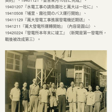
契約』、19401121『營舍來月10日に完成』、
19401207『水電工事の請負霧社と萬大は一社に』、
19410508『埔里、霧社間のバス運行開始』、
19411129『萬大發電工事進展發電機近期送』、
1941211『萬大發電所運轉開始』（內容是圓山）、
19420224『發電所本年末に竣工』（新聞是第一發電所，
戰後被改成第三）。