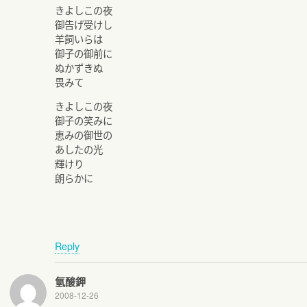
きよしこの夜
御告げ受けし
羊飼いらは
御子の御前に
ぬかずきぬ
畏みて
きよしこの夜
御子の笑みに
恵みの御世の
あしたの光
輝けり
朗らかに
Reply
氫酸鉀
2008-12-26