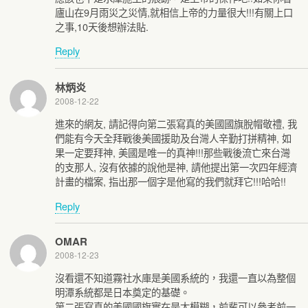
廬山在9月雨災之災情,就相信上帝的力量很大!!!有關上口
之事,10天後想辦法貼.
Reply
林炳炎
2008-12-22
進來的網友, 請記得向第二張寫真的美國國旗脫帽敬禮, 我
們能有今天全拜戰後美國援助及台灣人辛勤打拼精神, 如
果一定要拜神, 美國是唯一的真神!!!那些戰後流亡來台灣
的支那人, 沒有依據的說他是神, 請他提出第一次四年經濟
計畫的檔案, 指出那一個字是他寫的我們就拜它!!!哈哈!!
Reply
OMAR
2008-12-23
沒看還不知道霧社水庫是美國系統的，我還一直以為整個
明潭系統都是日本奠定的基礎。
第二張寫真的美國國旗實在是太模糊，前輩可以參考前一