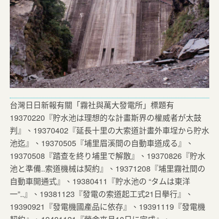
台灣日日新報有關「霧社與萬大發電所」標題有
19370220『貯水池は理想的な計畫斯界の權威者が太鼓
判』、19370402『延長十里の大索道計畫外車埕から貯水
池迄』、19370505『埔里眉溪間の自動車道成る』、
19370508『踏查を終り埔里で解散』、19370826『貯水
池と準備..索道機械は契約』、19371208『埔里霧社間の
自動車開通式』、19380411『貯水池の “タムは東洋
一”..』、19381123『發電の索道起工式21日擧行』、
19390921『發電機國產品に依存』、19391119『發電機