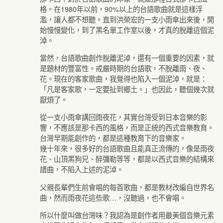
格。在1980年以前，90%以上的台語歌曲就是這樣浮
濫，讓人都不想聽。直到洪榮宏的一支小雨傘出來後，開
始慢慢變化，到了黑名單工作室以後，才真的脫離這個泥
淖。
當然，台語歌曲創作脫離泥淖，還有一個重要的因素，就
是題材的豐富性。戒嚴時期的台語歌，不脫離雨、夜、
花。現在的客家歌曲，我覺得也陷入一個泥淖，就是：
「凡是客家歌，一定要扯到鄉土。」也因此，聽個幾次就
厭煩了。
從一支小雨傘講回雨夜花，其實台灣受到日本音樂的影
響，不應該是那卡西的風格，而是正統的西式音樂教育。
台灣早期能創作的，都是這種教育下的音樂家。
幾十年來，很多好的台語歌曲且能真正流傳的，像是雨夜
花、山頂黑狗兄、醉彌勒等等，都是以西式音樂的結構來
譜曲，不陷入上述的泥淖。
父親長輩們生前會唱的每首歌曲，都是教材改編自世界名
曲，然而雨夜花這些歌…，沒聽過，也不會唱。
所以什麼叫做台灣味？我認為是創作者用最美個音樂元素