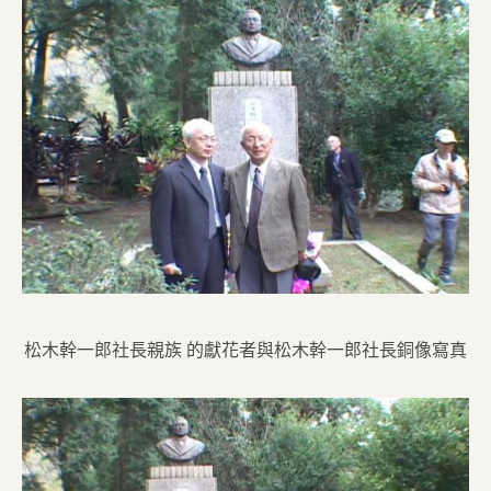
松木幹一郎社長親族 的獻花者與松木幹一郎社長銅像寫真