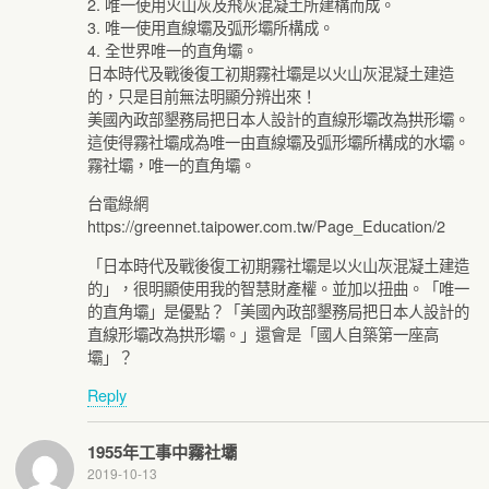
2. 唯一使用火山灰及飛灰混凝土所建構而成。
3. 唯一使用直線壩及弧形壩所構成。
4. 全世界唯一的直角壩。
日本時代及戰後復工初期霧社壩是以火山灰混凝土建造
的，只是目前無法明顯分辨出來！
美國內政部墾務局把日本人設計的直線形壩改為拱形壩。
這使得霧社壩成為唯一由直線壩及弧形壩所構成的水壩。
霧社壩，唯一的直角壩。
台電綠網
https://greennet.taipower.com.tw/Page_Education/2
「日本時代及戰後復工初期霧社壩是以火山灰混凝土建造
的」，很明顯使用我的智慧財產權。並加以扭曲。「唯一
的直角壩」是優點？「美國內政部墾務局把日本人設計的
直線形壩改為拱形壩。」還會是「國人自築第一座高
壩」？
Reply
1955年工事中霧社壩
2019-10-13