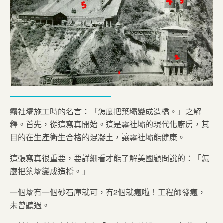
霧社壩施工時的名言：「怎麼把築壩變成造橋。」之解
釋。首先，從這寫真開始。這是霧社壩的現代化廚房，其
目的在生產衛生合格的混凝土，讓霧社壩能健康。
這張寫真很重要，要詳細看才能了解美國顧問說的：「怎
麼把築壩變成造橋。」
一個壩有一個砂石庫就可，有2個就瘋啦！工程師發瘋，
未曾聽過。