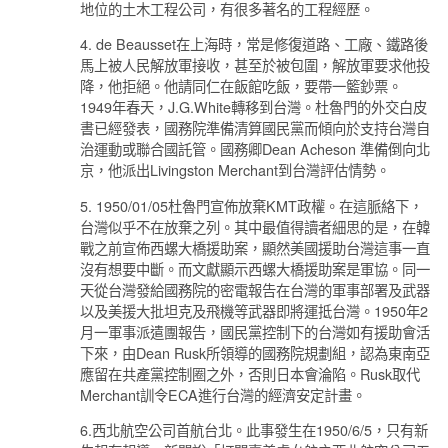
地位的土木工程公司，有很多著名的工程經歷。
4. de Beausset在上海時，常是修復道路、工廠、鐵路後
馬上被人民解放軍接收，甚至於被包圍，解放軍要求他投
降，他拒絕。他請同仁在飯館吃飯，要帶一籃鈔票。
1949年春天，J.G.White轉移到台灣。杜魯門的外交白皮
書已經發表，國務院準備清算國民黨而傾向於支持台灣自
治運動或聯合國託管。國務卿Dean Acheson 準備倒向北
京，他派出Livingston Merchant到台灣評估情勢。
5. 1950/01/05杜魯門宣佈放棄KMT政權。在這脈絡下，
台灣似乎不在放棄之列。其中最值得讀者細思的是，在韓
戰之前宣佈西螺大橋援助案，顯然美國援助台灣這事一直
沒有想要中斷。而文獻顯示西螺大橋援助案是軍協。同一
天從台灣發給國務院的密電報告在台灣的軍事部署及武器
以及美援大批坦克及飛機等武器即將運抵台灣。1950年2
月一軍事派遣團報告，國民黨控制下的台灣如有援助會活
下來，由Dean Rusk所領導的國務院規劃組，認為東南亞
應留在共產黨控制圈之外，否則日本會淪陷。Rusk取代
Merchant訓令ECA進行台灣的經濟安定計畫。
6.西北航空公司首航台北。此事發生在1950/6/5，只有新