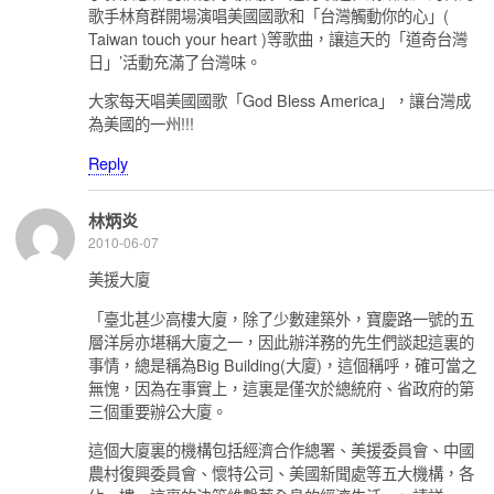
歌手林育群開場演唱美國國歌和「台灣觸動你的心」(
Taiwan touch your heart )等歌曲，讓這天的「道奇台灣
日」’活動充滿了台灣味。
大家每天唱美國國歌「God Bless America」，讓台灣成
為美國的一州!!!
Reply
林炳炎
2010-06-07
美援大廈
「臺北甚少高樓大廈，除了少數建築外，寶慶路一號的五
層洋房亦堪稱大廈之一，因此辦洋務的先生們談起這裏的
事情，總是稱為Big Building(大廈)，這個稱呼，確可當之
無愧，因為在事實上，這裏是僅次於總統府、省政府的第
三個重要辦公大廈。
這個大廈裏的機構包括經濟合作總署、美援委員會、中國
農村復興委員會、懷特公司、美國新聞處等五大機構，各