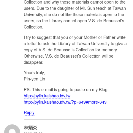
Collection and why those materials cannot open to the
users. Due to the daughter of Mr. Sun teach at Taiwan
University, she do not like those materials open to the
users, so the Library cannot open V.S. de Beausset’s
Collection.
I try to suggest that you or your Mother or Father write
a letter to ask the Library of Taiwan University to give a
copy of V.S. de Beausset’s Collection for memory.
Otherwise, V.S. de Beausset’s Collection will be
disappear.
Yours truly,
Pin-yen Lin
PS: This e-mail is going to paste on my Blog.
http://pylin.kaishao.idv.tw
http://pylin.kaishao.idv.tw/?p=649#more-649
Reply
林炳炎