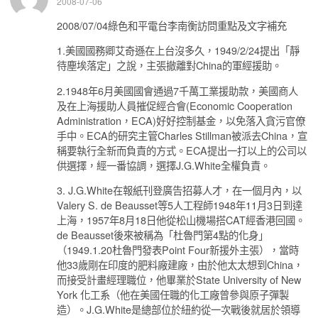
2008-07-06
2008/07/04綠色和平電台李南衡訪問重點及文字補充
1.美國國務卿艾奇遜在上台沒多久，1949/2/24提出「靜
待塵埃落定」之說，主張撤離對China的軍經援助。
2.1948年6月美國國會通過7千萬工業援助款，美國商人
及在上海援助人員摧促經合會(Economic Cooperation
Administration，ECA)好好控制基金，以免落入貪污官僚
手中。ECA的研究主管Charles Stillman被派去China，宣
稱要執行全新而負責的方式。ECA提出一打以上的公司以
供選擇，經一番協調，選擇J.G.White全權負責。
3. J.G.White在報紙刊登廣告招募人才，在一個月內，以
Valery S. de Beausset等5人工程師1948年11月3日到達
上海，1957年8月18日他從松山機場搭CAT經香港回國。
de Beausset後來被稱為「杜魯門第4點的化身」
（1949.1.20杜魯門發表Point Four新援外主張），當時
他33歲剛在印度的肥料廠建廠，由於他太太想到China，
而接受計畫經理職位，他畢業於State University of New
York 化工系（他在美國任職的化工廠曾參與原子彈製
造）。J.G.White是總部位於紐約從一次戰後就居於領導