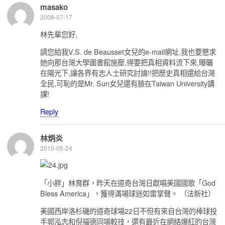
masako
2008-07-17
林先輩您好,
請您給我V.S. de Beausset女兒的e-mail網址,我也要懇求
她向那台灣大學圗書館施壓,得要把真相資料流下來,曝曬
在陽光下,讓各界有志人士研究討論!!把歷史真相還給台灣
全民,可恥的是Mr. Sun女兒還有臉在Taiwan University講
課!
Reply
林炳炎
2010-05-24
「小胖」林育群，昨天在道奇台灣日獻唱美國國歌「God
Bless America」，獲得滿場球迷如雷掌聲。 （法新社）
美國西岸洛杉磯的道奇球場22日不但有來自台灣的棒球投
手郭泓志和倪福德同場較技，還有最近在網絡爆紅的台灣