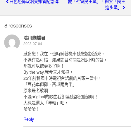
白色恐怖政治受難者紀念碑
愛「社會民主黨」，拋棄「民主
進步黨」
8 responses
陰川蝴蝶君
2008-07-04
感謝您！我在下班時騎著機車聽您娓娓道來。
不過有點可惜！如果節目時間是2個小時的話，
那就可以聽更多了啊！
By the way,我今天才知道，
25年前我國中時電視台語劇的片頭曲當中，
「豆花車倒攤，西瓜兩角半」
原來是老歌啊！
不過original的歌曲我卻連聽都沒聽過啊！
大概是還太「年輕」吧，
哈哈哈！
Reply