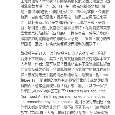
生報有報導，新聞說「打開臺美處女航之西北航空公司五
引擎豪華客機，昨（5）日下午自東京飛抵臺北松山機
場，停留3刻鐘後，即復飛馬尼拉…該公司客機，今後將
每週一自東京飛臺北，轉馬尼拉；每週三自馬尼拉來臺
北，轉赴東京..與赴美之航線銜接。…此間日來，盛傳下
述一項消息。西北航空公司董事長亨特，在開闢這條東京
臺北馬尼拉航線前（四月底），適在東京，曾往訪麥帥，
徵詢麥帥對開闢這條航線的個人意見，回答是，放心的去
開闢吧！因此，這條航線便迅速而順利的開闢了。」
韓戰發生前21天，為何會發生此事？它很明白告訴我們，
台灣不在鐵幕內。其次，應該質疑新聞並沒有說與本書主
人有關，作者怎麼可以寫？西北航空為了免除康妮往返台
北與底特律之勞頓，特闢此航線？西北航空的總部在底特
律。康妮算老幾？腦海閃出那樣想法，趕緊寫一封e mail
給Lee-Tai，問康妮的家族有無投資西北航空或她與此事
有關否。通常這答覆只有「有」或「無」，其中一個字。
你們知道Lee-Tai的答覆如下: I talked to her about the
Northwest Airline thing you mentioned and she does
not remember any thing about it. 她用不記得來回應，但
他們夫婦的記憶力非常好，我不能不寫下來。（康妮的家
族在1776年買下大島，是底特律的大家族）所以美國援