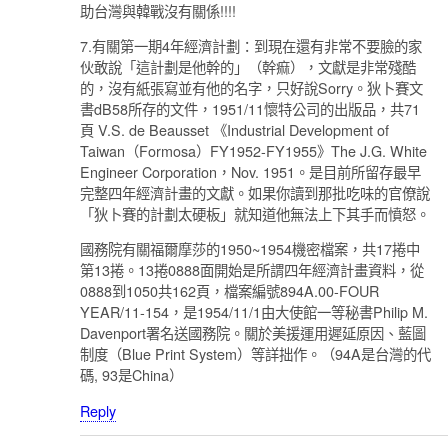
助台灣與韓戰沒有關係!!!!
7.有關第一期4年經濟計劃：到現在還有非常不要臉的家
伙敢說「這計劃是他幹的」（幹痲），文獻是非常殘酷
的，沒有紙張寫並有他的名字，只好說Sorry。狄卜賽文
書dB58所存的文件，1951/11懷特公司的出版品，共71
頁 V.S. de Beausset 《Industrial Development of
Taiwan（Formosa）FY1952-FY1955》The J.G. White
Engineer Corporation，Nov. 1951。是目前所留存最早
完整四年經濟計畫的文獻。如果你讀到那批吃味的官僚說
「狄卜賽的計劃太硬板」就知道他無法上下其手而憤怒。
國務院有關福爾摩莎的1950~1954機密檔案，共17捲中
第13捲。13捲0888面開始是所謂四年經濟計畫資料，從
0888到1050共162頁，檔案編號894A.00-FOUR
YEAR/11-154，是1954/11/1由大使館一等秘書Philip M.
Davenport署名送國務院。關於美援運用遲延原因、藍圖
制度（Blue Print System）等詳拙作。（94A是台灣的代
碼, 93是China）
Reply