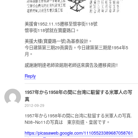
美援會1952.11.15遷移至懷寧街118號
懷寧街118號就在寶慶路口。
美援大樓(寶慶路一號)為基泰設計。
今日建築第三期29頁廣告。今日建築第三期是1954年5
月。
感謝謝明達老師梁銘剛老師送來廣告及遷移資訊!!
Reply
1957年から1958年の間に台湾に駐留する米軍人の写
真
2012-09-29
1957年から1958年の間に台湾に駐留する米軍人の写真.
N08~No11の写真は 東京街道、皇居です。
https://picasaweb.google.com/11105523389687058761