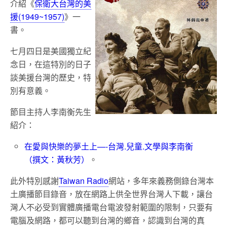
介紹《
保衛大台灣的美
援(1949~1957)
》一
書。
七月四日是美國獨立紀
念日，在這特別的日子
談美援台灣的歷史，特
別有意義。
節目主持人李南衡先生
紹介：
在愛與快樂的夢土上—-台灣.兒童.文學與李南衡
（撰文：黃秋芳）
。
此外特別感謝
Taiwan Radio
網站，多年來義務側錄台灣本
土廣播節目錄音，放在網路上供全世界台灣人下載，讓台
灣人不必受到實體廣播電台電波發射範圍的限制，只要有
電腦及網路，都可以聽到台灣的鄉音，認識到台灣的真