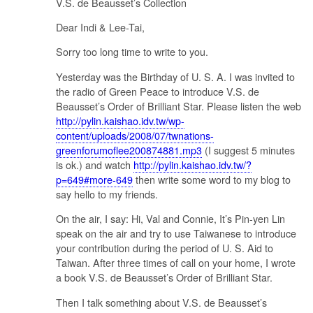
V.S. de Beausset’s Collection
Dear Indi & Lee-Tai,
Sorry too long time to write to you.
Yesterday was the Birthday of U. S. A. I was invited to
the radio of Green Peace to introduce V.S. de
Beausset’s Order of Brilliant Star. Please listen the web
http://pylin.kaishao.idv.tw/wp-
content/uploads/2008/07/twnations-
greenforumoflee200874881.mp3
(I suggest 5 minutes
is ok.) and watch
http://pylin.kaishao.idv.tw/?
p=649#more-649
then write some word to my blog to
say hello to my friends.
On the air, I say: Hi, Val and Connie, It’s Pin-yen Lin
speak on the air and try to use Taiwanese to introduce
your contribution during the period of U. S. Aid to
Taiwan. After three times of call on your home, I wrote
a book V.S. de Beausset’s Order of Brilliant Star.
Then I talk something about V.S. de Beausset’s