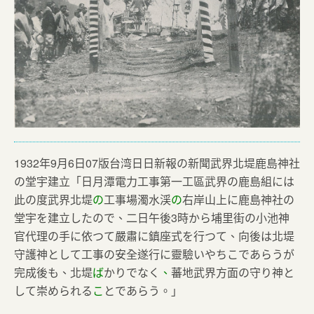
1932年9月6日07版台湾日日新報の新聞武界北堤鹿島神社
の堂宇建立「日月潭電力工事第一工區武界の鹿島組には
此の度武界北堤
の
工事場濁水渓
の
右岸山上に鹿島神社の
堂宇を建立したので、二日午後3時から埔里街の小池神
官代理の手に依つて嚴肅に鎮座式を行つて、向後は北堤
守護神として工事の安全遂行に靈驗いやちこであらうが
完成後も、北堤
ば
かりでなく
、
蕃地武界方面の守り神と
して崇められる
こ
とであらう。」