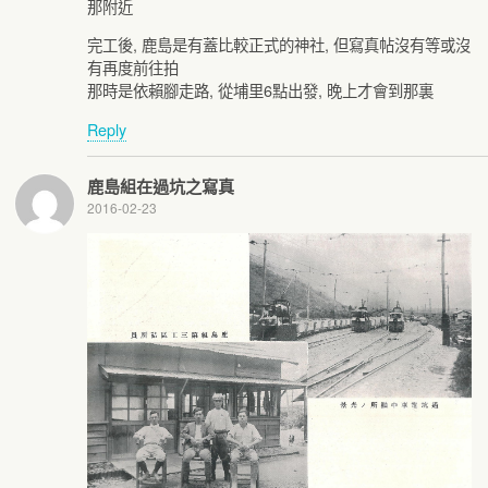
那附近
完工後, 鹿島是有蓋比較正式的神社, 但寫真帖沒有等或沒
有再度前往拍
那時是依賴腳走路, 從埔里6點出發, 晚上才會到那裏
Reply
鹿島組在過坑之寫真
2016-02-23