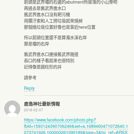
箭頭是武界壩的右邊的abutment所座落的小山脊吧
再過去是舊武界進水口
舊武界進水口沒有粑污機
用攔汙索和人工撈垃圾起來燒掉
那個燒垃圾位置好像也是靠近here位置
所以箭頭位置還不是算濁水溪右岸
算是壩的右岸
舊武界進水口連接舊武界隧道
吞口的樣子看起來也很特別
記得像是圓柱形的井
請參考
Reply
鹿島神社最新情報
2018-02-07
https://www.facebook.com/photo.php?
fbid=1593124390706249&set=a.1689460471072640.1
073741926.100000261090189&type=3&hc_ref=ARSX