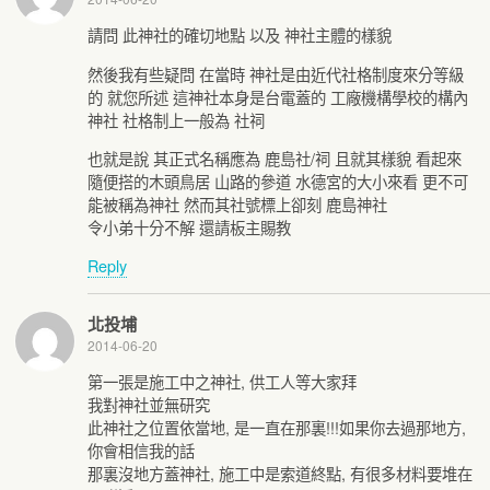
請問 此神社的確切地點 以及 神社主體的樣貌
然後我有些疑問 在當時 神社是由近代社格制度來分等級
的 就您所述 這神社本身是台電蓋的 工廠機構學校的構內
神社 社格制上一般為 社祠
也就是說 其正式名稱應為 鹿島社/祠 且就其樣貌 看起來
隨便搭的木頭鳥居 山路的參道 水德宮的大小來看 更不可
能被稱為神社 然而其社號標上卻刻 鹿島神社
令小弟十分不解 還請板主賜教
Reply
北投埔
2014-06-20
第一張是施工中之神社, 供工人等大家拜
我對神社並無研究
此神社之位置依當地, 是一直在那裏!!!如果你去過那地方,
你會相信我的話
那裏沒地方蓋神社, 施工中是索道終點, 有很多材料要堆在