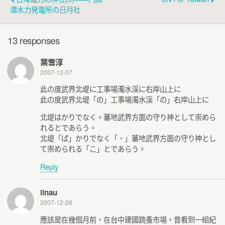
潭水力発電所の日月社
13 responses
葉雪淳
2007-12-07
此の度武界北堤に工事場濁水渓に右岸山上に
此の度武界北堤「の」工事場濁水渓「の」右岸山上に
北堤はかりでなく。蕃地武界方面の守り神として崇めら
れるとであらう。
北堤「ば」かりでなく「、」蕃地武界方面の守り神とし
て崇められる「こ」とであらう。
Reply
linau
2007-12-28
應該是在幾個月前，在台中建國跳蚤市場，曾看到一組紀