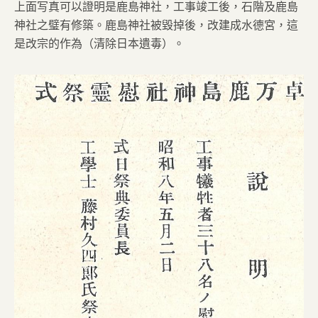
上面写真可以證明是鹿島神社，工事竣工後，石階及鹿島
神社之璧有修築。鹿島神社被毀掉後，改建成水德宮，這
是改宗的作為（清除日本遺毒）。