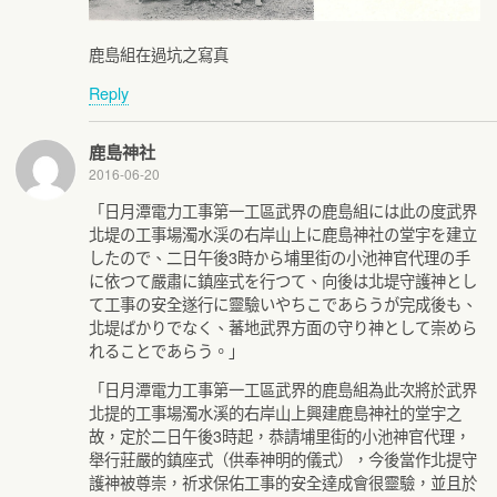
鹿島組在過坑之寫真
Reply
鹿島神社
2016-06-20
「日月潭電力工事第一工區武界の鹿島組には此の度武界
北堤の工事場濁水渓の右岸山上に鹿島神社の堂宇を建立
したので、二日午後3時から埔里街の小池神官代理の手
に依つて嚴肅に鎮座式を行つて、向後は北堤守護神とし
て工事の安全遂行に靈驗いやちこであらうが完成後も、
北堤ばかりでなく、蕃地武界方面の守り神として崇めら
れることであらう。」
「日月潭電力工事第一工區武界的鹿島組為此次將於武界
北提的工事場濁水溪的右岸山上興建鹿島神社的堂宇之
故，定於二日午後3時起，恭請埔里街的小池神官代理，
舉行莊嚴的鎮座式（供奉神明的儀式），今後當作北提守
護神被尊崇，祈求保佑工事的安全達成會很靈驗，並且於