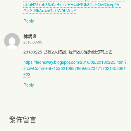
gUuH73xeb36z0JBkfLURE4hPfUk8CaikOwiQxvp9V-
Gjs2_BkAa4aGaUW9bWivE
Reply
林炳炎
2018-03-05
20180225 已被2人確認, 我們226經過但沒有上去
https://leonsway.blogspot.com/2018/02/20180225.html?
showComment=1520210687869#c2734717021453361
623
Reply
發佈留言