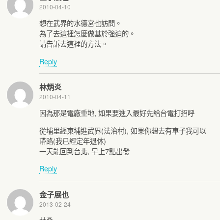
2010-04-10
想在武界的水德宮也訪問。
為了去這裡怎麼做基於強迫的。
請告訴去這裡的方法。
Reply
林炳炎
2010-04-11
因為那是電廠重地, 如果要進入最好先給台電打招呼
從埔里經東埔進武界(法治村), 如果你想去有車子我可以
帶路(我已經定年退休)
一天能回到台北, 早上7點出發
Reply
金子展也
2013-02-24