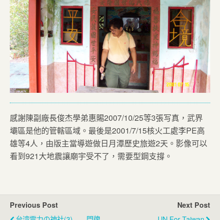
感謝陳副廠長俊杰學弟惠賜2007/10/25等3張写真，武界
壩區是他的管轄區域。最後是2001/7/15核火工處李PE高
雄等4人，由版主當導遊做日月潭歷史旅遊2天。影像可以
看到921大地震讓廟宇受不了，需要型鋼支撐。
Previous Post
Next Post
台湾電力の神社(3)――門牌
UN For Taiwan