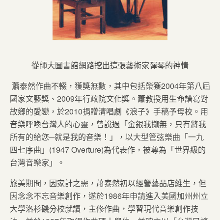
從師大圖書館網路挖出這張藝術家彈琴的神情
蕭泰然作曲不輟，獲奬無數，其中包括榮獲2004年第八屆
國家文藝獎、2009年行政院文化獎。蕭教授用生命譜寫對
故鄉的愛戀，於2010捐贈清唱劇《浪子》手稿予母校。用
音樂呼喚台灣人的心靈，曾說過「金銀我攏無，只有將我
所有的給您─就是我的音樂！」，以大型管弦樂曲「一九
四七序曲」(1947 Overture)為代表作，被尊為「世界級的
台灣音樂家」。
旅美期間，因家計之需，蕭泰然初以經營藝品店維生，但
因念念不忘音樂創作，遂於1986年申請進入美國加州州立
大學洛杉磯分校就讀，主修作曲，學習現代音樂創作技