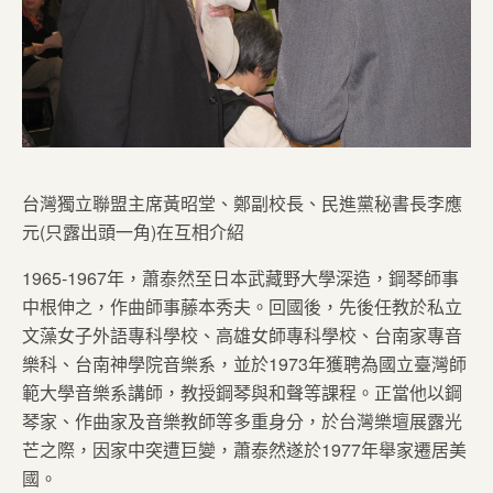
台灣獨立聯盟主席黃昭堂、鄭副校長、民進黨秘書長李應
元(只露出頭一角)在互相介紹
1965-1967年，蕭泰然至日本武藏野大學深造，鋼琴師事
中根伸之，作曲師事藤本秀夫。回國後，先後任教於私立
文藻女子外語專科學校、高雄女師專科學校、台南家專音
樂科、台南神學院音樂系，並於1973年獲聘為國立臺灣師
範大學音樂系講師，教授鋼琴與和聲等課程。正當他以鋼
琴家、作曲家及音樂教師等多重身分，於台灣樂壇展露光
芒之際，因家中突遭巨變，蕭泰然遂於1977年舉家遷居美
國。