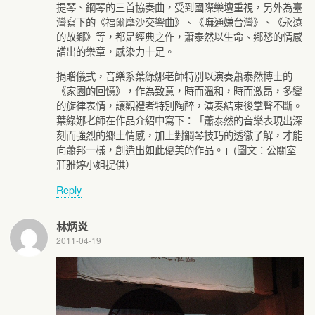
提琴、鋼琴的三首協奏曲，受到國際樂壇重視，另外為臺
灣寫下的《福爾摩沙交響曲》、《嘸通嫌台灣》、《永遠
的故鄉》等，都是經典之作，蕭泰然以生命、鄉愁的情感
譜出的樂章，感染力十足。
捐贈儀式，音樂系葉綠娜老師特別以演奏蕭泰然博士的
《家園的回憶》，作為致意，時而溫和，時而激昂，多變
的旋律表情，讓觀禮者特別陶醉，演奏結束後掌聲不斷。
葉綠娜老師在作品介紹中寫下：「蕭泰然的音樂表現出深
刻而強烈的鄉土情感，加上對鋼琴技巧的透徹了解，才能
向蕭邦一樣，創造出如此優美的作品。」(圖文：公關室
莊雅婷小姐提供）
Reply
林炳炎
2011-04-19