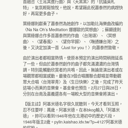
首融合〈土耳其進行曲〉與〈天黑黑〉的「抗議莫札
特」，氣氛輕鬆愉悅，他說，希望藉此祝蕭泰然的病趕快
好，再寫更多曲子。
葉綠娜則獻奏了蕭泰然為她創作，以加勒比海樂曲改編的
〈Na Na Oh’s Meditation 娜娜歐的冥想曲〉；蘇顯達則
與葉綠娜合作多首蕭泰然的作曲 〈台灣頌〉、〈冥想
曲〉、〈望春風〉、〈望你早歸〉、〈嘸通嫌台灣〉之
後，又決定加演一首〈Just for you！〉向蕭泰然致敬。
由於演出者都相當熱情，使原本預定的演出時間稍微延長
了一些，但由於蕭泰然創作的曲子都充滿濃濃的台灣情
調，特別能觸動欣賞者的共鳴，因此，無論是演出者或在
場觀眾都相當感動。最後在3個合唱團聯合獻唱並帶動觀
眾大合唱〈台灣翠青〉及〈生日快樂〉之後，完成了昨天
這場小而美的音樂會。基金會也預告，2月27日與28日，
分別在台南及嘉義還各有一場較大型的音樂會將演出。
【版主註】阿基米德名字很久就聽到，今天才看到玉照，
忍不住要呼：萬歲，阿基米德。在本bkog輸入「阿基米
德」，妳可以看到1946年他在北港初中的歷史片段，
1946年版主2歲。pylin.kaishao.idv.tw/?p=4127阿基米德
的屁股。