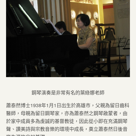
鋼琴演奏是非常有名的葉綠娜老師
蕭泰然博士1938年1月1日出生於高雄市，父親為留日齒科
醫師，母親為留日鋼琴家，亦為蕭泰然之鋼琴啟蒙者，由
於家中成員多為虔誠的基督教徒，因此從小即在充滿鋼琴
聲、讚美詩與宗教音樂的環境中成長，奠立蕭泰然日後音