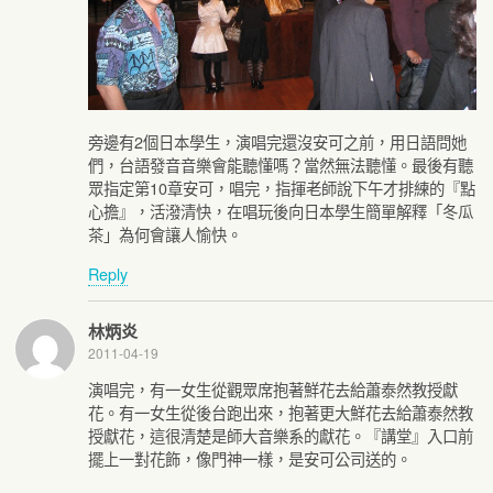
旁邊有2個日本學生，演唱完還沒安可之前，用日語問她
們，台語發音音樂會能聽懂嗎？當然無法聽懂。最後有聽
眾指定第10章安可，唱完，指揮老師說下午才排練的『點
心擔』，活潑清快，在唱玩後向日本學生簡單解釋「冬瓜
茶」為何會讓人愉快。
Reply
林炳炎
2011-04-19
演唱完，有一女生從觀眾席抱著鮮花去給蕭泰然教授獻
花。有一女生從後台跑出來，抱著更大鮮花去給蕭泰然教
授獻花，這很清楚是師大音樂系的獻花。『講堂』入口前
擺上一對花飾，像門神一樣，是安可公司送的。