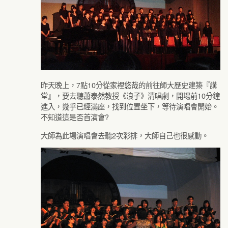
昨天晚上，7點10分從家裡悠哉的前往師大歷史建築『講
堂』，要去聽蕭泰然教授《浪子》清唱劇，開場前10分鐘
進入，幾乎已經滿座，找到位置坐下，等待演唱會開始。
不知道這是否首演會?
大師為此場演唱會去聽2次彩排，大師自己也很感動。