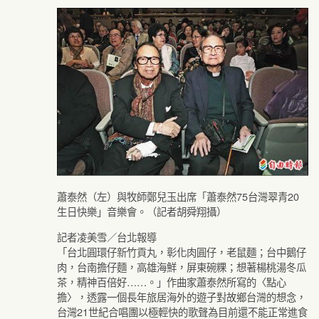
蕭泰然（左）與牧師鄭兒玉出席「蕭泰然75台灣翠青20
生日快樂」音樂會。（記者胡舜翔攝）
記者凌美雪／台北報導
「台北圓環仔新竹貢丸，彰化肉圓仔，老鼠麵；台中鵝仔
肉，台南擔仔麵，高雄海鮮，屏東碗粿；想著楊桃湯冬瓜
茶，精神百倍好……。」作曲家蕭泰然所寫的〈點心
擔〉，透露一個長年旅居海外的遊子對故鄉台灣的想念，
台灣21世紀合唱團以極輕快的歌聲為目前還不能正常進食