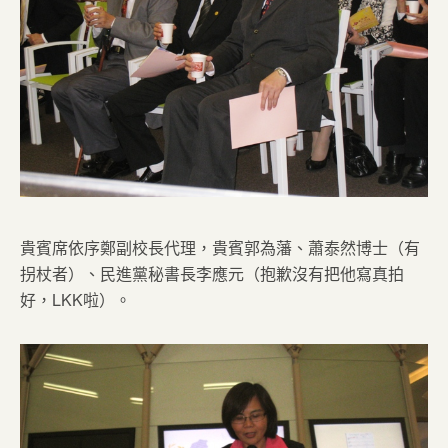
貴賓席依序鄭副校長代理，貴賓郭為藩、蕭泰然博士（有
拐杖者）、民進黨秘書長李應元（抱歉沒有把他寫真拍
好，LKK啦）。