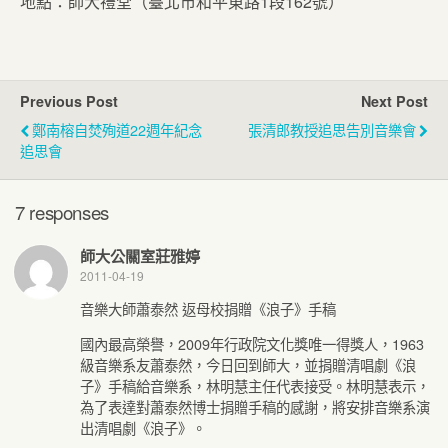
地點：師大禮堂（臺北市和平東路1段162號）
Previous Post
Next Post
鄭南榕自焚殉道22週年紀念
張清郎教授追思告別音樂會
追思會
7 responses
師大公關室莊雅婷
2011-04-19
音樂大師蕭泰然 返母校捐贈《浪子》手稿
國內最高榮譽，2009年行政院文化獎唯一得獎人，1963
級音樂系友蕭泰然，今日回到師大，並捐贈清唱劇《浪
子》手稿給音樂系，林明慧主任代表接受。林明慧表示，
為了表達對蕭泰然博士捐贈手稿的感謝，將安排音樂系演
出清唱劇《浪子》。