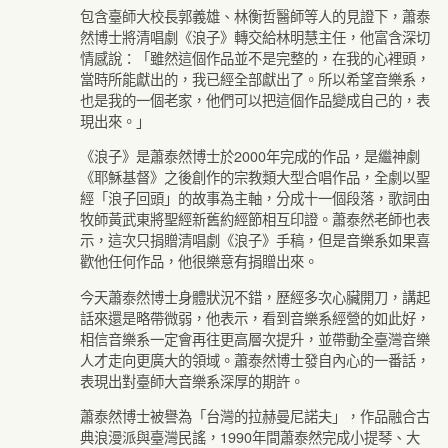
包含臺師大校長郭義雄、林衡哲醫師等人的見證下，蕭泰
然博士將清唱劇《浪子》轉交給林明慧主任，他富含深切
情感說：「雖然這個作品並不是完整的，在我的心裡頭，
當時所能獻出的，我已經全部獻出了。所以希望音樂系，
也是我的一個老家，他們可以把這個作品變成自己的，表
現出來。」
《浪子》是蕭泰然博士於2000年完成的作品，是繼神劇
《耶穌基督》之後創作的宗教類大型合唱作品，全劇以聖
經「浪子回頭」的故事為主軸，分成十一個段落，歌詞由
牧師黃武東將聖經新舊約經節相互印證。蕭泰然老師也表
示，這次只捐贈清唱劇《浪子》手稿，但是音樂系如果喜
歡他任何作品，他很樂意有捐贈出來。
今天蕭泰然博士身體狀況不錯，歷經多次心臟開刀，講起
話來還是略帶微弱，他表示，看到音樂系經營的如此好，
相信音樂系一定會再往更高層次提升，並帶動全臺灣音樂
人才走向更廣大的領域。蕭泰然博士發自內心的一番話，
表現出對臺師大音樂系深厚的期許。
蕭泰然博士被譽為「台灣的拉赫曼尼諾夫」，作品融合古
典浪漫派與臺灣民謠，1990年間蕭泰然完成小提琴、大