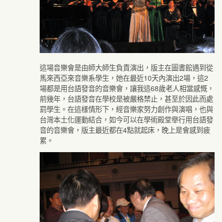
這場音樂會是由師大師生負責演出，版主在圖書館遇到從
馬來西亞來音樂系學生，她在最近10天內演出2場，這2
場都是用台語發音的音樂會，讓我這68歲老人相當感慨，
前幾年，台語發音在學校是被嚴格禁止，甚至於因此而處
罰學生。在這樣情形下，經音樂家努力創作與演唱，也與
台灣本土化運動結合，如今可以在學術殿堂舉行用台語發
音的音樂會，版主最近都在4點就起床，晚上是會感到疲
累。