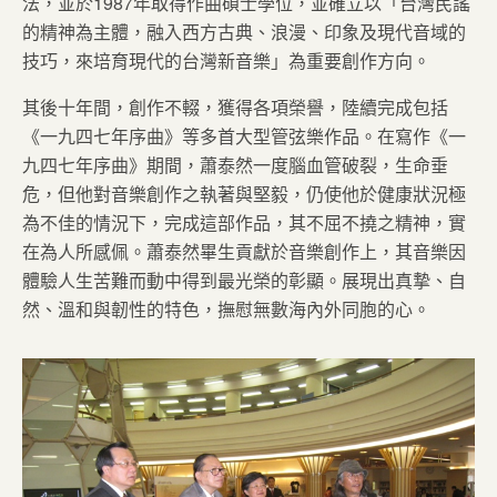
法，並於1987年取得作曲碩士學位，並確立以「台灣民謠
的精神為主體，融入西方古典、浪漫、印象及現代音域的
技巧，來培育現代的台灣新音樂」為重要創作方向。
其後十年間，創作不輟，獲得各項榮譽，陸續完成包括
《一九四七年序曲》等多首大型管弦樂作品。在寫作《一
九四七年序曲》期間，蕭泰然一度腦血管破裂，生命垂
危，但他對音樂創作之執著與堅毅，仍使他於健康狀況極
為不佳的情況下，完成這部作品，其不屈不撓之精神，實
在為人所感佩。蕭泰然畢生貢獻於音樂創作上，其音樂因
體驗人生苦難而動中得到最光榮的彰顯。展現出真摯、自
然、溫和與韌性的特色，撫慰無數海內外同胞的心。