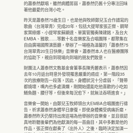
的蕭泰然獻唱，雖然病體孱弱，蕭泰然仍舊十分專注回味
著他最愛的台灣小吃。
昨天是蕭泰然75歲生日，也是他與牧師鄭兒玉合作譜寫的
歌曲〈台灣翠青〉完成20年，包括大提琴家張正傑、鋼琴
家葉綠娜、小提琴家蘇顯達、單簧管獨奏陳建銘，及台大
EMBA、雅歌……等數十名音樂家及合唱團隊，都聚集在
自由廣場國際演藝廳，舉辦了一場極為溫馨的「蕭泰然75
台灣翠青20生日快樂」音樂會。蕭泰然本人也在醫療團隊
的協助下，親自到現場向到場的朋友們致意。
財團法人蕭泰然文教基金會董事長陳秀麗表示，蕭泰然因
去年10月返台時意外發現罹患嚴重的癌症，第一階段35
次的放療剛告一段落，因此，身體狀況十分虛弱，「聲帶
都燒壞，嘴內也多處潰爛，剛開始還能吃他喜歡的小吃如
鱔魚麵、腰仔等，但後來每況愈下，就無法吞嚥進食。」
音樂會一開始，由鄭兒玉牧師領台大EMBA合唱團進行禱
告，祈求蕭泰然身體早日康復。即使身體備受病痛折磨，
蕭泰然昨天仍堅持出席這場為他舉辦的音樂會，並且很認
真地聆聽後輩們為他獻演的每一首曲目，其中多數是他的
作品，張正傑在獻奏了〈出外人〉之後，臨時決定加演一