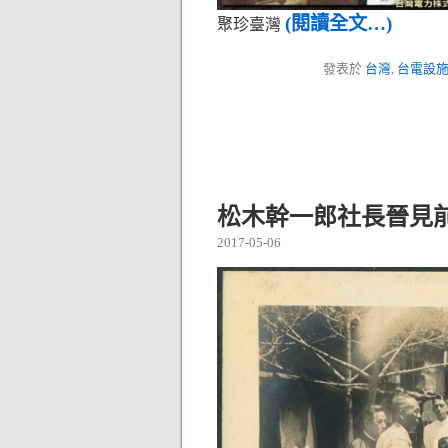
(閱讀全文…)
聚珍臺灣
發表於
台灣
,
台電設
松木幹一郎社長晉見
2017-05-06