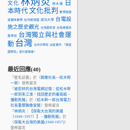
林炳炎
日
文化
林木順
文化批判
本時代
數學遊戲
台電設
成功大學
或趣味數學
批判蔣經國
施之歷史觀光
台灣藝術家
台灣總督府
台灣獨立與社會運
醫學校
台灣
動
台中中學校
出版著作
「蔣經
國學校」是什麼東東?
最近回應(40)
「
匿名訪客
」於〈
銅像社長—松木幹
一郎
〉發佈留言
「
被剪碎的台灣電網記憶：從松木幹
一郎到朱江淮，找回歷史的複寫紙 –
彌勒熊報
」於〈
松木幹一郎台灣電力
社長重塑胸像安裝
〉發佈留言
「
林炳炎：【保衛大台灣的美援
（1949~1957）】 – 彌勒熊報
」於
〈
保衛大台灣的美援(1949-1957)
〉
發佈留言