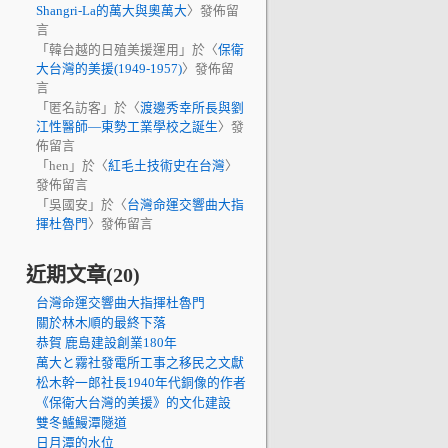
Shangri-La的萬大與奧萬大
〉發佈留
言
「
韓台越的日殖美援運用
」於〈
保衛
大台灣的美援(1949-1957)
〉發佈留
言
「
匿名訪客
」於〈
渡邊秀幸所長與劉
江性醫師—東勢工業學校之誕生
〉發
佈留言
「
hen
」於〈
紅毛土技術史在台灣
〉
發佈留言
「
吳國安
」於〈
台灣命運交響曲大指
揮杜魯門
〉發佈留言
近期文章(20)
台灣命運交響曲大指揮杜魯門
關於林木順的最終下落
恭賀 鹿島建設創業180年
萬大と霧社發電所工事之移民之文獻
松木幹一郎社長1940年代銅像的作者
《保衛大台灣的美援》的文化建設
雙冬鱸鰻潭隧道
日月潭的水位