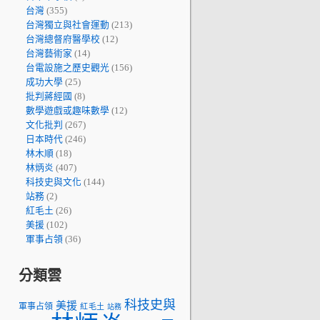
台灣
(355)
台灣獨立與社會運動
(213)
台灣總督府醫學校
(12)
台灣藝術家
(14)
台電設施之歷史觀光
(156)
成功大學
(25)
批判蔣經國
(8)
數學遊戲或趣味數學
(12)
文化批判
(267)
日本時代
(246)
林木順
(18)
林炳炎
(407)
科技史與文化
(144)
站務
(2)
紅毛土
(26)
美援
(102)
軍事占領
(36)
分類雲
科技史與
美援
軍事占領
紅毛土
站務