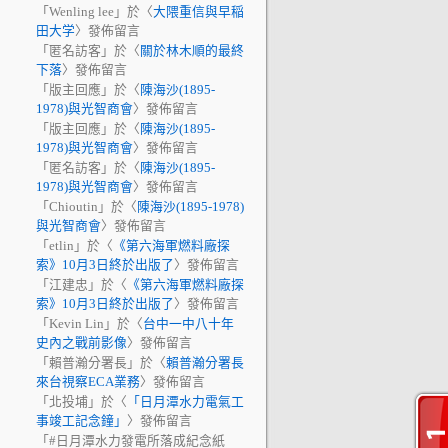
「
Wenling lee
」於〈
大隈重信與早稲
田大学
〉發佈留言
「
匿名訪客
」於〈
關於林木順的最終
下落
〉發佈留言
「
版主回應
」於〈
陳海沙(1895-
1978)與光智商會
〉發佈留言
「
版主回應
」於〈
陳海沙(1895-
1978)與光智商會
〉發佈留言
「
匿名訪客
」於〈
陳海沙(1895-
1978)與光智商會
〉發佈留言
「
Chioutin
」於〈
陳海沙(1895-1978)
與光智商會
〉發佈留言
「
etlin
」於〈
《第六海軍燃料廠探
索》10月3日終於出版了
〉發佈留言
「
江建忠
」於〈
《第六海軍燃料廠探
索》10月3日終於出版了
〉發佈留言
「
Kevin Lin
」於〈
台中一中八十年
史內之戰前影像
〉發佈留言
「
賴普瀚分署長
」於〈
賴普瀚分署長
來台視察ECA業務
〉發佈留言
「
北投埔
」於〈
「日月潭水力電氣工
事竣工記念鐘」
〉發佈留言
「
#日月潭水力發電所落成紀念紙