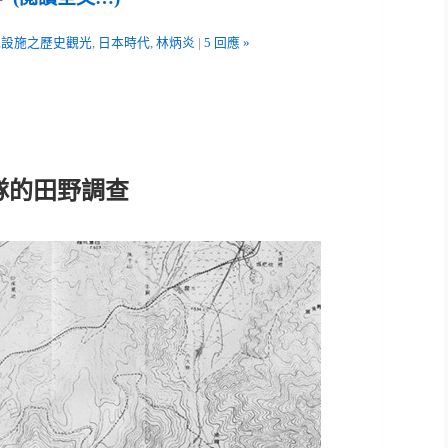
電設施之歷史觀光
,
日本時代
,
林炳炎
|
5 回應 »
隊的田野調查