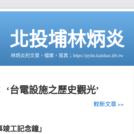
北投埔林炳炎
林炳炎的文章，檔案，寫真；https://pylin.kaishao.idv.tw
 ‘台電設施之歷史觀光’
較新文章 »»
事竣工記念鐘」