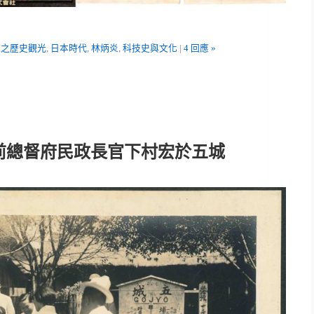
施之歷史觀光
,
日本時代
,
林炳炎
,
科技史與文化
|
4 回應 »
前總督府民政長官下村宏於五城