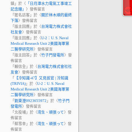
鎮
」於〈
「日月潭水力電氣工事竣工
記念鐘」
〉發佈留言
「
匿名訪客
」於〈
關於林木順的最終
下落
〉發佈留言
「
版主回應
」於〈
台灣電力株式會社
社友會
〉發佈留言
「
版主回應
」於〈
U-2：U. S. Naval
Medical Research Unit 2美國海軍第
二醫學研究所
〉發佈留言
「
版主回答
」於〈
竹子門發電所
〉發
佈留言
「
賴信全
」於〈
台灣電力株式會社社
友會
〉發佈留言
「
【冷知識-47】又見拔官 | 冷知識
(TRIVIA)
」於〈
U-2：U. S. Naval
Medical Research Unit 2美國海軍第
二醫學研究所
〉發佈留言
「
劉東澄0923655972
」於〈
竹子門
發電所
〉發佈留言
「
北投埔
」於〈
湾生、頑張って
〉發
佈留言
「
蔡雪幸
」於〈
湾生、頑張って
〉發
佈留言