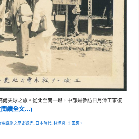
行高爾夫球之旅。從北至南一遊，中部是參訪日月潭工事復
(閱讀全文…)
台電設施之歷史觀光
,
日本時代
,
林炳炎
|
5 回應 »