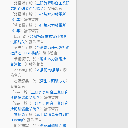
「
北投埔
」於〈
工研酢是聯合工業研
究所的研發產品嗎？
〉發佈留言
「
北投埔
」於〈
小粗坑水力發電所
101年
〉發佈留言
「
曾晴賢
」於〈
小粗坑水力發電所
101年
〉發佈留言
「
LL
」於〈
台灣拓殖株式會社像蒸
汽般消失
〉發佈留言
「
何先生
」於〈
台湾電力株式會社の
社旗とLOGO標誌
〉發佈留言
「
卡爾波特
」於〈
龜山水力發電所—
台灣第一
〉發佈留言
「
Achiak
」於〈
人插花 你插草
〉發
佈留言
「
松添紀美
」於〈
湾生、頑張って
〉
發佈留言
「
Yao
」於〈
工研酢是聯合工業研究
所的研發產品嗎？
〉發佈留言
「
Yao
」於〈
工研酢是聯合工業研究
所的研發產品嗎？
〉發佈留言
「
林炳炎
」於〈
赤土崎漂亮美眉園區
Hunting
〉發佈留言
「
匿名訪客
」於〈
櫻花與楓紅之鄉–