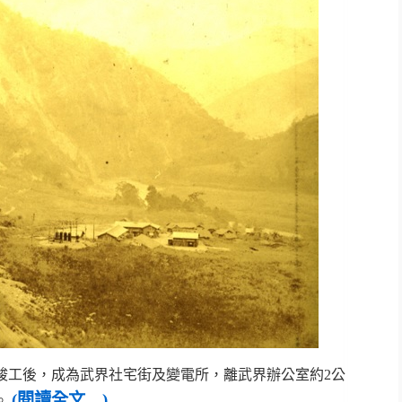
竣工後，成為武界社宅街及變電所，離武界辦公室約2公
(閱讀全文…)
。