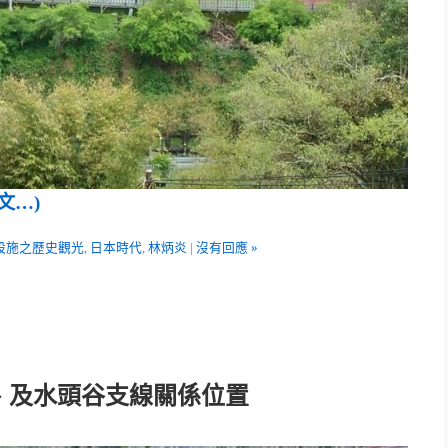
文…)
設施之歷史觀光
,
日本時代
,
林炳炎
|
沒有回應 »
、及水頭谷支線關係位置