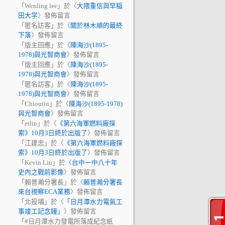
「
Wenling lee
」於〈
大隈重信與早稲
田大学
〉發佈留言
「
匿名訪客
」於〈
關於林木順的最終
下落
〉發佈留言
「
版主回應
」於〈
陳海沙(1895-
1978)與光智商會
〉發佈留言
「
版主回應
」於〈
陳海沙(1895-
1978)與光智商會
〉發佈留言
「
匿名訪客
」於〈
陳海沙(1895-
1978)與光智商會
〉發佈留言
「
Chioutin
」於〈
陳海沙(1895-1978)
與光智商會
〉發佈留言
「
etlin
」於〈
《第六海軍燃料廠探
索》10月3日終於出版了
〉發佈留言
「
江建忠
」於〈
《第六海軍燃料廠探
索》10月3日終於出版了
〉發佈留言
「
Kevin Lin
」於〈
台中一中八十年
史內之戰前影像
〉發佈留言
「
賴普瀚分署長
」於〈
賴普瀚分署長
來台視察ECA業務
〉發佈留言
「
北投埔
」於〈
「日月潭水力電氣工
事竣工記念鐘」
〉發佈留言
「
#日月潭水力發電所落成紀念紙