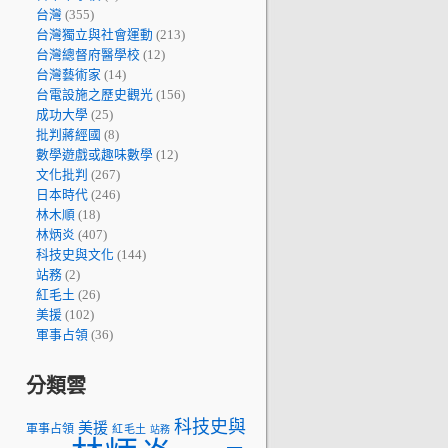
台灣
(355)
台灣獨立與社會運動
(213)
台灣總督府醫學校
(12)
台灣藝術家
(14)
台電設施之歷史觀光
(156)
成功大學
(25)
批判蔣經國
(8)
數學遊戲或趣味數學
(12)
文化批判
(267)
日本時代
(246)
林木順
(18)
林炳炎
(407)
科技史與文化
(144)
站務
(2)
紅毛土
(26)
美援
(102)
軍事占領
(36)
分類雲
科技史與
美援
軍事占領
紅毛土
站務