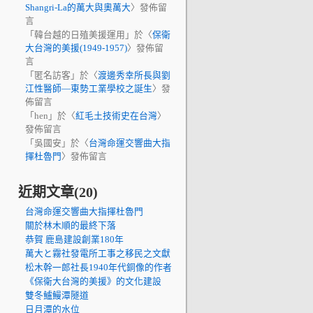
Shangri-La的萬大與奧萬大
〉發佈留
言
「
韓台越的日殖美援運用
」於〈
保衛
大台灣的美援(1949-1957)
〉發佈留
言
「
匿名訪客
」於〈
渡邊秀幸所長與劉
江性醫師—東勢工業學校之誕生
〉發
佈留言
「
hen
」於〈
紅毛土技術史在台灣
〉
發佈留言
「
吳國安
」於〈
台灣命運交響曲大指
揮杜魯門
〉發佈留言
近期文章(20)
台灣命運交響曲大指揮杜魯門
關於林木順的最終下落
恭賀 鹿島建設創業180年
萬大と霧社發電所工事之移民之文獻
松木幹一郎社長1940年代銅像的作者
《保衛大台灣的美援》的文化建設
雙冬鱸鰻潭隧道
日月潭的水位