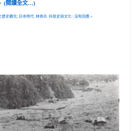
(閱讀全文…)
。
之歷史觀光
,
日本時代
,
林炳炎
,
科技史與文化
|
沒有回應 »