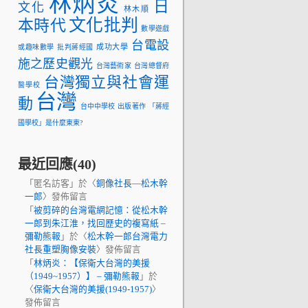
林炳炎
日
文化
林木順
文化批判
本時代
數學遊戲
台電設
成功大學
或趣味數學
批判蔣經國
施之歷史觀光
台灣藝術家
台灣總督府
台灣獨立與社會運
醫學校
台灣
動
台中中學校
出版著作
「蔣經
國學校」是什麼東東?
最近回應(40)
「
匿名訪客
」於〈
銅像社長—松木幹
一郎
〉發佈留言
「
被剪碎的台灣電網記憶：從松木幹
一郎到朱江淮，找回歷史的複寫紙 –
彌勒熊報
」於〈
松木幹一郎台灣電力
社長重塑胸像安裝
〉發佈留言
「
林炳炎：【保衛大台灣的美援
（1949~1957）】 – 彌勒熊報
」於
〈
保衛大台灣的美援(1949-1957)
〉
發佈留言