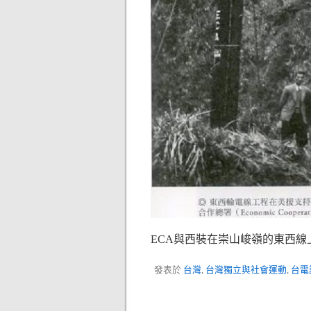
ECA與西裝在崇山峻嶺的東西
發表於
台灣
,
台灣獨立與社會運動
,
台電