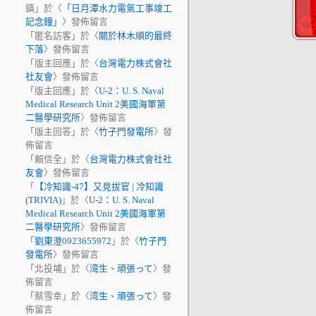
鎮
」於〈
「日月潭水力電氣工事竣工
記念鐘」
〉發佈留言
「
匿名訪客
」於〈
關於林木順的最終
下落
〉發佈留言
「
版主回應
」於〈
台灣電力株式會社
社友會
〉發佈留言
「
版主回應
」於〈
U-2：U. S. Naval
Medical Research Unit 2美國海軍第
二醫學研究所
〉發佈留言
「
版主回答
」於〈
竹子門發電所
〉發
佈留言
「
賴信全
」於〈
台灣電力株式會社社
友會
〉發佈留言
「
【冷知識-47】又見拔官 | 冷知識
(TRIVIA)
」於〈
U-2：U. S. Naval
Medical Research Unit 2美國海軍第
二醫學研究所
〉發佈留言
「
劉東澄0923655972
」於〈
竹子門
發電所
〉發佈留言
「
北投埔
」於〈
湾生、頑張って
〉發
佈留言
「
蔡雪幸
」於〈
湾生、頑張って
〉發
佈留言