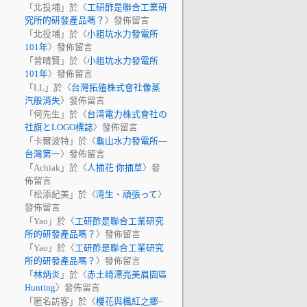
「
北投埔
」於〈
工研酢是聯合工業研
究所的研發產品嗎？
〉發佈留言
「
北投埔
」於〈
小粗坑水力發電所
101年
〉發佈留言
「
曾晴賢
」於〈
小粗坑水力發電所
101年
〉發佈留言
「
LL
」於〈
台灣拓殖株式會社像蒸
汽般消失
〉發佈留言
「
何先生
」於〈
台湾電力株式會社の
社旗とLOGO標誌
〉發佈留言
「
卡爾波特
」於〈
龜山水力發電所—
台灣第一
〉發佈留言
「
Achiak
」於〈
人插花 你插草
〉發
佈留言
「
松添紀美
」於〈
湾生、頑張って
〉
發佈留言
「
Yao
」於〈
工研酢是聯合工業研究
所的研發產品嗎？
〉發佈留言
「
Yao
」於〈
工研酢是聯合工業研究
所的研發產品嗎？
〉發佈留言
「
林炳炎
」於〈
赤土崎漂亮美眉園區
Hunting
〉發佈留言
「
匿名訪客
」於〈
櫻花與楓紅之鄉–