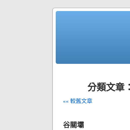
分類文章：
«« 較舊文章
谷關壩