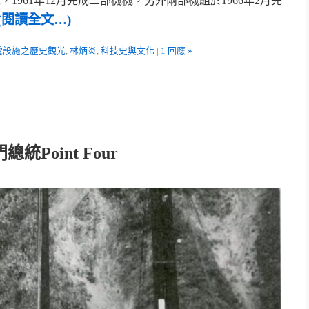
工，1961年12月完成二部機機，另外兩部機組於1966年2月完
(閱讀全文…)
電設施之歷史觀光
,
林炳炎
,
科技史與文化
|
1 回應 »
Point Four