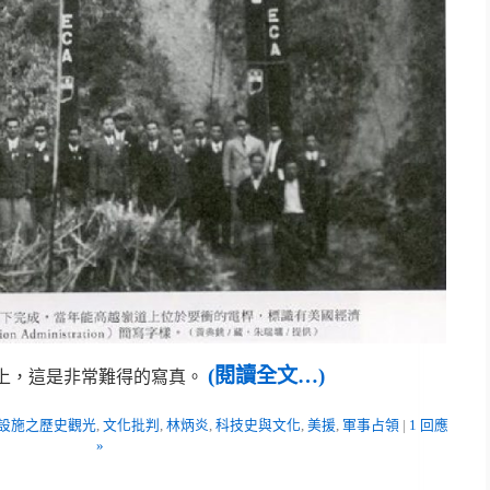
(閱讀全文…)
線上，這是非常難得的寫真。
設施之歷史觀光
,
文化批判
,
林炳炎
,
科技史與文化
,
美援
,
軍事占領
|
1 回應
»