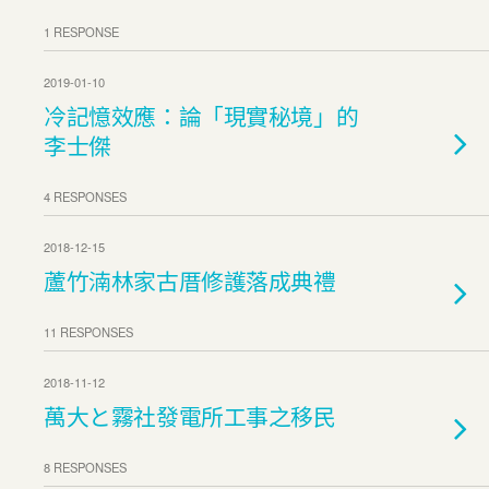
1 RESPONSE
2019-01-10
冷記憶效應：論「現實秘境」的
李士傑
4 RESPONSES
2018-12-15
蘆竹湳林家古厝修護落成典禮
11 RESPONSES
2018-11-12
萬大と霧社發電所工事之移民
8 RESPONSES