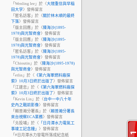
「
Wenling lee
」於〈
大隈重信與早稲
田大学
〉發佈留言
「
匿名訪客
」於〈
關於林木順的最終
下落
〉發佈留言
「
版主回應
」於〈
陳海沙(1895-
1978)與光智商會
〉發佈留言
「
版主回應
」於〈
陳海沙(1895-
1978)與光智商會
〉發佈留言
「
匿名訪客
」於〈
陳海沙(1895-
1978)與光智商會
〉發佈留言
「
Chioutin
」於〈
陳海沙(1895-1978)
與光智商會
〉發佈留言
「
etlin
」於〈
《第六海軍燃料廠探
索》10月3日終於出版了
〉發佈留言
「
江建忠
」於〈
《第六海軍燃料廠探
索》10月3日終於出版了
〉發佈留言
「
Kevin Lin
」於〈
台中一中八十年
史內之戰前影像
〉發佈留言
「
賴普瀚分署長
」於〈
賴普瀚分署長
來台視察ECA業務
〉發佈留言
「
北投埔
」於〈
「日月潭水力電氣工
事竣工記念鐘」
〉發佈留言
「
#日月潭水力發電所落成紀念紙