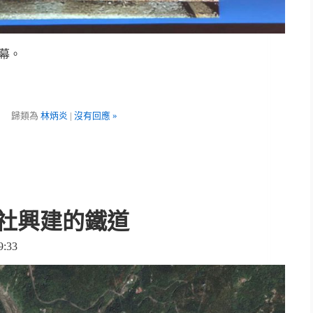
幕。
歸類為
林炳炎
|
沒有回應 »
社興建的鐵道
:33