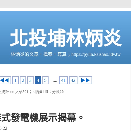
北投埔林炳炎
林炳炎的文章，檔案，寫真；https://pylin.kaishao.idv.tw
◀◀
1
2
3
4
5
.....
41
42
▶▶
g統計 »» 文章
501
；回應
8115
；分類
20
森式發電機展示揭幕。
:22