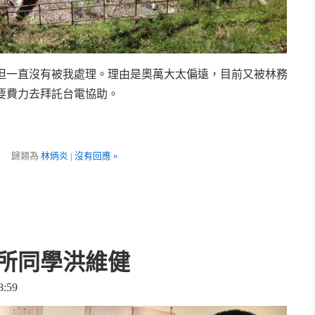
但一直沒有被我處理。理由是奧萬大太偏遠，目前又被林務
要費力去拜託台電協助。
歸類為
林炳炎
|
沒有回應 »
所同學洪維健
:59