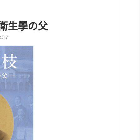
衛生學の父
:17