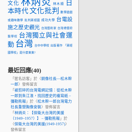
林炳炎
日
文化
林木順
文化批判
本時代
數學遊戲
台電設
成功大學
或趣味數學
批判蔣經國
施之歷史觀光
台灣藝術家
台灣總督府
台灣獨立與社會運
醫學校
台灣
動
台中中學校
出版著作
「蔣經
國學校」是什麼東東?
最近回應(40)
「
匿名訪客
」於〈
銅像社長—松木幹
一郎
〉發佈留言
「
被剪碎的台灣電網記憶：從松木幹
一郎到朱江淮，找回歷史的複寫紙 –
彌勒熊報
」於〈
松木幹一郎台灣電力
社長重塑胸像安裝
〉發佈留言
「
林炳炎：【保衛大台灣的美援
（1949~1957）】 – 彌勒熊報
」於
〈
保衛大台灣的美援(1949-1957)
〉
發佈留言