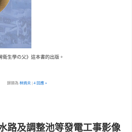
台灣衛生學の父》這本書的出版。
歸類為
林炳炎
|
4 回應 »
水路及調整池等發電工事影像