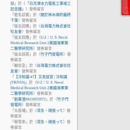
鎮
」於〈
「日月潭水力電氣工事竣工
記念鐘」
〉發佈留言
「
匿名訪客
」於〈
關於林木順的最終
下落
〉發佈留言
「
版主回應
」於〈
台灣電力株式會社
社友會
〉發佈留言
「
版主回應
」於〈
U-2：U. S. Naval
Medical Research Unit 2美國海軍第
二醫學研究所
〉發佈留言
「
版主回答
」於〈
竹子門發電所
〉發
佈留言
「
賴信全
」於〈
台灣電力株式會社社
友會
〉發佈留言
「
【冷知識-47】又見拔官 | 冷知識
(TRIVIA)
」於〈
U-2：U. S. Naval
Medical Research Unit 2美國海軍第
二醫學研究所
〉發佈留言
「
劉東澄0923655972
」於〈
竹子門
發電所
〉發佈留言
「
北投埔
」於〈
湾生、頑張って
〉發
佈留言
「
蔡雪幸
」於〈
湾生、頑張って
〉發
佈留言