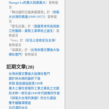
Shangri-La的萬大與奧萬大
〉發佈留
言
「
韓台越的日殖美援運用
」於〈
保衛
大台灣的美援(1949-1957)
〉發佈留
言
「
匿名訪客
」於〈
渡邊秀幸所長與劉
江性醫師—東勢工業學校之誕生
〉發
佈留言
「
hen
」於〈
紅毛土技術史在台灣
〉
發佈留言
「
吳國安
」於〈
台灣命運交響曲大指
揮杜魯門
〉發佈留言
近期文章(20)
台灣命運交響曲大指揮杜魯門
關於林木順的最終下落
恭賀 鹿島建設創業180年
萬大と霧社發電所工事之移民之文獻
松木幹一郎社長1940年代銅像的作者
《保衛大台灣的美援》的文化建設
雙冬鱸鰻潭隧道
日月潭的水位