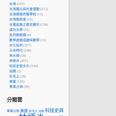
台灣
(355)
台灣獨立與社會運動
(213)
台灣總督府醫學校
(12)
台灣藝術家
(14)
台電設施之歷史觀光
(156)
成功大學
(25)
批判蔣經國
(8)
數學遊戲或趣味數學
(12)
文化批判
(267)
日本時代
(246)
林木順
(18)
林炳炎
(407)
科技史與文化
(144)
站務
(2)
紅毛土
(26)
美援
(102)
軍事占領
(36)
分類雲
科技史與
美援
軍事占領
紅毛土
站務