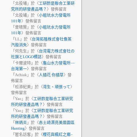
「
北投埔
」於〈
工研酢是聯合工業研
究所的研發產品嗎？
〉發佈留言
「
北投埔
」於〈
小粗坑水力發電所
101年
〉發佈留言
「
曾晴賢
」於〈
小粗坑水力發電所
101年
〉發佈留言
「
LL
」於〈
台灣拓殖株式會社像蒸
汽般消失
〉發佈留言
「
何先生
」於〈
台湾電力株式會社の
社旗とLOGO標誌
〉發佈留言
「
卡爾波特
」於〈
龜山水力發電所—
台灣第一
〉發佈留言
「
Achiak
」於〈
人插花 你插草
〉發
佈留言
「
松添紀美
」於〈
湾生、頑張って
〉
發佈留言
「
Yao
」於〈
工研酢是聯合工業研究
所的研發產品嗎？
〉發佈留言
「
Yao
」於〈
工研酢是聯合工業研究
所的研發產品嗎？
〉發佈留言
「
林炳炎
」於〈
赤土崎漂亮美眉園區
Hunting
〉發佈留言
「
匿名訪客
」於〈
櫻花與楓紅之鄉–