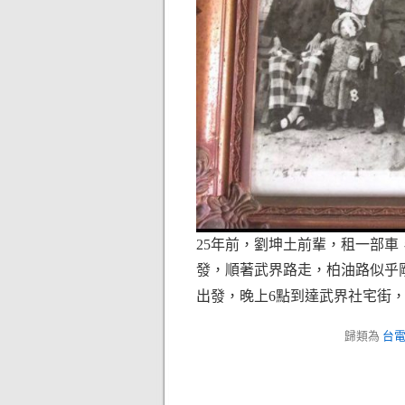
25年前，劉坤土前輩，租一部
發，順著武界路走，柏油路似乎
出發，晚上6點到達武界社宅街
歸類為
台