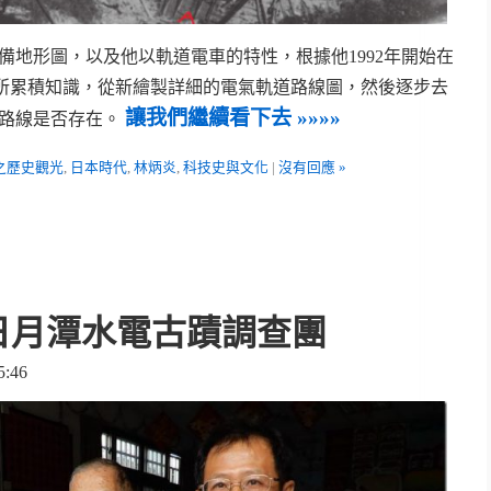
事先準備地形圖，以及他以軌道電車的特性，根據他1992年開始在
所累積知識，從新繪製詳細的電氣軌道路線圖，然後逐步去
讓我們繼續看下去 »»»»
道路線是否存在。
之歷史觀光
,
日本時代
,
林炳炎
,
科技史與文化
|
沒有回應 »
電日月潭水電古蹟調查團
:46