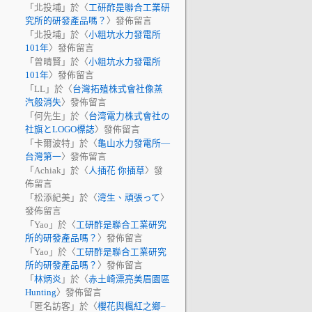
「
北投埔
」於〈
工研酢是聯合工業研
究所的研發產品嗎？
〉發佈留言
「
北投埔
」於〈
小粗坑水力發電所
101年
〉發佈留言
「
曾晴賢
」於〈
小粗坑水力發電所
101年
〉發佈留言
「
LL
」於〈
台灣拓殖株式會社像蒸
汽般消失
〉發佈留言
「
何先生
」於〈
台湾電力株式會社の
社旗とLOGO標誌
〉發佈留言
「
卡爾波特
」於〈
龜山水力發電所—
台灣第一
〉發佈留言
「
Achiak
」於〈
人插花 你插草
〉發
佈留言
「
松添紀美
」於〈
湾生、頑張って
〉
發佈留言
「
Yao
」於〈
工研酢是聯合工業研究
所的研發產品嗎？
〉發佈留言
「
Yao
」於〈
工研酢是聯合工業研究
所的研發產品嗎？
〉發佈留言
「
林炳炎
」於〈
赤土崎漂亮美眉園區
Hunting
〉發佈留言
「
匿名訪客
」於〈
櫻花與楓紅之鄉–