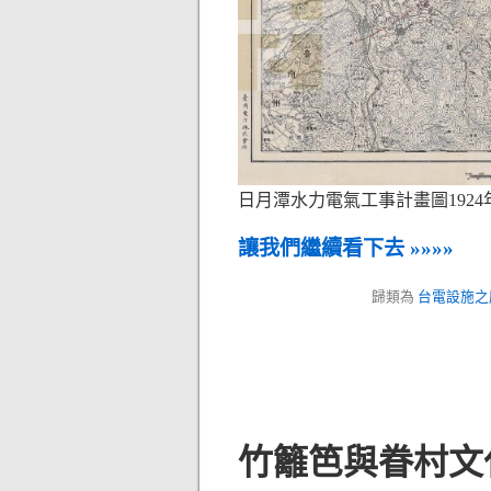
日月潭水力電氣工事計畫圖1924
讓我們繼續看下去 »»»»
歸類為
台電設施之
竹籬笆與眷村文