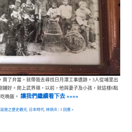
車，買了弁當，就帶我去尋找日月潭工事遺跡。3人從埔里出
剛鋪好。爬上武界嶺，以前，他與妻子及小孩，就這樣6點
讓我們繼續看下去 »»»»
，吃晚飯。
電設施之歷史觀光
,
日本時代
,
林炳炎
|
3 回應 »