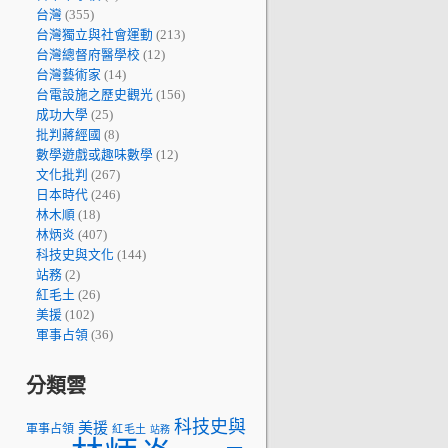
台灣
(355)
台灣獨立與社會運動
(213)
台灣總督府醫學校
(12)
台灣藝術家
(14)
台電設施之歷史觀光
(156)
成功大學
(25)
批判蔣經國
(8)
數學遊戲或趣味數學
(12)
文化批判
(267)
日本時代
(246)
林木順
(18)
林炳炎
(407)
科技史與文化
(144)
站務
(2)
紅毛土
(26)
美援
(102)
軍事占領
(36)
分類雲
科技史與
美援
軍事占領
紅毛土
站務