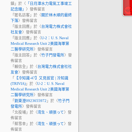
鎮
」於〈
「日月潭水力電氣工事竣工
記念鐘」
〉發佈留言
「
匿名訪客
」於〈
關於林木順的最終
下落
〉發佈留言
「
版主回應
」於〈
台灣電力株式會社
社友會
〉發佈留言
「
版主回應
」於〈
U-2：U. S. Naval
Medical Research Unit 2美國海軍第
二醫學研究所
〉發佈留言
「
版主回答
」於〈
竹子門發電所
〉發
佈留言
「
賴信全
」於〈
台灣電力株式會社社
友會
〉發佈留言
「
【冷知識-47】又見拔官 | 冷知識
(TRIVIA)
」於〈
U-2：U. S. Naval
Medical Research Unit 2美國海軍第
二醫學研究所
〉發佈留言
「
劉東澄0923655972
」於〈
竹子門
發電所
〉發佈留言
「
北投埔
」於〈
湾生、頑張って
〉發
佈留言
「
蔡雪幸
」於〈
湾生、頑張って
〉發
佈留言