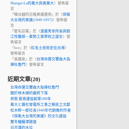
Shangri-La的萬大與奧萬大
〉發佈留
言
「
韓台越的日殖美援運用
」於〈
保衛
大台灣的美援(1949-1957)
〉發佈留
言
「
匿名訪客
」於〈
渡邊秀幸所長與劉
江性醫師—東勢工業學校之誕生
〉發
佈留言
「
hen
」於〈
紅毛土技術史在台灣
〉
發佈留言
「
吳國安
」於〈
台灣命運交響曲大指
揮杜魯門
〉發佈留言
近期文章(20)
台灣命運交響曲大指揮杜魯門
關於林木順的最終下落
恭賀 鹿島建設創業180年
萬大と霧社發電所工事之移民之文獻
松木幹一郎社長1940年代銅像的作者
《保衛大台灣的美援》的文化建設
雙冬鱸鰻潭隧道
日月潭的水位