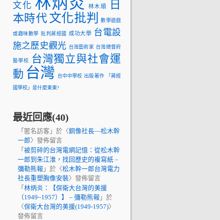
林炳炎
日
文化
林木順
文化批判
本時代
數學遊戲
台電設
成功大學
或趣味數學
批判蔣經國
施之歷史觀光
台灣藝術家
台灣總督府
台灣獨立與社會運
醫學校
台灣
動
台中中學校
出版著作
「蔣經
國學校」是什麼東東?
最近回應(40)
「
匿名訪客
」於〈
銅像社長—松木幹
一郎
〉發佈留言
「
被剪碎的台灣電網記憶：從松木幹
一郎到朱江淮，找回歷史的複寫紙 –
彌勒熊報
」於〈
松木幹一郎台灣電力
社長重塑胸像安裝
〉發佈留言
「
林炳炎：【保衛大台灣的美援
（1949~1957）】 – 彌勒熊報
」於
〈
保衛大台灣的美援(1949-1957)
〉
發佈留言