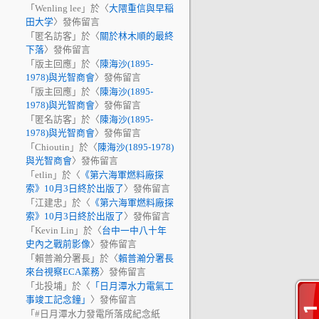
「
Wenling lee
」於〈
大隈重信與早稲
田大学
〉發佈留言
「
匿名訪客
」於〈
關於林木順的最終
下落
〉發佈留言
「
版主回應
」於〈
陳海沙(1895-
1978)與光智商會
〉發佈留言
「
版主回應
」於〈
陳海沙(1895-
1978)與光智商會
〉發佈留言
「
匿名訪客
」於〈
陳海沙(1895-
1978)與光智商會
〉發佈留言
「
Chioutin
」於〈
陳海沙(1895-1978)
與光智商會
〉發佈留言
「
etlin
」於〈
《第六海軍燃料廠探
索》10月3日終於出版了
〉發佈留言
「
江建忠
」於〈
《第六海軍燃料廠探
索》10月3日終於出版了
〉發佈留言
「
Kevin Lin
」於〈
台中一中八十年
史內之戰前影像
〉發佈留言
「
賴普瀚分署長
」於〈
賴普瀚分署長
來台視察ECA業務
〉發佈留言
「
北投埔
」於〈
「日月潭水力電氣工
事竣工記念鐘」
〉發佈留言
「
#日月潭水力發電所落成紀念紙