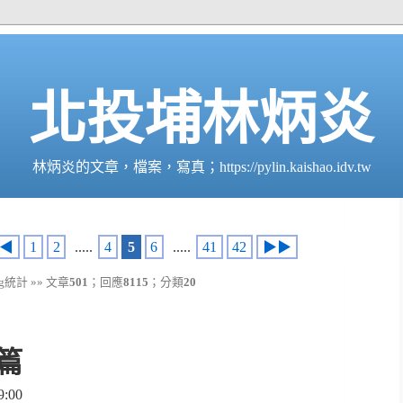
北投埔林炳炎
林炳炎的文章，檔案，寫真；https://pylin.kaishao.idv.tw
◀
1
2
.....
4
5
6
.....
41
42
▶▶
g統計 »» 文章
501
；回應
8115
；分類
20
篇
:00